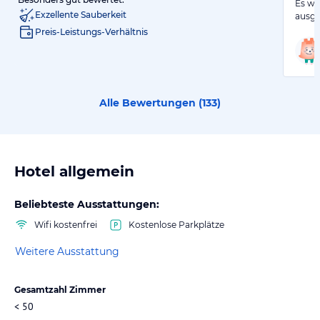
Es wa
Exzellente Sauberkeit
ausge
Preis-Leistungs-Verhältnis
Alle Bewertungen (
133
)
Hotel allgemein
Beliebteste Ausstattungen:
Wifi kostenfrei
Kostenlose Parkplätze
Weitere Ausstattung
Gesamtzahl Zimmer
< 50