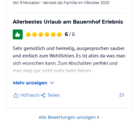
Vor 9 Monaten • Verreist als Familie im Oktober 2025
Allerbestes Urlaub am Bauernhof Erlebnis
6
/ 6
Sehr gemütlich und heimelig, ausgesprochen sauber
und einfach zum Wohlfühlen. Es ist alles da was man
sich wünschen kann. Zum Abschalten perfekt und
man mag gar nicht mehr heim fahren.
Mehr anzeigen
Wie freuen uns jetzt schon auf ein Wiedersehen und
sagen DANKE für alles!
Hilfreich
Teilen
Alle Bewertungen anzeigen