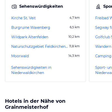
Sehenswürdigkeiten
Spor
Kirche St. Veit
4,7
km
Freibad 
Burgruine Waxenberg
6,5
km
Wildpark Altenfelden
10,2
km
Golfclub 
Naturschutzgebiet Feldkirchen-Pesenbachtal
11,8
km
Wandern 
Moorwald
14,3
km
Camping
Sehenswürdigkeiten in
Sport- un
Niederwaldkirchen
Niederwa
Hotels in der Nähe von
Grainmeisterhof