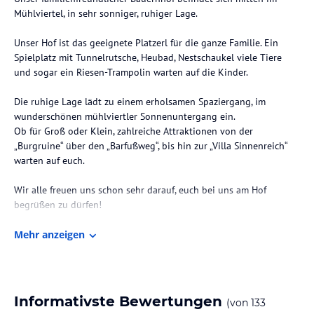
Mühlviertel, in sehr sonniger, ruhiger Lage.
Unser Hof ist das geeignete Platzerl für die ganze Familie. Ein
Spielplatz mit Tunnelrutsche, Heubad, Nestschaukel viele Tiere
und sogar ein Riesen-Trampolin warten auf die Kinder.
Die ruhige Lage lädt zu einem erholsamen Spaziergang, im
wunderschönen mühlviertler Sonnenuntergang ein.
Ob für Groß oder Klein, zahlreiche Attraktionen von der
„Burgruine“ über den „Barfußweg“, bis hin zur „Villa Sinnenreich“
warten auf euch.
Wir alle freuen uns schon sehr darauf, euch bei uns am Hof
begrüßen zu dürfen!
Mehr anzeigen
Hinweis:
Allgemeine und unverbindliche
Hoteliers-/Veranstalter-/Kataloginformationen. Alle Angaben
ohne Gewähr und ohne Prüfung durch HolidayCheck. Bitte
lies vor der Buchung die verbindlichen
Angebotsdetails
des
jeweiligen Veranstalters.
Informativste Bewertungen
(von
133