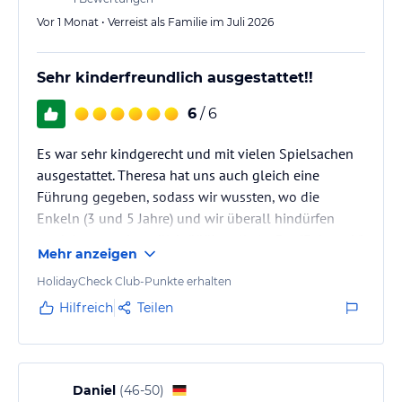
Vor 1 Monat • Verreist als Familie im Juli 2026
Sehr kinderfreundlich ausgestattet!!
6
/ 6
Es war sehr kindgerecht und mit vielen Spielsachen
ausgestattet. Theresa hat uns auch gleich eine
Führung gegeben, sodass wir wussten, wo die
Enkeln (3 und 5 Jahre) und wir überall hindürfen
(und das war eigendlich üüüberall ;-) ). Der "Fuhrpark"
Mehr anzeigen
für die Kinder, der Spielplatz und die Spielsachen im
Spielraum waren sehr gut erhalten (in den meisten
HolidayCheck Club-Punkte erhalten
Häusern, in denen wir bisher waren, sind die
Hilfreich
Teilen
Spielsachen sehr alt und kaputt). Es hat auch
hochwertige Lebensmittel zum Frühstück gegeben.
Wir und vor allem die…
Daniel
(
46-50
)