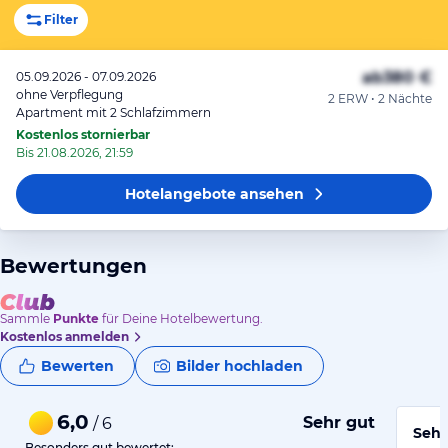
Filter
ab
380 €
05.09.2026 - 07.09.2026
ohne Verpflegung
2 ERW • 2 Nächte
Apartment mit 2 Schlafzimmern
Kostenlos stornierbar
Bis 21.08.2026, 21:59
Hotelangebote
ansehen
Bewertungen
Sammle
Punkte
für Deine Hotelbewertung.
Kostenlos anmelden
Bewerten
Bilder hochladen
6,0
Sehr gut
/ 6
Sehr
Besonders gut bewertet: