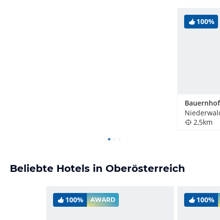
100%
Niederwald
2,5km
Beliebte Hotels in Oberösterreich
100%
100%
AWARD