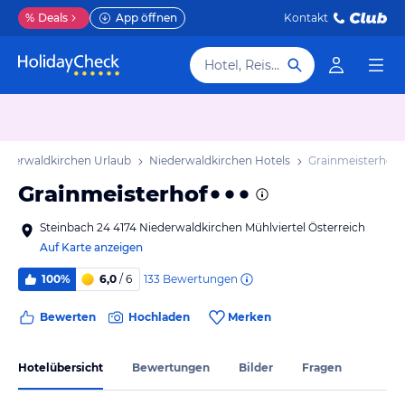
%
Deals
App öffnen
Kontakt
Hotel, Reiseziel
iederwaldkirchen Urlaub
Niederwaldkirchen Hotels
Grainmeisterhof
Grainmeisterhof
Steinbach 24 4174 Niederwaldkirchen Mühlviertel Österreich
Auf Karte anzeigen
133
Bewertungen
100%
6,0
/ 6
Bewerten
Hochladen
Merken
Hotelübersicht
Bewertungen
Bilder
Fragen