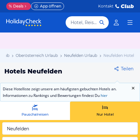
%
Deals
App öffnen
Kontakt
Hotel, Reiseziel
rlaub
Oberösterreich Urlaub
Neufelden Urlaub
Neufelden Hotels
Teilen
Hotels Neufelden
Diese Hotelliste zeigt unsere am häufigsten gebuchten Hotels an.
Informationen zu Rankings und Bewertungen findest Du
hier
Pauschalreisen
Nur Hotel
Neufelden