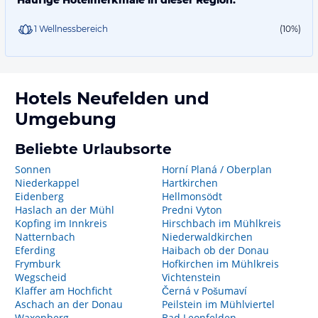
Häufige Hotelmerkmale in dieser Region:
1 Wellnessbereich
(10%)
Hotels
Neufelden
und
Umgebung
Beliebte Urlaubsorte
Sonnen
Horní Planá / Oberplan
Niederkappel
Hartkirchen
Eidenberg
Hellmonsödt
Haslach an der Mühl
Predni Vyton
Kopfing im Innkreis
Hirschbach im Mühlkreis
Natternbach
Niederwaldkirchen
Eferding
Haibach ob der Donau
Frymburk
Hofkirchen im Mühlkreis
Wegscheid
Vichtenstein
Klaffer am Hochficht
Černá v Pošumaví
Aschach an der Donau
Peilstein im Mühlviertel
Waxenberg
Bad Leonfelden