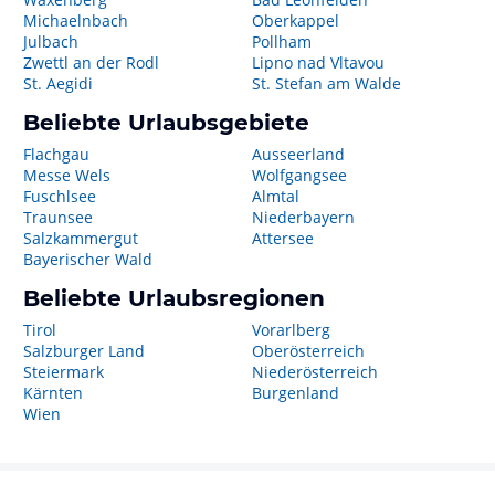
Michaelnbach
Oberkappel
Julbach
Pollham
Zwettl an der Rodl
Lipno nad Vltavou
St. Aegidi
St. Stefan am Walde
Beliebte Urlaubsgebiete
Flachgau
Ausseerland
Messe Wels
Wolfgangsee
Fuschlsee
Almtal
Traunsee
Niederbayern
Salzkammergut
Attersee
Bayerischer Wald
Beliebte Urlaubsregionen
Tirol
Vorarlberg
Salzburger Land
Oberösterreich
Steiermark
Niederösterreich
Kärnten
Burgenland
Wien