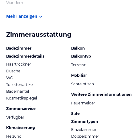
Wandern
Mehr anzeigen
Zimmerausstattung
Badezimmer
Balkon
Badezimmerdetails
Balkontyp
Haartrockner
Terrasse
Dusche
Mobiliar
WC
Schreibtisch
Toilettenartikel
Bademantel
Weitere Zimmerinformationen
Kosmetikspiegel
Feuermelder
Zimmerservice
Safe
Verfügbar
Zimmertypen
Klimatisierung
Einzelzimmer
Heizung
Doppelzimmer