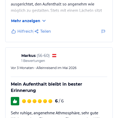
ausgerichtet, den Aufenthalt so angenehm wie
möglich zu gestalten. Stets mit einem Lächeln sitzt
jeder Handgriff und jeden Tag aufs neue wird man
Mehr anzeigen
rundum verwöhnt.
Hilfreich
Teilen
Markus
(
56-60
)
1
Bewertungen
Vor 3 Monaten • Alleinreisend im Mai 2026
Mein Aufenthalt bleibt in bester
Erinnerung
6
/ 6
Sehr ruhige, angenehme Athmosphäre, sehr gute