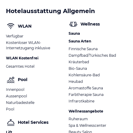
Hotelausstattung Allgemein
Wellness
WLAN
Sauna
Verfügbar
Sauna Arten
Kostenloser WLAN-
Internetzugang inklusive
Finnische Sauna
Dampfbad/Türkisches Bad
WLAN Kostenfrei
Kräuterbad
Gesamtes Hotel
Bio-Sauna
Kohlensäure-Bad
Pool
Heubad
Aromastoffe Sauna
Innenpool
Farbtherapie Sauna
Aussenpool
Infrarotkabine
Naturbadestelle
Pool
Wellnessangebote
Ruheraum
Hotel Services
Spa & Wellnesscenter
Beauty Salon
Lift