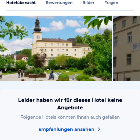
Hotelübersicht
Bewertungen
Bilder
Fragen
vom Hotelie
Leider haben wir für dieses Hotel keine
Angebote
Folgende Hotels könnten Ihnen auch gefallen
Empfehlungen ansehen