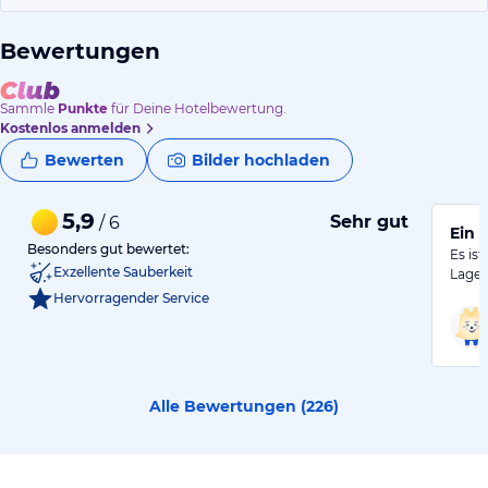
Bewertungen
Sammle
Punkte
für Deine Hotelbewertung.
Kostenlos anmelden
Bewerten
Bilder hochladen
5,9
Sehr gut
/ 6
Ein 
Besonders gut bewertet:
Es is
Exzellente Sauberkeit
Lage 
Hervorragender Service
Alle Bewertungen (
226
)