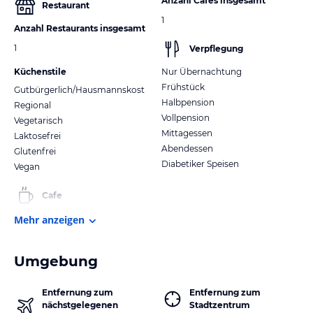
Anzahl Cafes insgesamt
Restaurant
1
Anzahl Restaurants insgesamt
1
Verpflegung
Küchenstile
Nur Übernachtung
Frühstück
Gutbürgerlich/Hausmannskost
Halbpension
Regional
Vollpension
Vegetarisch
Mittagessen
Laktosefrei
Abendessen
Glutenfrei
Diabetiker Speisen
Vegan
Cafe
Mehr anzeigen
Umgebung
Entfernung zum
Entfernung zum
nächstgelegenen
Stadtzentrum