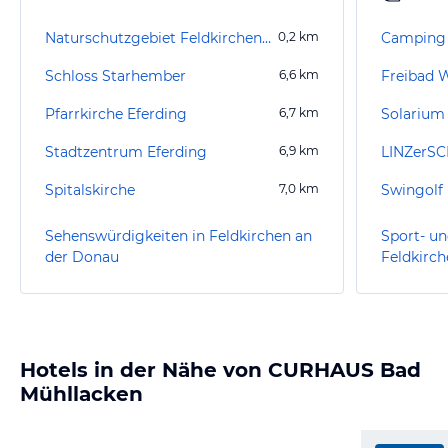
Naturschutzgebiet Feldkirchen-Pesenbachtal
0,2
km
Camping
Schloss Starhember
6,6
km
Freibad 
Pfarrkirche Eferding
6,7
km
Solarium
Stadtzentrum Eferding
6,9
km
Spitalskirche
7,0
km
Swingolf 
Sehenswürdigkeiten in Feldkirchen an
Sport- un
der Donau
Feldkirc
Hotels in der Nähe von CURHAUS Bad
Mühllacken