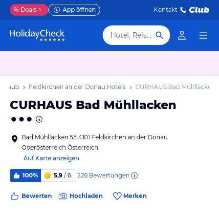
%
Deals
App öffnen
Kontakt
Hotel, Reiseziel
 Urlaub
Feldkirchen an der Donau Hotels
CURHAUS Bad Mühllacken
CURHAUS Bad Mühllacken
Bad Mühllacken 55 4101 Feldkirchen an der Donau
Oberösterreich Österreich
Auf Karte anzeigen
226
Bewertungen
100%
5,9
/ 6
Bewerten
Hochladen
Merken