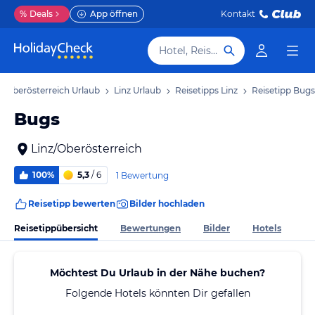
%
Deals
App öffnen
Kontakt
Hotel, Reiseziel
Oberösterreich Urlaub
Linz Urlaub
Reisetipps Linz
Reisetipp Bugs
Bugs
Linz/Oberösterreich
100%
5,3
/ 6
1 Bewertung
Reisetipp bewerten
Bilder hochladen
Reisetippübersicht
Bewertungen
Bilder
Hotels
Möchtest Du Urlaub in der Nähe buchen?
Folgende Hotels könnten Dir gefallen