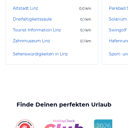
Altstadt Linz
Parkbad 
0,0
km
Dreifaltigkeitssäule
Solarium
0,1
km
Tourist Information Linz
Swingolf 
0,1
km
Zahnmuseum Linz
Hafenrund
0,1
km
Sehenswürdigkeiten in Linz
Sport- un
Finde Deinen perfekten Urlaub