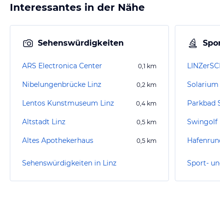
Interessantes in der Nähe
Sehenswürdigkeiten
Spor
ARS Electronica Center
0,1
km
Nibelungenbrücke Linz
Solarium
0,2
km
Lentos Kunstmuseum Linz
Parkbad 
0,4
km
Altstadt Linz
Swingolf 
0,5
km
Altes Apothekerhaus
Hafenrund
0,5
km
Sehenswürdigkeiten in Linz
Sport- un