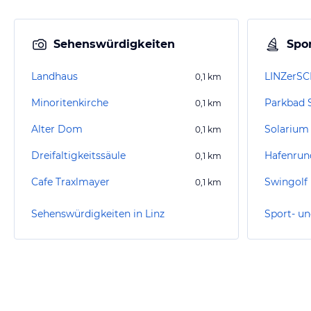
Sehenswürdigkeiten
Spor
Landhaus
0,1
km
Minoritenkirche
Parkbad 
0,1
km
Alter Dom
Solarium
0,1
km
Dreifaltigkeitssäule
Hafenrund
0,1
km
Cafe Traxlmayer
Swingolf 
0,1
km
Sehenswürdigkeiten in Linz
Sport- un