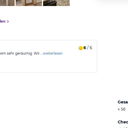
den
6
/ 6
udem sehr geräumig. Wir…
weiterlesen
Gesa
< 50
Chec