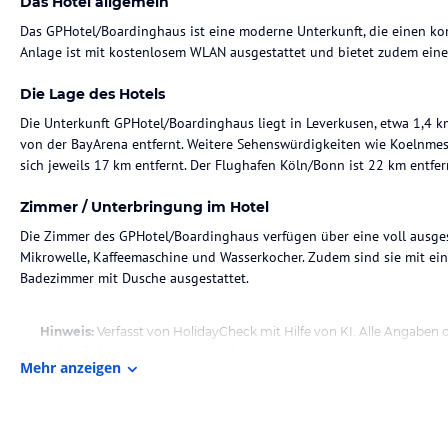
Das Hotel allgemein
Das GPHotel/Boardinghaus ist eine moderne Unterkunft, die einen kom
Anlage ist mit kostenlosem WLAN ausgestattet und bietet zudem einen
Die Lage des Hotels
Die Unterkunft GPHotel/Boardinghaus liegt in Leverkusen, etwa 1,4
von der BayArena entfernt. Weitere Sehenswürdigkeiten wie Koelnme
sich jeweils 17 km entfernt. Der Flughafen Köln/Bonn ist 22 km entfer
Zimmer / Unterbringung im Hotel
Die Zimmer des GPHotel/Boardinghaus verfügen über eine voll ausges
Mikrowelle, Kaffeemaschine und Wasserkocher. Zudem sind sie mit ei
Badezimmer mit Dusche ausgestattet.
Hinweis:
Verfasst von HolidayCheck mit Hilfe von KI. Alle Angaben 
verbindlichen
Angebotsdetails
des jeweiligen Veranstalters.
Mehr anzeigen