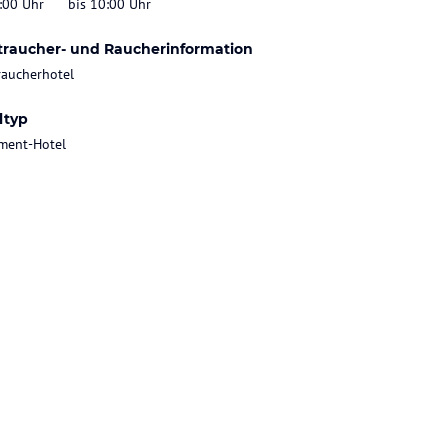
:00 Uhr
bis 10:00 Uhr
traucher- und Raucherinformation
raucherhotel
ltyp
ment-Hotel