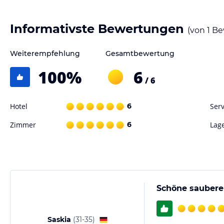
Informativste Bewertungen
(von
1
Be
Weiterempfehlung
Gesamtbewertung
100
%
6
/ 6
Hotel
6
Serv
Zimmer
6
Lag
Schöne saubere
Saskia
(
31-35
)