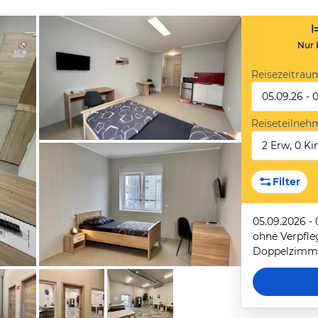
Nur 
Reisezeitrau
05.09.26 - 
Reiseteilneh
2 Erw, 0 Kin
von Booking.com
Filter
05.09.2026 - 
ohne Verpfl
Doppelzimme
von Booking.com