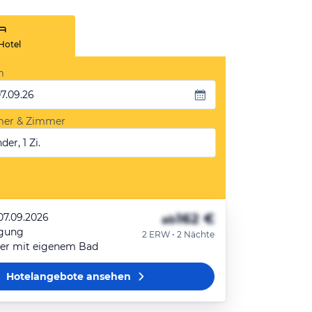
Hotel
m
07.09.26
mer & Zimmer
der, 1 Zi.
162 €
07.09.2026
ab
egung
2 ERW • 2 Nächte
r mit eigenem Bad
Hotelangebote
ansehen