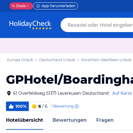
%
Deals
App herunterladen
Europa Urlaub
Deutschland Urlaub
Nordrhein-Westfalen Urlaub
GPHotel/Boardingh
61 Overfeldweg 51371 Leverkusen Deutschland
Auf Karte
100%
6
/ 6
1
Bewertung
Hotelübersicht
Bewertungen
Fragen