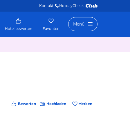
Kontakt
HolidayCheck 
Menü
Hotel bewerten
Favoriten
Bewerten
Hochladen
Merken