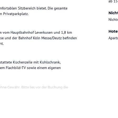
ab 15
fortablen Sitzbereich bietet. Die gesamte
Nich
 Privatparkplatz.
Nicht
Hote
 km vom Hauptbahnhof Leverkusen und 1,8 km
sse und der Bahnhof Köln Messe/Deutz befinden
Apart
nt.
tattete Küchenzeile mit Kühlschrank,
nem Flachbild-TV sowie einem eigenen
ohne Gewähr. Bitte lies vor der Buchung die