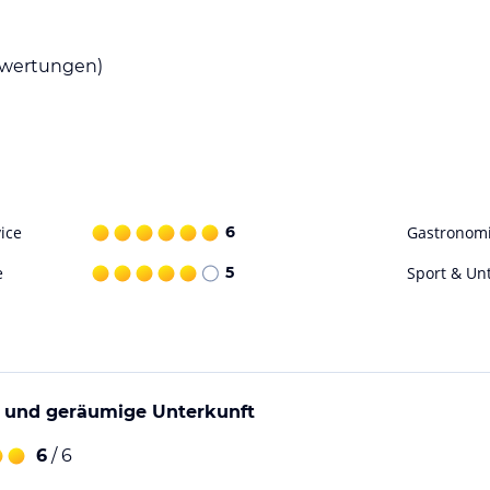
wertungen)
ice
6
Gastronom
e
5
Sport & Un
 und geräumige Unterkunft
6
/ 6