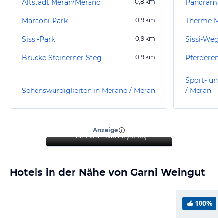
Altstadt Meran/Merano
0,8
km
Panoram
Marconi-Park
0,9
km
Therme 
Sissi-Park
0,9
km
Sissi-Weg
Brücke Steinerner Steg
0,9
km
Pferdere
Sport- un
Sehenswürdigkeiten in Merano / Meran
/ Meran
“
Mein Aufenthalt war
fantastisch und
empfehlenswert
”
Anzeige
Gerhard + Sabine
(
56-60
)
Hotels in der Nähe von Garni Weingut
100%