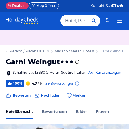
%
Deals
App öffnen
Kontakt
Hotel, Reiseziel
ub
Merano / Meran Urlaub
Merano / Meran Hotels
Garni Weingut
Garni Weingut
Schallhofstr. 1a 39012 Meran Südtirol Italien
Auf Karte anzeigen
39
Bewertungen
100%
4,7
/ 6
Bewerten
Hochladen
Merken
Hotelübersicht
Bewertungen
Bilder
Fragen