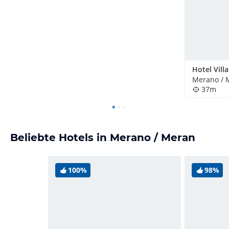
Hotel Vill
Merano / M
37m
Beliebte Hotels in Merano / Meran
100%
98%