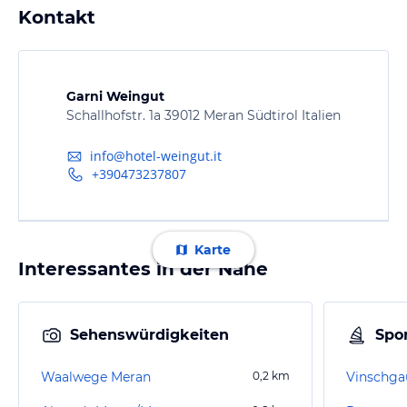
Kontakt
Garni Weingut
Schallhofstr. 1a 39012 Meran Südtirol Italien
info@hotel-weingut.it
+390473237807
Karte
Interessantes in der Nähe
Sehenswürdigkeiten
Spor
Waalwege Meran
0,2
km
Vinschg