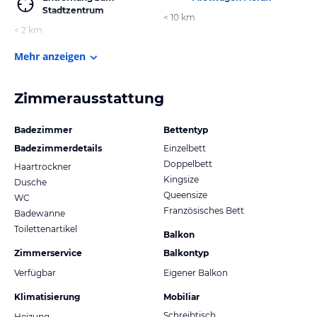
Stadtzentrum
< 10 km
< 2 km
Mehr anzeigen
Zimmerausstattung
Badezimmer
Bettentyp
Badezimmerdetails
Einzelbett
Doppelbett
Haartrockner
Kingsize
Dusche
Queensize
WC
Französisches Bett
Badewanne
Toilettenartikel
Balkon
Zimmerservice
Balkontyp
Verfügbar
Eigener Balkon
Klimatisierung
Mobiliar
Schreibtisch
Heizung