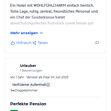
Ein Hotel mit WOHLFÜHLCHARM einfach herrlich.
Tolle Lage, ruhig, zentral, freundliches Personal und
ein Chef der Sonderklasse bietet
abwechslungsreiches Frühstück sowie immer gut
sortiertem mit kalten Getränken befüllten
Mehr anzeigen
Kühlschrank sowie Knabbereien und einem super
modernen Kaffeeautomat. Pool und Gartenanlage
Hilfreich
Teilen
verführt zum Träumen.
Urlauber
1
Bewertungen
Vor 1 Jahr • Verreist als Paar im Juli 2025
Verifizierter Aufenthalt
Doppelzimmer
Perfekte Pension