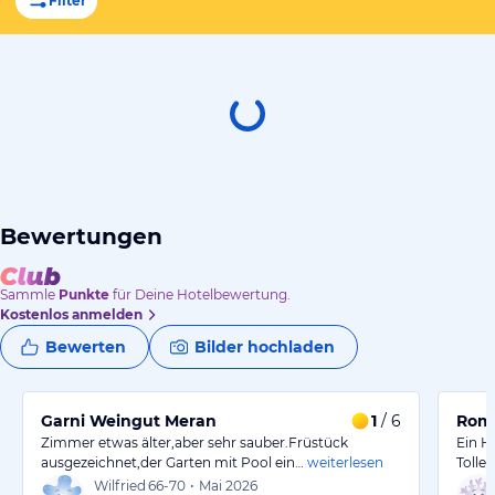
Filter
Bewertungen
Sammle
Punkte
für Deine Hotelbewertung.
Kostenlos anmelden
Bewerten
Bilder hochladen
Garni Weingut Meran
1
/ 6
Roma
Zimmer etwas älter,aber sehr sauber.Früstück
Ein H
ausgezeichnet,der Garten mit Pool ein…
weiterlesen
Tolle 
Wilfried
66-70
•
Mai 2026