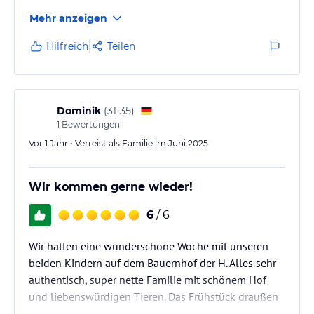
viele Möglichkeiten, bei den Hoftätigkeiten zu helfen.
Mehr anzeigen
Die Familie Hirtreiter ist ausgesprochen nett und
sympathisch und man kann sofort bei Ankunft in den
Hilfreich
Teilen
Urlaub eintauchen.
Dominik
(
31-35
)
1
Bewertungen
Vor 1 Jahr • Verreist als Familie im Juni 2025
Wir kommen gerne wieder!
6
/ 6
Wir hatten eine wunderschöne Woche mit unseren
beiden Kindern auf dem Bauernhof der H. Alles sehr
authentisch, super nette Familie mit schönem Hof
und liebenswürdigen Tieren. Das Frühstück draußen
vor dem Bauernhaus mit den hofeigenen Produkten