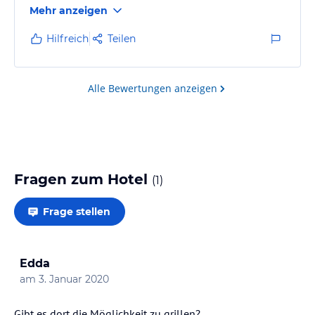
Mehr anzeigen
war reichhaltig und sehr lecker. Der See mit
traumhaftem Bergpanorama ist in 5min
Hilfreich
Teilen
Gehentfernung zu erreichen und man kann direkt
vom Hof loswandern. Wir kommen gerne wieder!
Alle Bewertungen anzeigen
Fragen zum Hotel
(
1
)
Frage stellen
Edda
am
3. Januar 2020
Gibt es dort die Möglichkeit zu grillen?