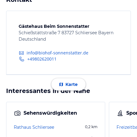
Gästehaus Beim Sonnenstatter
Schießstättstraße 7 83727 Schliersee Bayern
Deutschland
info@biohof-sonnenstatter.de
+49802620011
Karte
Interessantes in der Nähe
Sehenswürdigkeiten
Spor
Rathaus Schliersee
0,2
km