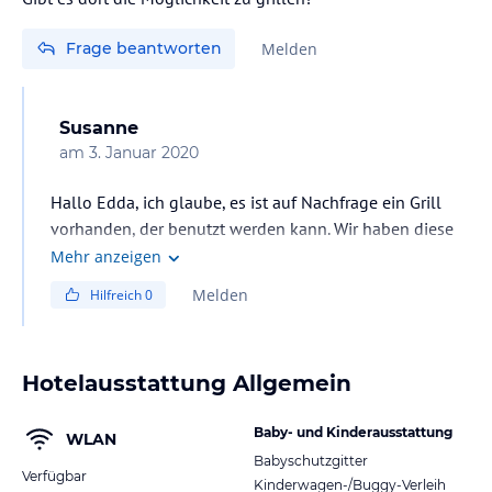
Frage beantworten
Melden
Susanne
am
3. Januar 2020
Hallo Edda, ich glaube, es ist auf Nachfrage ein Grill
vorhanden, der benutzt werden kann. Wir haben diese
Möglichkeit jedoch nicht in Anspruch genommen.
Mehr anzeigen
Fragen Sie doch einfach mal direkt bei der Familie
Melden
Hilfreich
0
Hirtreiter nach.
Hotelausstattung Allgemein
Baby- und Kinderausstattung
WLAN
Babyschutzgitter
Verfügbar
Kinderwagen-/Buggy-Verleih