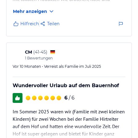
Marmelade versorgt.
Mehr anzeigen
Die Kommunikation war freundlich und hilfsbereit.
Wir konnten auch jederzeit nach Empfehlungen und
Hilfreich
Teilen
Ratschlägen fragen. Uns wurde immer sehr gut weiter
geholfen.
Die Lage der Apartments ist sehr schön zwischen
Weiden mit Ziegen und Kälbern.
CM
(
41-45
)
Es war perfekt für Aktivitäten an der frischen Luft,
1
Bewertungen
egal…
Vor 10 Monaten • Verreist als Familie im Juli 2025
Wundervoller Urlaub auf dem Bauernhof
6
/ 6
Im Sommer 2025 waren wir (Familie mit zwei kleinen
Kindern) für zwei Wochen bei der Familie Hirtreiter
auf dem Hof und hatten eine wundervolle Zeit. Der
Hof ist super gelegen und bietet für Kinder ganz