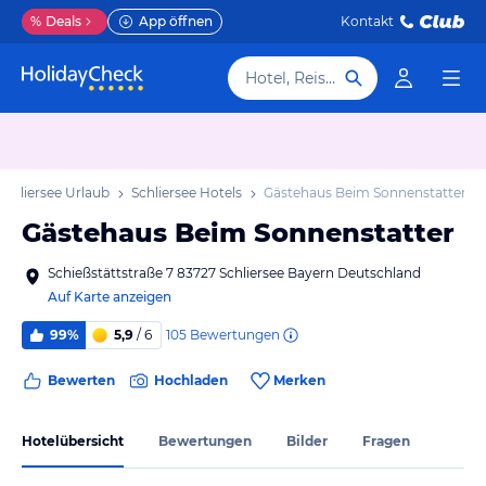
%
Deals
App öffnen
Kontakt
Hotel, Reiseziel
Schliersee Urlaub
Schliersee Hotels
Gästehaus Beim Sonnenstatter
Gästehaus Beim Sonnenstatter
Schießstättstraße 7 83727 Schliersee Bayern Deutschland
Auf Karte anzeigen
105
Bewertungen
99%
5,9
/ 6
Bewerten
Hochladen
Merken
Hotelübersicht
Bewertungen
Bilder
Fragen