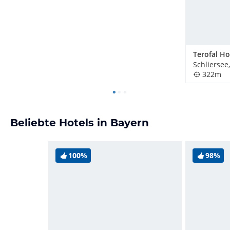
Schliersee
322m
Beliebte Hotels in Bayern
100%
98%