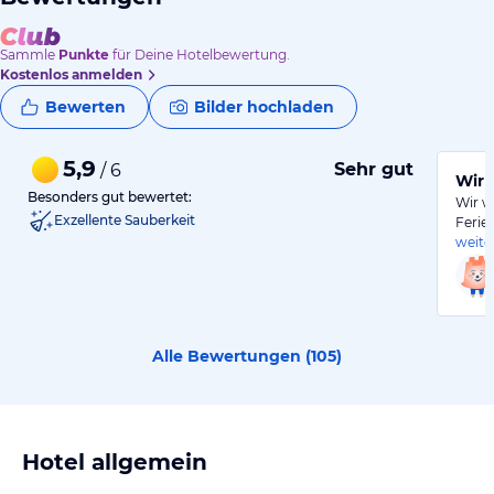
Sammle
Punkte
für Deine Hotelbewertung.
Kostenlos anmelden
Bewerten
Bilder hochladen
5,9
Sehr gut
/ 6
Wir 
Besonders gut bewertet:
Wir w
Exzellente Sauberkeit
Ferie
weite
Alle Bewertungen (
105
)
Hotel allgemein