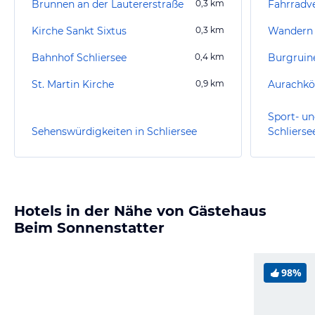
Brunnen an der Lautererstraße
0,3
km
Kirche Sankt Sixtus
0,3
km
Wandern
Bahnhof Schliersee
0,4
km
St. Martin Kirche
0,9
km
Aurachkö
Sport- un
Sehenswürdigkeiten in Schliersee
Schlierse
Hotels in der Nähe von Gästehaus
Beim Sonnenstatter
98%