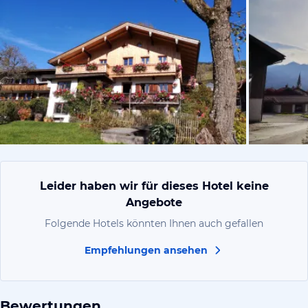
von Susann
Leider haben wir für dieses Hotel keine
Angebote
Folgende Hotels könnten Ihnen auch gefallen
Empfehlungen ansehen
Bewertungen