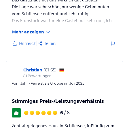
Die Lage war sehr schön, nur wenige Gehminuten
vom Schliersee entfernt und sehr ruhig.
Das Frühstück war für eine Gästehaus sehr gut , ich
glaube nicht jeder Gastgeber in dieser Kategorie
Mehr anzeigen
bietet frisch zubereitete Eierspeisen nach Wunsch an.
Unser Zimmer war klein aber fein, immer sauber und
Hilfreich
Teilen
gemütlich eingerichtet.
Es gab eine kleine Terrasse mit Garten und Teich ,
sehr schön angelegt .
Das Gästehaus hat eine kleine Getränke - und Snack-
Christian
(
61-65
)
Ecke, dort kann man sich jeder…
81
Bewertungen
Vor 1 Jahr • Verreist als Gruppe im Juli 2025
Stimmiges Preis-/Leistungsverhältnis
6
/ 6
Zentral gelegenes Haus in Schliersee, fußläufig zum