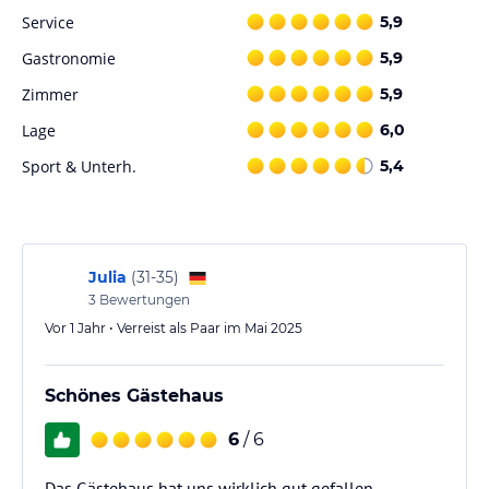
Service
5,9
Gastronomie
5,9
Zimmer
5,9
Lage
6,0
Sport & Unterh.
5,4
Julia
(
31-35
)
3
Bewertungen
Vor 1 Jahr • Verreist als Paar im Mai 2025
Schönes Gästehaus
6
/ 6
Das Gästehaus hat uns wirklich gut gefallen.