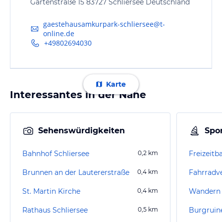
Gartenstraße 15 83727 Schliersee Deutschland
gaestehausamkurpark-schliersee@t-
online.de
+49802694030
Karte
Interessantes in der Nähe
Sehenswürdigkeiten
Spor
Bahnhof Schliersee
0,2
km
Brunnen an der Lautererstraße
0,4
km
St. Martin Kirche
0,4
km
Wandern
Rathaus Schliersee
0,5
km