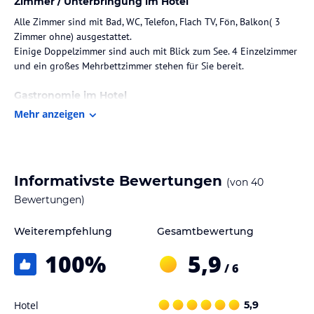
Zimmer / Unterbringung im Hotel
Alle Zimmer sind mit Bad, WC, Telefon, Flach TV, Fön, Balkon( 3
Zimmer ohne) ausgestattet.
Einige Doppelzimmer sind auch mit Blick zum See. 4 Einzelzimmer
und ein großes Mehrbettzimmer stehen für Sie bereit.
Gastronomie im Hotel
Mehr anzeigen
Wir bieten ein reichhaltiges Frühstücksbuffet.
Sport und Unterhaltung
Von Mai bis Oktober sind bei uns auch 2 E-Biks im Haus, um die
Informativste Bewertungen
schöne Umgebung zu erkunden.
(von
40
Bewertungen)
Hinweis:
Allgemeine und unverbindliche
Hoteliers-/Veranstalter-/Kataloginformationen. Alle Angaben
Weiterempfehlung
Gesamtbewertung
ohne Gewähr und ohne Prüfung durch HolidayCheck. Bitte
lies vor der Buchung die verbindlichen
Angebotsdetails
des
100
%
5,9
jeweiligen Veranstalters.
/ 6
Hotel
5,9