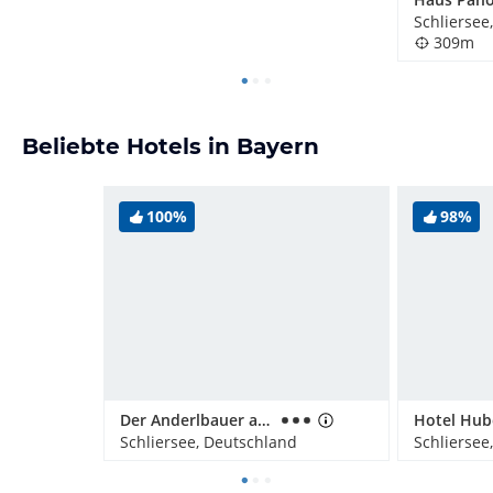
Schliersee
309m
Beliebte Hotels in Bayern
100%
98%
Der Anderlbauer am See
Hotel Hub
Schliersee, Deutschland
Schliersee