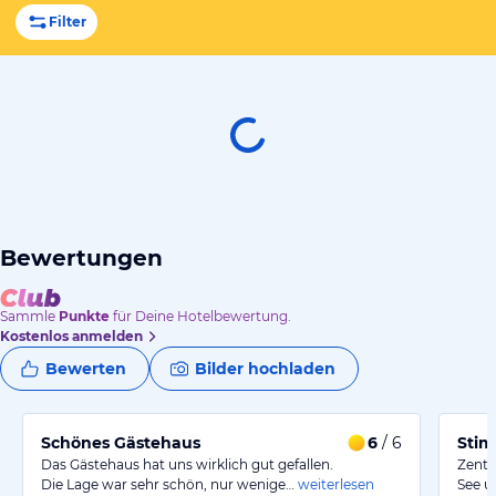
Filter
Bewertungen
Sammle
Punkte
für Deine Hotelbewertung.
Kostenlos anmelden
Bewerten
Bilder hochladen
Schönes Gästehaus
6
/ 6
Stim
Das Gästehaus hat uns wirklich gut gefallen.
Zentr
Die Lage war sehr schön, nur wenige…
weiterlesen
See u