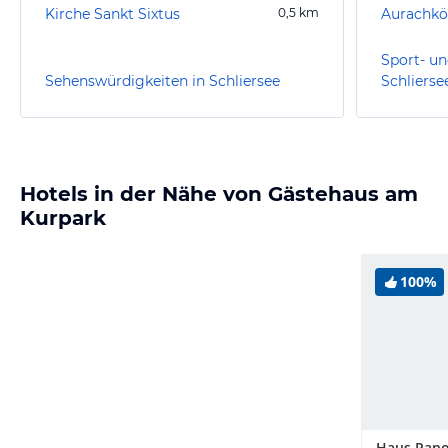
Kirche Sankt Sixtus
0,5
km
Aurachkö
Sport- un
Sehenswürdigkeiten in Schliersee
Schlierse
Hotels in der Nähe von Gästehaus am
Kurpark
100%