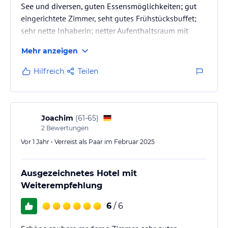
See und diversen, guten Essensmöglichkeiten; gut
eingerichtete Zimmer, seht gutes Frühstücksbuffet;
sehr nette Inhaberin; netter Aufenthaltsraum mit
gutem Getränke- und Snackangebot; großer Garten
Mehr anzeigen
zum relaxen; eignet sich auf für längerem Aufenthalt;
Sauna vorhanden
Hilfreich
Teilen
Joachim
(
61-65
)
2
Bewertungen
Vor 1 Jahr • Verreist als Paar im Februar 2025
Ausgezeichnetes Hotel mit
Weiterempfehlung
6
/ 6