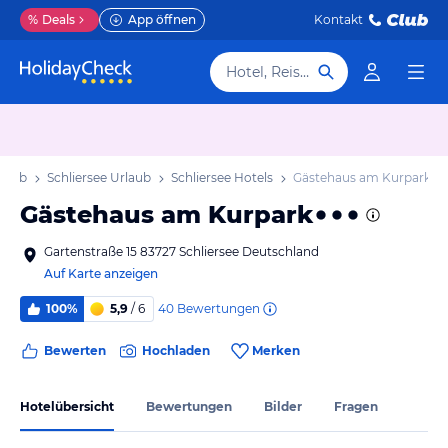
%
Deals
App öffnen
Kontakt
Hotel, Reiseziel
rlaub
Schliersee Urlaub
Schliersee Hotels
Gästehaus am Kurpark
Gästehaus am Kurpark
Gartenstraße 15 83727 Schliersee Deutschland
Auf Karte anzeigen
40
Bewertungen
100%
5,9
/ 6
Bewerten
Hochladen
Merken
Hotelübersicht
Bewertungen
Bilder
Fragen