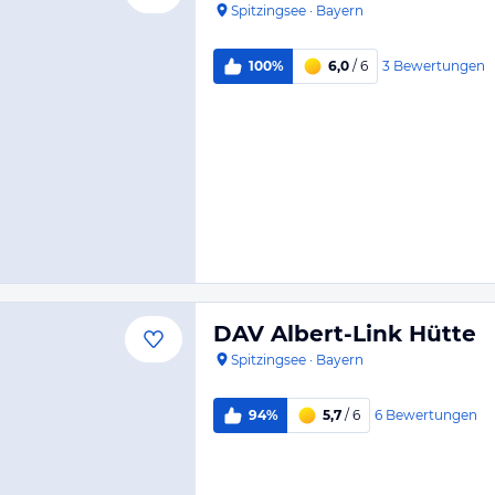
Spitzingsee
·
Bayern
3
Bewertungen
100%
6,0
/ 6
DAV Albert-Link Hütte
Spitzingsee
·
Bayern
6
Bewertungen
94%
5,7
/ 6