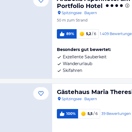
Portfolio Hotel
Spitzingsee
·
Bayern
50 m
zum Strand
1.409
Bewertunge
89%
5,2
/ 6
Besonders gut bewertet:
Exzellente Sauberkeit
Wanderurlaub
Skifahren
Gästehaus Maria Theres
Spitzingsee
·
Bayern
39
Bewertungen
100%
5,5
/ 6