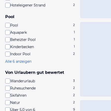
Hoteleigener Strand
2
Pool
Pool
2
Aquapark
1
Beheizter Pool
1
Kinderbecken
1
Indoor Pool
2
Alle 6 anzeigen
Von Urlaubern gut bewertet
Wanderurlaub
3
Ruhesuchende
2
Skifahren
2
Natur
2
Über 5,0 von 6
9