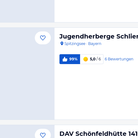
Jugendherberge Schlie
Spitzingsee
·
Bayern
6
Bewertungen
99%
5,0
/ 6
DAV Schönfeldhütte 14