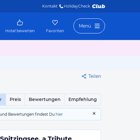
Kontakt
HolidayCheck 
Menü
Hotel bewerten
Favoriten
Teilen
r
Preis
Bewertungen
Empfehlung
gs und Bewertungen findest Du
hier
Spitzingsee, a Tribute