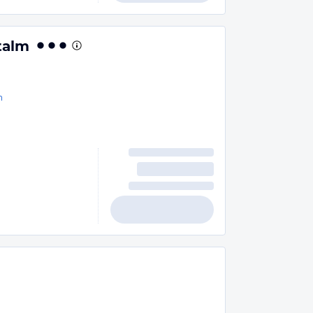
talm
n