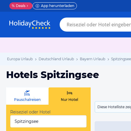
%
Deals
App herunterladen
Europa Urlaub
Deutschland Urlaub
Bayern Urlaub
Spitzingse
Hotels Spitzingsee
Pauschalreisen
Nur Hotel
Diese Hotelliste z
Reiseziel oder Hotel
Spitzingsee