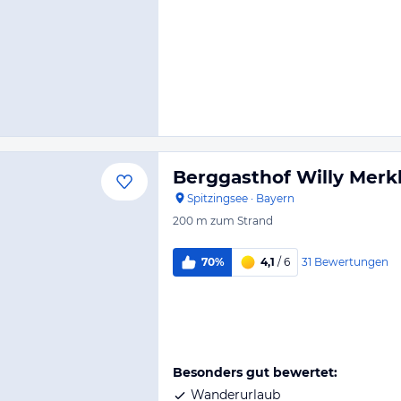
Berggasthof Willy Merk
Spitzingsee
·
Bayern
200 m
zum Strand
31
Bewertungen
70%
4,1
/ 6
Besonders gut bewertet:
Wanderurlaub