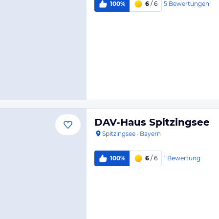
5
Bewertungen
100%
6
/ 6
DAV-Haus Spitzingsee
Spitzingsee
·
Bayern
1
Bewertung
100%
6
/ 6