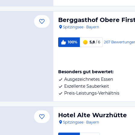
Berggasthof Obere Firs
Spitzingsee
·
Bayern
267
Bewertunge
100%
5,8
/ 6
Besonders gut bewertet:
Ausgezeichnetes Essen
Exzellente Sauberkeit
Preis-Leistungs-Verhältnis
Hotel Alte Wurzhütte
Spitzingsee
·
Bayern