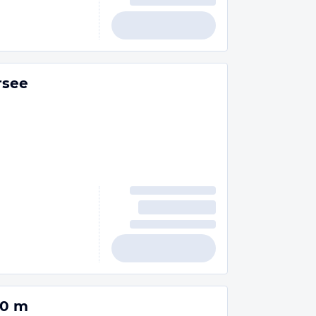
rsee
10 m