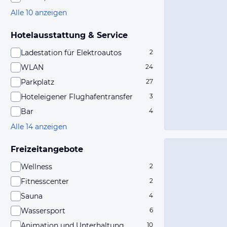
Alle 10 anzeigen
Hotelausstattung & Service
Ladestation für Elektroautos
2
WLAN
24
Parkplatz
27
Hoteleigener Flughafentransfer
3
Bar
4
Alle 14 anzeigen
Freizeitangebote
Wellness
2
Fitnesscenter
2
Sauna
4
Wassersport
6
Animation und Unterhaltung
10