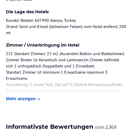
Die Lage des Hotels
Konakli Beldesi 607490 Alanya, Turkey
Strand Sand und Kiesel (teilweisen Felsen) vom Hotel entfernt 200
mt
Zimmer / Unterbringung im Hotel
215 Standart Zimmer/ 22 m2 (Auserdem Balkon und Badezimmer)
Zimmer Boden ist Keramisch und Laminate.Im Zimmer befindet
sich 1 orthopädisch Doppelbett und 1 Einzelbett.
Standart Zimmer ist minimum 1 Erwachsene maximum 3
Erwachsene.
Ausstattung; 1 einzel Sofa ,Sat Lcd Tv, Zentral Klimaanlage,Direkt
Telefon(Zimmer und Badezimmer),Dusche und Wc,Haartrockner
Mietsafe,Minibar und Balkon.
Mehr anzeigen
32 Familien Zimmer/ 34 m2 (Auserdem Balkon und Badezimmer)
Unser Famielien Zimmer hat zwei Räume.Zimmer Boden ist
Informativste Bewertungen
(von
2.369
Keramisch und Laminate.Im Zimmer befindet sich