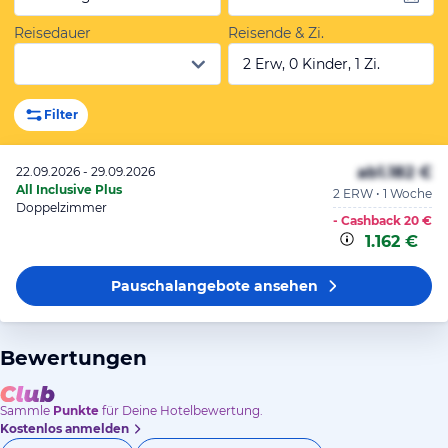
Reisedauer
Reisende & Zi.
2 Erw, 0 Kinder, 1 Zi.
Filter
ab
1.182 €
22.09.2026 - 29.09.2026
All Inclusive Plus
2 ERW • 1 Woche
Doppelzimmer
- Cashback
20 €
1.162 €
Pauschalangebote
ansehen
Bewertungen
Sammle
Punkte
für Deine Hotelbewertung.
Kostenlos anmelden