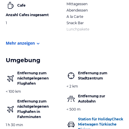
Mittagessen
Cafe
Abendessen
Anzahl Cafes insgesamt
A la Carte
1
Snack Bar
Lunchpakete
Mehr anzeigen
Umgebung
Entfernung zum
Entfernung zum
nächstgelegenen
Stadtzentrum
Flughafen
< 2 km
< 100 km
Entfernung zur
Entfernung zum
Autobahn
nächstgelegenen
< 500 m
Flughafen in
Fahrminuten
Station für HolidayCheck
Mietwagen Türkische
1 h 30 min