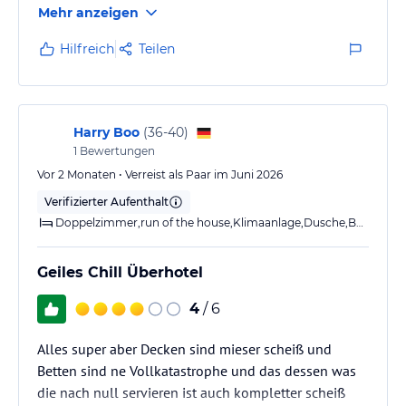
Mehr anzeigen
Hoteliers-/Veranstalter-/Kataloginformationen. Alle Angaben
ohne Gewähr und ohne Prüfung durch HolidayCheck. Bitte
Hilfreich
Teilen
lies vor der Buchung die verbindlichen
Angebotsdetails
des
jeweiligen Veranstalters.
Harry Boo
(
36-40
)
1
Bewertungen
Vor 2 Monaten • Verreist als Paar im Juni 2026
Verifizierter Aufenthalt
Doppelzimmer,run of the house,Klimaanlage,Dusche,Balkon
Geiles Chill Überhotel
4
/ 6
Alles super aber Decken sind mieser scheiß und
Betten sind ne Vollkatastrophe und das dessen was
die nach null servieren ist auch kompletter scheiß