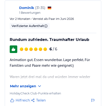
LAGE : LOBBY BEREICH
BEDIENUNG ZEIT : 10:00-24:00
Dominik
(
31-35
)
SNACK BAR UND RESTAURANT
1
Bewertungen
THEMA : INTERNATIONAL
Vor 2 Monaten • Verreist als Paar im Juni 2026
LAGE : AMPHITHEATER BEREICH
BEDIENUNG ZEIT : 11:00-16:00
Verifizierter Aufenthalt
POOL BAR
THEMA : INTERNATIONAL
Rundum zufrieden. Traumhafter Urlaub
LAGE : POOL BEREICH
BEDIENUNG ZEIT : 10:00-24:00
6
/ 6
STRAND BAR
Animation gut. Essen wunderbar. Lage perfekt. Für
THEMA : INTERNATIONAL
LAGE : AM STRAND
Familien und Paare mehr wie geeignet:)
BEDIENUNG ZEIT : 10:00-18:00
KONDITOREI
Waren jetzt drei mal da und würden immer wieder
THEMA : INTERNATIONAL
kommen!
LAGE : LOBBY BEREICH
Mehr anzeigen
BEDIENUNG ZEIT : 10:00-19:00
HolidayCheck Club-Punkte erhalten
Sport und Unterhaltung
Hilfreich
Teilen