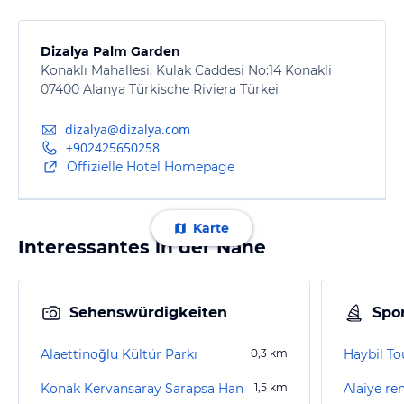
Dizalya Palm Garden
Konaklı Mahallesi, Kulak Caddesi No:14 Konakli
07400 Alanya Türkische Riviera Türkei
dizalya@dizalya.com
+902425650258
Offizielle Hotel Homepage
Karte
Interessantes in der Nähe
Sehenswürdigkeiten
Spor
Alaettinoğlu Kültür Parkı
0,3
km
Haybil To
Konak Kervansaray Sarapsa Han
1,5
km
Alaiye ren