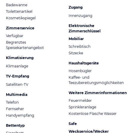
Badewanne
Zugang
Toilettenartikel
Innenzugang
Kosmetikspiegel
Elektronische
Zimmerservice
Zimmerschlüssel
Verfügbar
Mobiliar
Begrenztes
Schreibtisch
Speisekartenangebot
Sitzecke
Klimatisierung
Haushaltsgeräte
Klimaanlage
Hosenbügler
TV-Empfang
Kaffee- und
Teezubereitungsmöglichkeiten
Satelliten-TV
Weitere Zimmerinformationen
Multimedia
Feuermelder
Telefon
Sprinkleranlage
Fernseher
Kostenlose Flasche Wasser
Handyempfang
Safe
Bettentyp
Weckservice/Wecker