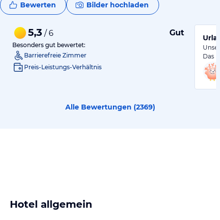
Bewerten
Bilder hochladen
5,3
Gut
/ 6
Urla
Besonders gut bewertet:
Unser
Barrierefreie Zimmer
Das P
Preis-Leistungs-Verhältnis
Alle Bewertungen (
2369
)
Hotel allgemein