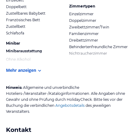
Einzelbett
Zimmertypen
Doppelbett
Zustellbares Babybett
Einzelzimmer
Französisches Bett
Doppelzimmer
Zustellbett
Zweibettzimmer/Twin
Schlafsofa
Familienzimmer
Dreibettzimmer
Minibar
Behindertenfreundliche Zimmer
Minibarausstattung
Nichtraucherzimmer
Ohne Alkohol
Mehr anzeigen
Hinweis:
Allgemeine und unverbindliche
Hoteliers-/Veranstalter-/Kataloginformationen. Alle Angaben ohne
Gewähr und ohne Prüfung durch HolidayCheck. Bitte lies vor der
Buchung die verbindlichen
Angebotsdetails
des jeweiligen
Veranstalters.
Kontakt