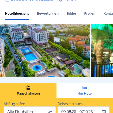
Hotelübersicht
Bewertungen
Bilder
Fragen
Konta
vom Hotelie
Pauschalreisen
Nur Hotel
Abflughafen
Reisezeitraum
Alle Flughäfen
09.08.26 - 07.10.26