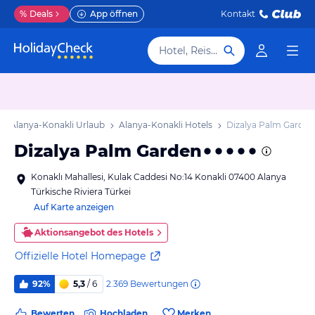
%
Deals
App öffnen
Kontakt
Hotel, Reiseziel
Alanya-Konakli Urlaub
Alanya-Konakli Hotels
Dizalya Palm Garden
Dizalya Palm Garden
Konaklı Mahallesi, Kulak Caddesi No:14 Konakli 07400 Alanya
Türkische Riviera Türkei
Auf Karte anzeigen
Aktionsangebot des Hotels
Offizielle Hotel Homepage
2.369
Bewertungen
92%
5,3
/ 6
Bewerten
Hochladen
Merken