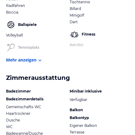
Tischtennis
Radfahren
Billard
Boccia
Minigolf
Dart
Ballspiele
Fitness
Volleyball
Aerobic
Tennisplatz
Mehr anzeigen
Zimmerausstattung
Badezimmer
Minibar inklusive
Badezimmerdetails
Verfügbar
Gemeinschafts-WC
Balkon
Haartrockner
Balkontyp
Dusche
Eigener Balkon
WC
Terrasse
Badewanne/Dusche