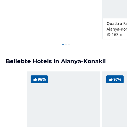
Alanya-Kon
163m
Beliebte Hotels in Alanya-Konakli
96%
97%