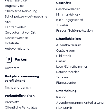
Wäscheservice
Geschäfte
Bügelservice
Geschenkeladen
Chemische Reinigung
Minimarkt/Kiosk
Schuhputzservice/-maschine
Kleidungsgeschäft
Arzt
Juwelier
Fahrradverleih
Friseur-/Schönheitssalon
Geldautomat vor Ort
Devisenwechsel
Räumlichkeiten
Hotelsafe
Aufenthaltsraum
Autovermietung
Gepäckraum
Bibliothek
Parken
Garten
Lese-/Schreibzimmer
Kostenfrei
Raucherbereich
Parkplatzreservierung
Terrasse
verpflichtend
Fitnesscenter
Nicht erforderlich
Unterhaltung
Parkmöglichkeiten
Kasino
Parkplatz
Abendprogramm/-unterhaltung
Öffentliche Parkplätze
Live-Musik