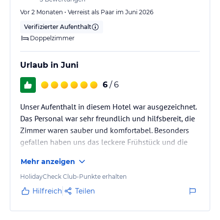
HAUPT RESTAURANT (425 M2 )
Vor 2 Monaten • Verreist als Paar im Juni 2026
THEMA : INTERNATIONAL
LAGE : ERDGESCHOSS
Verifizierter Aufenthalt
BUFFET FORM : FRUEHSTUECK,MITTAGESSEN,ABENDESSEN
Doppelzimmer
FRUEHSTUECK : 07:30-10:00
SPAETAUFSTEHER FRUEHSTUECK : 10:00-11:00
Urlaub in Juni
MITTAGESSEN : 12:30-14:00
KAFFEE-KUCHEN ZEIT : 16:00-17:00
6
/ 6
ABENDESSEN : 19:00-21:00
NACHTSSNACKS : 23:00-24:00 MEDITERRAN A'LA CARTE
Unser Aufenthalt in diesem Hotel war ausgezeichnet.
RESTAURANT (100 M2 )
THEMA : MEDITERRAN KUECHE
Das Personal war sehr freundlich und hilfsbereit, die
LAGE : LOBBY BEREICH
Zimmer waren sauber und komfortabel. Besonders
BEDIENUNG ZEIT : 19:00-21:00 OTTOMAN A'LA CARTE
gefallen haben uns das leckere Frühstück und die
RESTAURANT (100 M2 )
angenehme Atmosphäre. Wir kommen gerne wieder
THEMA : OTTOMAN KUECHE
Mehr anzeigen
und können das Hotel uneingeschränkt
LAGE : LOBBY BEREICH
weiterempfehlen.
HolidayCheck Club-Punkte erhalten
BEDIENUNG ZEIT : 19:00-21:00
Hilfreich
Teilen
LOBBY BAR
THEMA : INTERNATIONAL