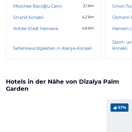
Moschee Bacoğlu Cami
2,1
km
Union To
Strand Konakli
4,2
km
Osmanli
Antike Stadt Hamaxia
4,6
km
Hamam (E
Sport- un
Sehenswürdigkeiten in Alanya-Konakli
Konakli
Hotels in der Nähe von Dizalya Palm
Garden
97%