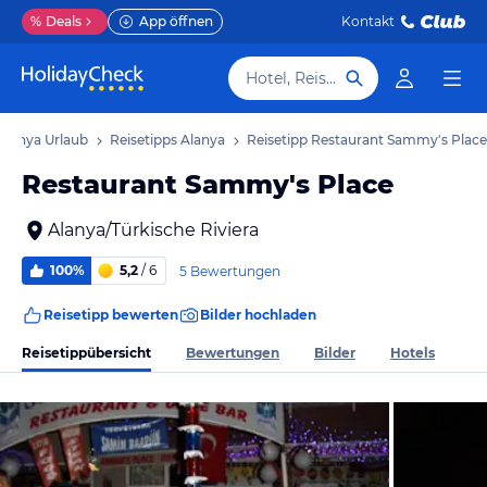
%
Deals
App öffnen
Kontakt
Hotel, Reiseziel
Alanya Urlaub
Reisetipps Alanya
Reisetipp Restaurant Sammy's Place
Restaurant Sammy's Place
Alanya/Türkische Riviera
100%
5,2
/ 6
5 Bewertungen
Reisetipp bewerten
Bilder hochladen
Reisetippübersicht
Bewertungen
Bilder
Hotels