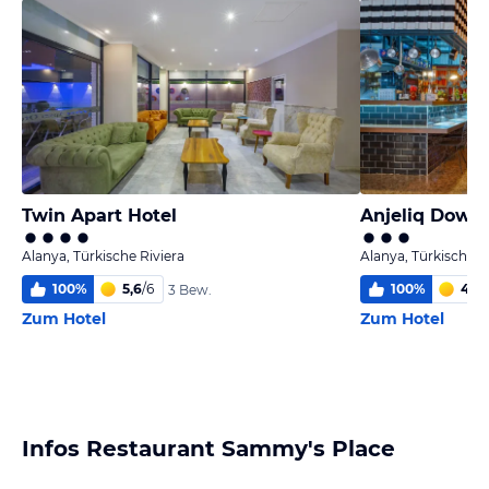
Twin Apart Hotel
Anjeliq Down
Alanya, Türkische Riviera
Alanya, Türkische R
100
%
5,6
/
6
100
%
4,9
/
3 Bew.
Zum Hotel
Zum Hotel
Infos Restaurant Sammy's Place