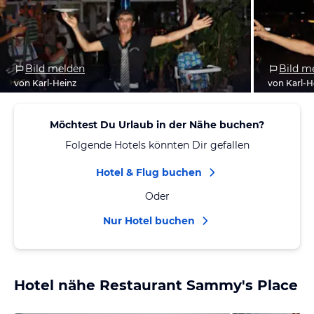
Bild melden
Bild m
von Karl-Heinz
von Karl-H
Möchtest Du Urlaub in der Nähe buchen?
Folgende Hotels könnten Dir gefallen
Hotel & Flug buchen
Oder
Nur Hotel buchen
Hotel nähe Restaurant Sammy's Place