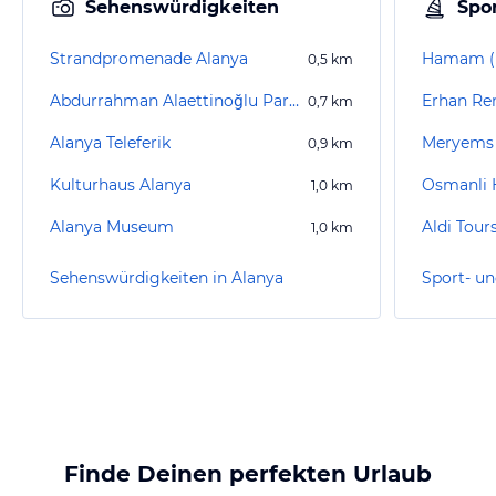
Sehenswürdigkeiten
Spor
Strandpromenade Alanya
Hamam (E
0,5
km
Abdurrahman Alaettinoğlu Park / Park mit Wasserfontänen
0,7
km
Alanya Teleferik
Meryems
0,9
km
Kulturhaus Alanya
Osmanli
1,0
km
Alanya Museum
Aldi Tour
1,0
km
Sehenswürdigkeiten in Alanya
Sport- un
Finde Deinen perfekten Urlaub