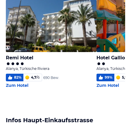
Remi Hotel
Hotel Gallion
Alanya, Türkische Riviera
Alanya, Türkische R
82
%
4,7
/
6
99
%
5,9
/
6
690 Bew.
Zum Hotel
Zum Hotel
Infos Haupt-Einkaufsstrasse