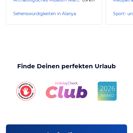
Archäologisches Museum Alanya
Kleopat
0,4
km
Sehenswürdigkeiten in Alanya
Sport- un
Finde Deinen perfekten Urlaub