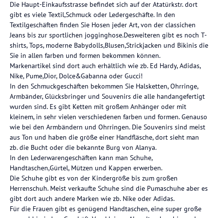
Die Haupt-Einkaufsstrasse befindet sich auf der Atatürkstr. dort
gibt es viele Textil,Schmuck oder Ledergeschäfte. In den
Textilgeschäften finden Sie Hosen jeder Art, von der classichen
Jeans bis zur sportlichen jogginghose.Desweiteren gibt es noch T-
shirts, Tops, moderne Babydolls,Blusen,Strickjacken und Bikinis die
Sie in allen farben und formen bekommen können.
Markenartikel sind dort auch erhältlich wie zb. Ed Hardy, Adidas,
Nike, Pume,Dior, Dolce&Gabanna oder Gucci!
In den Schmuckgeschäften bekommen Sie Halsketten, Ohrringe,
Armbänder, Glücksbringer und Souvenirs die alle handangefertigt
wurden sind. Es gibt Ketten mit großem Anhänger oder mit
kleinem, in sehr vielen verschiedenen farben und formen. Genauso
wie bei den Armbändern und Ohrringen. Die Souvenirs sind meist
aus Ton und haben die größe einer Handfläsche, dort sieht man
zb. die Bucht oder die bekannte Burg von Alanya.
In den Lederwarengeschäften kann man Schuhe,
Handtaschen,Gürtel, Mützen und Kappen erwerben.
Die Schuhe gibt es von der Kindergröße bis zum großen
Herrenschuh. Meist verkaufte Schuhe sind die Pumaschuhe aber es
gibt dort auch andere Marken wie zb. Nike oder Adidas.
Für die Frauen gibt es genügend Handtaschen, eine super große