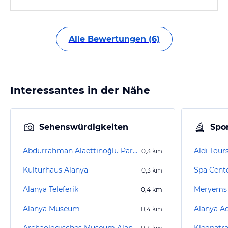
Alle Bewertungen (6)
Interessantes in der Nähe
Sehenswürdigkeiten
Spor
Abdurrahman Alaettinoğlu Park / Park mit Wasserfontänen
Aldi Tour
0,3
km
Kulturhaus Alanya
Spa Cente
0,3
km
Alanya Teleferik
Meryems
0,4
km
Alanya Museum
Alanya A
0,4
km