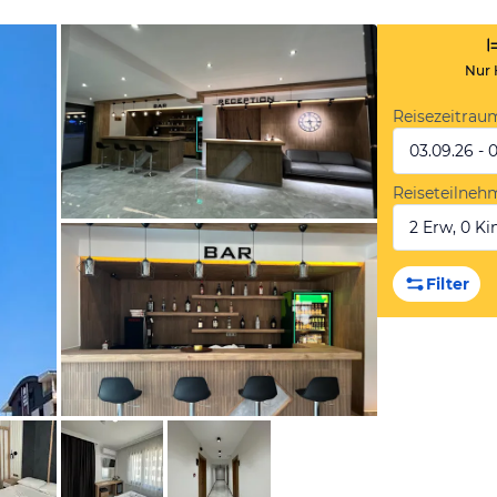
Nur 
Reisezeitrau
03.09.26 - 
Reiseteilneh
2 Erw, 0 Kin
von Booking.com
Filter
von Booking.com