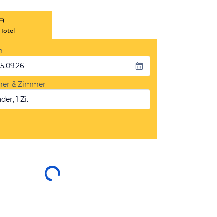
Hotel
m
05.09.26
mer & Zimmer
der, 1 Zi.