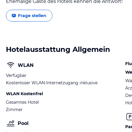
Ehemalige Gäste des Hotels kennen die Antwort!
Frage stellen
Hotelausstattung Allgemein
Fl
WLAN
We
Verfügbar
Wä
Kostenloser WLAN-Internetzugang inklusive
Arz
WLAN Kostenfrei
De
Gesamtes Hotel
Hot
Zimmer
Pool
Pa