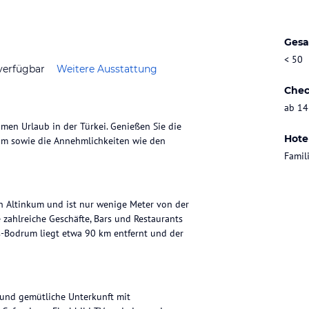
Gesa
< 50
verfügbar
Weitere Ausstattung
Chec
ab 14
men Urlaub in der Türkei. Genießen Sie die
Hote
um sowie die Annehmlichkeiten wie den
Famil
n Altinkum und ist nur wenige Meter von der
e zahlreiche Geschäfte, Bars und Restaurants
as-Bodrum liegt etwa 90 km entfernt und der
e und gemütliche Unterkunft mit