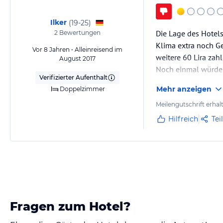
Ilker
(
19-25
)
Die Lage des Hotels 
2
Bewertungen
Klima extra noch Ge
Vor 8 Jahren • Alleinreisend im
weitere 60 Lira zah
August 2017
Noch einmal würde 
Verifizierter Aufenthalt
Mehr anzeigen
Doppelzimmer
Meilengutschrift erhal
Hilfreich
Tei
Fragen zum Hotel?