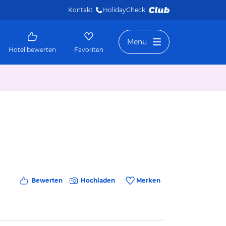
Kontakt
HolidayCheck 
Menü
Hotel bewerten
Favoriten
Bewerten
Hochladen
Merken