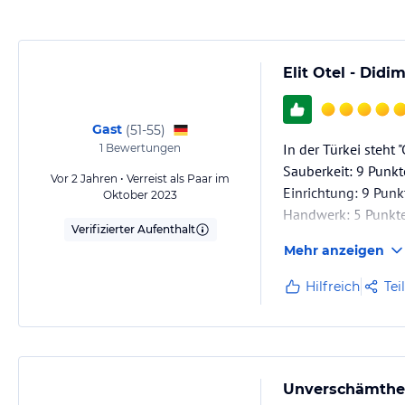
Elit Otel - Didi
Gast
(
51-55
)
In der Türkei steht 
1
Bewertungen
Sauberkeit: 9 Punkt
Vor 2 Jahren • Verreist als Paar im
Einrichtung: 9 Punk
Oktober 2023
Handwerk: 5 Punkt
Verifizierter Aufenthalt
Mehr anzeigen
Minus Punkte:
1- Stromkasten mac
Hilfreich
Tei
2- Badezimmer Garni
Wasser fließte nicht
3- Balkontürschloss
Unverschämthe