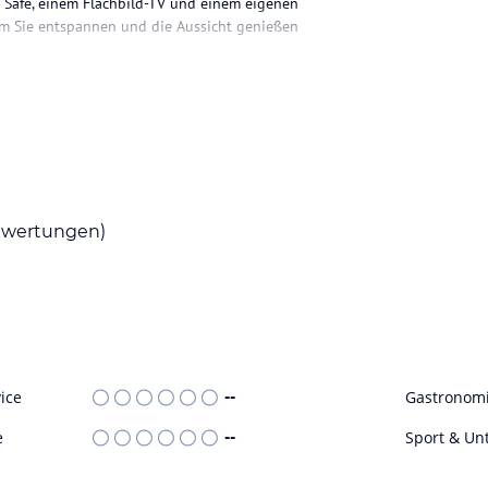
 Safe, einem Flachbild-TV und einem eigenen
em Sie entspannen und die Aussicht genießen
inem kontinentalen Frühstück sowie Mittag-
n.
und schwimmen können, sowie ein
wertungen)
Verfügung. Ein Wellnessbereich mit Solarium
ohne Gewähr. Bitte lies vor der Buchung die
ice
--
Gastronom
e
--
Sport & Un