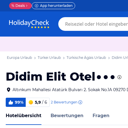
%
Deals
App herunterladen
Europa Urlaub
Türkei Urlaub
Türkische Ägäis Urlaub
Didim Ur
Didim Elit Otel
Altınkum Mahallesi Atatürk Bulvarı 2. Sokak No.1A 09270 
99%
5,9
/ 6
2
Bewertungen
Hotelübersicht
Bewertungen
Fragen