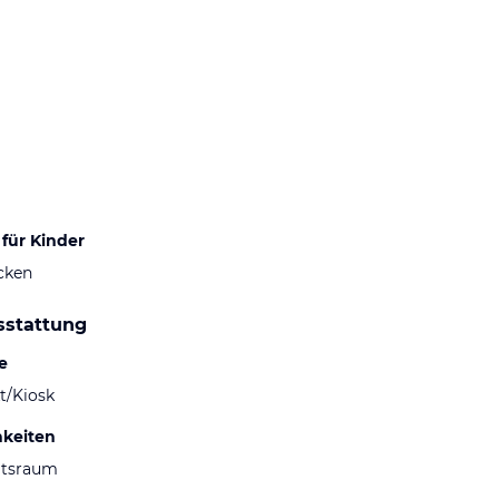
für Kinder
cken
sstattung
e
t/Kiosk
hkeiten
ltsraum