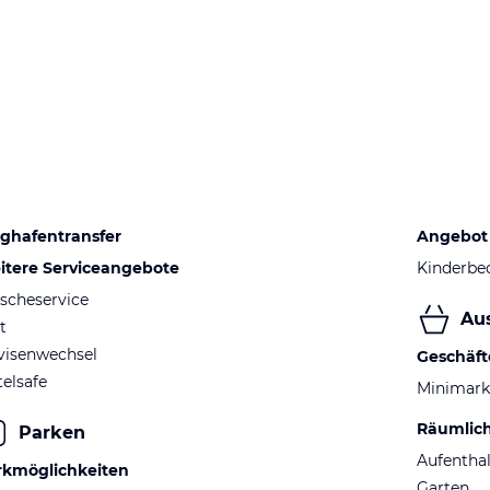
ughafentransfer
Angebot 
itere Serviceangebote
Kinderbe
scheservice
Au
t
visenwechsel
Geschäft
elsafe
Minimark
Räumlic
Parken
Aufentha
rkmöglichkeiten
Garten