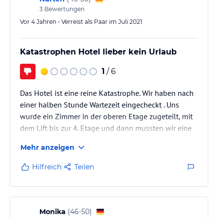
3
Bewertungen
Vor 4 Jahren • Verreist als Paar im Juli 2021
Katastrophen Hotel lieber kein Urlaub
1
/ 6
Das Hotel ist eine reine Katastrophe. Wir haben nach
einer halben Stunde Wartezeit eingecheckt . Uns
wurde ein Zimmer in der oberen Etage zugeteilt, mit
dem Lift bis zur 4. Etage und dann mussten wir eine
steile Treppe mit Samt Gepäck hochlaufen.
Mehr anzeigen
Badezimmer war komplett dreckig verschimmelt.
Trotz all inklusive sollten wir Flasche Wasser separat
Hilfreich
Teilen
bezahlen.
Monika
(
46-50
)