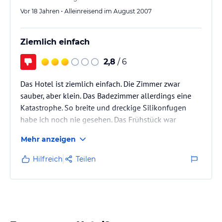
Vor 18 Jahren • Alleinreisend im August 2007
Ziemlich einfach
2,8
/ 6
Das Hotel ist ziemlich einfach. Die Zimmer zwar
sauber, aber klein. Das Badezimmer allerdings eine
Katastrophe. So breite und dreckige Silikonfugen
habe ich noch nie gesehen. Das Frühstück war
einfach und immer das gleiche. Das Abendessen
Mehr anzeigen
schlicht und einfallslos. Ausserdem abgezählt. Nach
zwei Tagen habe ich auf die Halbpension verzichtet.
Hilfreich
Teilen