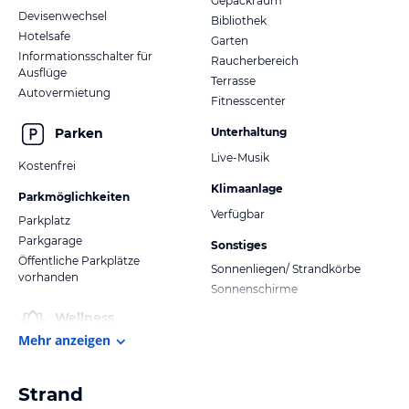
Gepäckraum
Devisenwechsel
Bibliothek
Hotelsafe
Garten
Informationsschalter für
Raucherbereich
Ausflüge
Terrasse
Autovermietung
Fitnesscenter
Unterhaltung
Parken
Live-Musik
Kostenfrei
Klimaanlage
Parkmöglichkeiten
Verfügbar
Parkplatz
Parkgarage
Sonstiges
Öffentliche Parkplätze
Sonnenliegen/ Strandkörbe
vorhanden
Sonnenschirme
Wellness
Mehr anzeigen
Strand