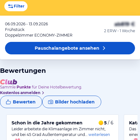
Filter
ab
819 €
06.09.2026 - 13.09.2026
Frühstück
2 ERW • 1 Woche
Doppelzimmer ECONOMY-ZIMMER
Pauschalangebote
ansehen
Bewertungen
Sammle
Punkte
für Deine Hotelbewertung.
Kostenlos anmelden
Bewerten
Bilder hochladen
Schon in die Jahre gekommen
5
/ 6
Kata
Leider arbeitete die Klimaanlage im Zimmer nicht,
Das H
und bei 45 Grad Außentemperatur und…
weiterlesen
einer