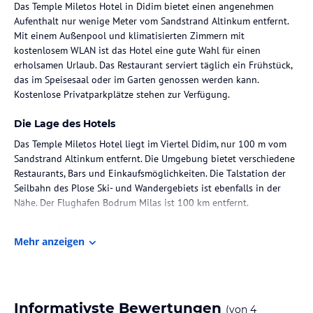
Das Temple Miletos Hotel in Didim bietet einen angenehmen
Aufenthalt nur wenige Meter vom Sandstrand Altinkum entfernt.
Mit einem Außenpool und klimatisierten Zimmern mit
kostenlosem WLAN ist das Hotel eine gute Wahl für einen
erholsamen Urlaub. Das Restaurant serviert täglich ein Frühstück,
das im Speisesaal oder im Garten genossen werden kann.
Kostenlose Privatparkplätze stehen zur Verfügung.
Die Lage des Hotels
Das Temple Miletos Hotel liegt im Viertel Didim, nur 100 m vom
Sandstrand Altinkum entfernt. Die Umgebung bietet verschiedene
Restaurants, Bars und Einkaufsmöglichkeiten. Die Talstation der
Seilbahn des Plose Ski- und Wandergebiets ist ebenfalls in der
Nähe. Der Flughafen Bodrum Milas ist 100 km entfernt.
Zimmer / Unterbringung im Hotel
Mehr anzeigen
Das Temple Miletos Hotel verfügt über klimatisierte Zimmer mit
kostenfreiem WLAN. Jedes Zimmer ist mit einem TV und einer
Minibar ausgestattet. Die Badezimmer bieten eine Dusche, einen
Haartrockner und ein WC. Einige Zimmer verfügen zudem über
Informativste Bewertungen
(von
4
einen Balkon.