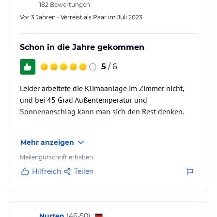
182
Bewertungen
Vor 3 Jahren • Verreist als Paar im Juli 2023
Schon in die Jahre gekommen
5
/ 6
Leider arbeitete die Klimaanlage im Zimmer nicht,
und bei 45 Grad Außentemperatur und
Sonnenanschlag kann man sich den Rest denken.
Alles schon etwas in die Jahre gekommen, der Pool
Mehr anzeigen
liegt direkt neben den Gesteig bzw Straße, also auch
nicht ideal um zu relaxen.
Meilengutschrift erhalten
Hilfreich
Teilen
Die Lage ist gut, ca. 5 Minuten Fussmarsch zur
Strandpromenade. Geschäfte in unmittelbarer
Umgebung.
Nurten
(
46-50
)