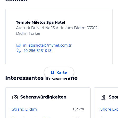
Temple Miletos Spa Hotel
Ataturk Bulvari No:13 Altinkum Didim 55562
Didim Türkei
miletoshotel@mynet.com.tr
90-256-8131018
Karte
Interessantes in der Nähe
Sehenswürdigkeiten
Spor
Strand Didim
0,2
km
Shore Exc