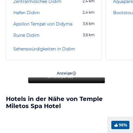
Zentralmoschee Didim
2,4
km
Aquapark
Hafen Didim
2,4
km
Bootstour
Apollon Tempel von Didyma
3,6
km
Ruine Didim
3,6
km
Sehenswürdigkeiten in Didim
“
Ein ideales Hotel für
Familien und Paare
”
Anzeige
Tamara
(
56-60
)
Hotels in der Nähe von Temple
Miletos Spa Hotel
98%