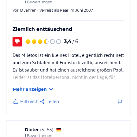
1
Bewertungen
Vor 19 Jahren • Verreist als Paar im Juni 2007
Ziemlich enttäuschend
3,4
/ 6
Das Miletos ist ein kleines Hotel, eigentlich recht nett
und zum Schlafen mit Frühstück völlig ausreichend.
Es ist sauber und hat einen ausreichend großen Pool.
Leider ist das Hotelpersonal nicht in der Lage, für
Ruhe zu Sorgen. Die vorwiegend britischen Gäste
Mehr anzeigen
können keine Tür leise schließen. Ständig werden
Türen geknallt, es wird laut diskutiert und auf den
Hilfreich
Teilen
Fluren herum gerannt. Wenn man das Hotelpersonal
anspricht, kommt die lapidare Erklärung: Wenn die
Engländer Bier getrunken haben, können sie sich
nicht…
Dieter
(
51-55
)
1
Bewertungen