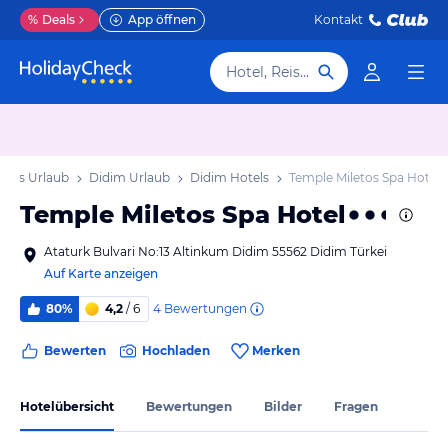
%
Deals
App öffnen
Kontakt
Hotel, Reiseziel
gäis Urlaub
Didim Urlaub
Didim Hotels
Temple Miletos Spa Hotel
Temple Miletos Spa Hotel
Ataturk Bulvari No:13 Altinkum Didim 55562 Didim Türkei
Auf Karte anzeigen
4
Bewertungen
80%
4,2
/ 6
Bewerten
Hochladen
Merken
Hotelübersicht
Bewertungen
Bilder
Fragen