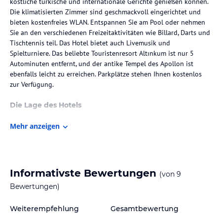
köstliche türkische und internationale Gerichte genießen können.
Die klimatisierten Zimmer sind geschmackvoll eingerichtet und
bieten kostenfreies WLAN. Entspannen Sie am Pool oder nehmen
Sie an den verschiedenen Freizeitaktivitäten wie Billard, Darts und
Tischtennis teil. Das Hotel bietet auch Livemusik und
Spielturniere. Das beliebte Touristenresort Altınkum ist nur 5
Autominuten entfernt, und der antike Tempel des Apollon ist
ebenfalls leicht zu erreichen. Parkplätze stehen Ihnen kostenlos
zur Verfügung.
Die Lage des Hotels
Das Grand Didyma Hotel liegt im Stadtzentrum von Didim und nur
Mehr anzeigen
350 m vom Strand entfernt. Es ist eine ausgezeichnete Wahl für
Reisende, die die Nähe zum Meer und die Annehmlichkeiten der
Stadt genießen möchten. In der Umgebung des Hotels finden Sie
verschiedene Geschäfte, Restaurants und Bars. Das Touristenresort
Altınkum, bekannt für seine schönen Strände und das lebhafte
Informativste Bewertungen
(von
9
Nachtleben, ist nur 5 Autominuten entfernt. Der antike Tempel des
Bewertungen)
Apollon, ein beeindruckendes historisches Denkmal, ist ebenfalls
leicht zu erreichen.
Weiterempfehlung
Gesamtbewertung