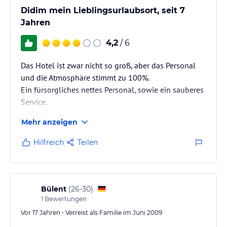
Didim mein Lieblingsurlaubsort, seit 7
Jahren
4,2
/ 6
Das Hotel ist zwar nicht so groß, aber das Personal
und die Atmosphäre stimmt zu 100%.
Ein fürsorgliches nettes Personal, sowie ein sauberes
Service.
Die zimmer könnten etwas komfortabler sein, aber ist
Mehr anzeigen
für ein 3 Sterne Hotel auch in Ordnung.
Hilfreich
Teilen
Mehr Aktivitäten wären auch besser, statt nur jeden 2.
Abend.
Im großen und ganzen ist da Hotel gut; war die
Bülent
(
26-30
)
letzten 2 Jahre dort und werde uahc dieses Jahr im
1
Bewertungen
Grand Didyma sein....
Vor 17 Jahren • Verreist als Familie im Juni 2009