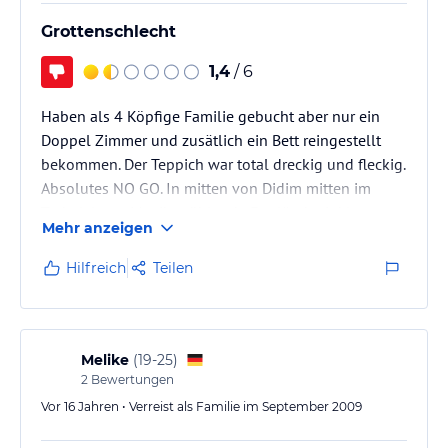
Grottenschlecht
1,4
/ 6
Haben als 4 Köpfige Familie gebucht aber nur ein
Doppel Zimmer und zusätlich ein Bett reingestellt
bekommen. Der Teppich war total dreckig und fleckig.
Absolutes NO GO. In mitten von Didim mitten im
Trubel, laute Musik gröhlende Engländer inkl.
Mehr anzeigen
Kleines, meiner Meinung nach kein Stern Wertiges
Hotel. Nicht zu empfehlen, es sei denn man ist
Hilfreich
Teilen
Ballermann gewohnt! Vorsicht...
Melike
(
19-25
)
2
Bewertungen
Vor 16 Jahren • Verreist als Familie im September 2009