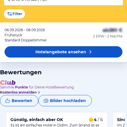
Filter
ab
280 €
06.09.2026 - 08.09.2026
Frühstück
2 ERW • 2 Nächte
Standard Doppelzimmer
Hotelangebote
ansehen
Bewertungen
Sammle
Punkte
für Deine Hotelbewertung.
Kostenlos anmelden
Bewerten
Bilder hochladen
Günstig, einfach aber OK
4
/ 6
Sind
Es ist ein einfaches Hotel in Didim. Zum Strand ist es
Im Zi