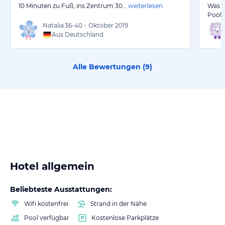
10 Minuten zu Fuß, ins Zentrum 30…
weiterlesen
Was f
Pool
Natalia
36-40
•
Oktober 2019
Aus Deutschland
Alle Bewertungen (
9
)
Hotel allgemein
Beliebteste Ausstattungen:
Wifi kostenfrei
Strand in der Nähe
Pool verfügbar
Kostenlose Parkplätze