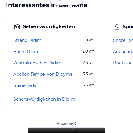
Interessantes in der Nähe
Sehenswürdigkeiten
Spor
Strand Didim
1,1
km
Shore Exc
Hafen Didim
2,0
km
Aquapark
Zentralmoschee Didim
2,3
km
Bootstour
Apollon Tempel von Didyma
3,3
km
Ruine Didim
3,3
km
Sehenswürdigkeiten in Didim
“
Ein ideales Hotel für
Familien und Paare
”
Anzeige
Tamara
(
56-60
)