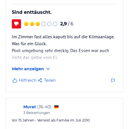
Sind enttäuscht.
2,9
/ 6
Im Zimmer fast alles kaputt bis auf die Klimaanlage.
Was für ein Glück.
Pool umgebung sehr dreckig. Das Essen war auch
nicht das gelbe vom Ei.
Also das Hotel und die Umgebung ist nichts für
Mehr anzeigen
Familien mit Kinder. Eher für Singles.
Hilfreich
Teilen
Murat
(
36-40
)
3
Bewertungen
Vor 15 Jahren • Verreist als Familie im Juli 2010