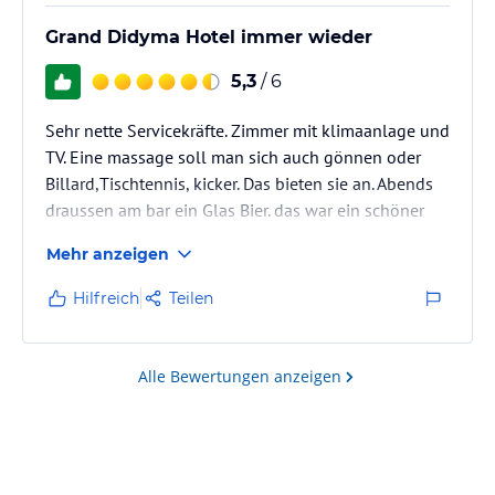
Grand Didyma Hotel immer wieder
5,3
/ 6
Sehr nette Servicekräfte. Zimmer mit klimaanlage und
TV. Eine massage soll man sich auch gönnen oder
Billard,Tischtennis, kicker. Das bieten sie an. Abends
draussen am bar ein Glas Bier. das war ein schöner
Urlaub. Ich kann es nur weiter empfehlen. Nächstes
Mehr anzeigen
Jahr 2010 nochmal.
Hilfreich
Teilen
Alle Bewertungen anzeigen