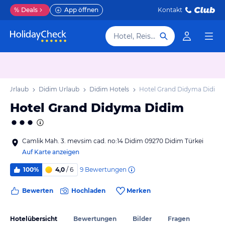
%
Deals
App öffnen
Kontakt
Hotel, Reiseziel
äis Urlaub
Didim Urlaub
Didim Hotels
Hotel Grand Didyma Didim
Hotel Grand Didyma Didim
Camlik Mah. 3. mevsim cad. no:14 Didim 09270 Didim Türkei
Auf Karte anzeigen
9
Bewertungen
100%
4,0
/ 6
Bewerten
Hochladen
Merken
Hotelübersicht
Bewertungen
Bilder
Fragen