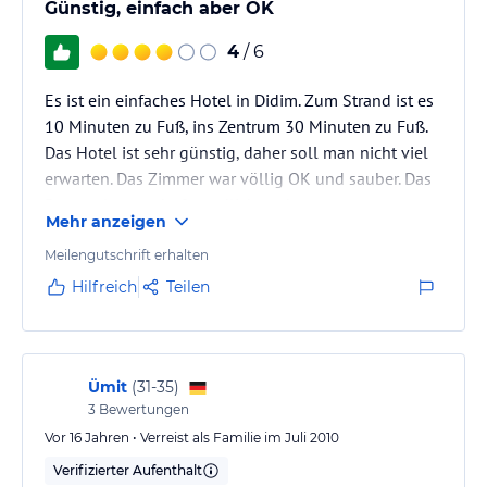
Günstig, einfach aber OK
können Sie sich entspannen und die Alltagssorgen vergessen. Für
aktive Gäste bietet das Hotel Billard, Darts und Tischtennisplatten.
4
/ 6
Es gibt auch regelmäßig Livemusik am Pool und Spielturniere, an
denen Sie teilnehmen können.
Es ist ein einfaches Hotel in Didim. Zum Strand ist es
10 Minuten zu Fuß, ins Zentrum 30 Minuten zu Fuß.
Hinweis:
Verfasst von HolidayCheck mit Hilfe von KI. Alle
Das Hotel ist sehr günstig, daher soll man nicht viel
Angaben ohne Gewähr. Bitte lies vor der Buchung die
erwarten. Das Zimmer war völlig OK und sauber. Das
verbindlichen
Angebotsdetails
des jeweiligen Veranstalters.
Personal war sehr freundlich und nett.
Mehr anzeigen
Der Pool ist im Schatten, sehr kalt, einmal hat es
gereicht. Das Essen war OK aber es könnte besser
Meilengutschrift erhalten
sein. Die Suppen waren sehr gut, ansonsten war es
Hilfreich
Teilen
sehr eintönig und eher nicht so lecker. Man darf aber
wirklich für den Preis nicht meckern.
Ümit
(
31-35
)
3
Bewertungen
Vor 16 Jahren • Verreist als Familie im Juli 2010
Verifizierter Aufenthalt