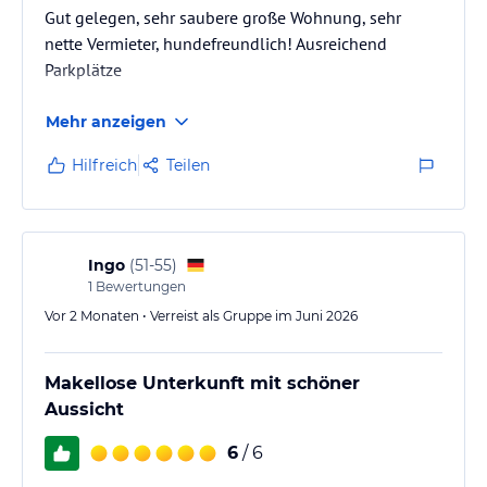
Gut gelegen, sehr saubere große Wohnung, sehr
In unserem Hause öffnet jeden Tag ab 17.00 Uhr unsere
nette Vermieter, hundefreundlich! Ausreichend
Wohlfühloase mit
Parkplätze
finnischer Sauna
Mehr anzeigen
Dampfbad
Erlebnisduschen
Hilfreich
Teilen
Wärmebank
großzügiger Ruheraum mit Bergblick
Garten für Außengänge
Ingo
(
51-55
)
Sonstige Einrichtungen und Services
1
Bewertungen
zentrale Lage
Vor 2 Monaten • Verreist als Gruppe im Juni 2026
moderne Wohnungen
kostenloses WLAN
Flachbildschirme mit SAT-TV
Makellose Unterkunft mit schöner
kostenlose Parkplätze
Aussicht
Haustiere auf Anfrage
Nichtraucherhaus
6
/ 6
Shuttleservice auf Vorbestellung von / zum Bahnhof in Oberstdorf