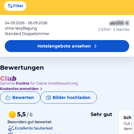
Filter
ab
333 €
04.09.2026 - 06.09.2026
ohne Verpflegung
2 ERW • 2 Nächte
Standard Doppelzimmer
Hotelangebote
ansehen
Bewertungen
Sammle
Punkte
für Deine Hotelbewertung.
Kostenlos anmelden
Bewerten
Bilder hochladen
5,5
Sehr gut
/ 6
Schö
Besonders gut bewertet:
Gut g
Exzellente Sauberkeit
Vermi