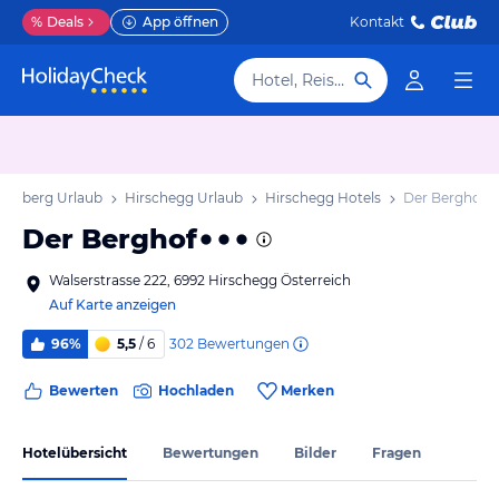
%
Deals
App öffnen
Kontakt
Hotel, Reiseziel
rarlberg Urlaub
Hirschegg Urlaub
Hirschegg Hotels
Der Berghof
Der Berghof
Walserstrasse 222, 6992 Hirschegg Österreich
Auf Karte anzeigen
302
Bewertungen
96%
5,5
/ 6
Bewerten
Hochladen
Merken
Hotelübersicht
Bewertungen
Bilder
Fragen