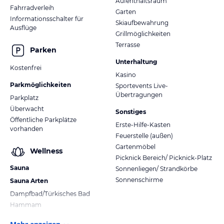
Aufenthaltsraum
Fahrradverleih
Garten
Informationsschalter für
Skiaufbewahrung
Ausflüge
Grillmöglichkeiten
Terrasse
Parken
Unterhaltung
Kostenfrei
Kasino
Parkmöglichkeiten
Sportevents Live-
Übertragungen
Parkplatz
Überwacht
Sonstiges
Öffentliche Parkplätze
Erste-Hilfe-Kasten
vorhanden
Feuerstelle (außen)
Gartenmöbel
Wellness
Picknick Bereich/ Picknick-Platz
Sauna
Sonnenliegen/ Strandkörbe
Sonnenschirme
Sauna Arten
Dampfbad/Türkisches Bad
Hammam