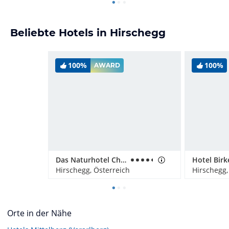
Beliebte Hotels in Hirschegg
100%
100%
AWARD
Das Naturhotel Chesa Valisa
Hotel Bir
Hirschegg, Österreich
Hirschegg,
Orte in der Nähe