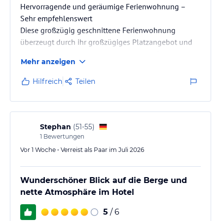
Hervorragende und geräumige Ferienwohnung –
Hinweis:
Allgemeine und unverbindliche
Sehr empfehlenswert
Hoteliers-/Veranstalter-/Kataloginformationen. Alle Angaben
Diese großzügig geschnittene Ferienwohnung
ohne Gewähr und ohne Prüfung durch HolidayCheck. Bitte
lies vor der Buchung die verbindlichen
Angebotsdetails
des
überzeugt durch ihr großzügiges Platzangebot und
jeweiligen Veranstalters.
eine gehobene, lückenlose Ausstattung. Die
Mehr anzeigen
Räumlichkeiten bieten viel Bewegungsfreiheit und
sind funktional wie auch komfortabel eingerichtet.
Hilfreich
Teilen
Besonders hervorzuheben sind die modernen
Badezimmer, die sich in einem technisch und optisch
einwandfreien Zustand befinden. Sie bieten
zeitgemäßen Komfort und unterstreichen den
Stephan
(
51-55
)
gepflegten Gesamteindruck der Immobilie.…
1
Bewertungen
Vor 1 Woche • Verreist als Paar im Juli 2026
Wunderschöner Blick auf die Berge und
nette Atmosphäre im Hotel
5
/ 6