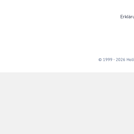
Erklär
© 1999 - 2026 Holi