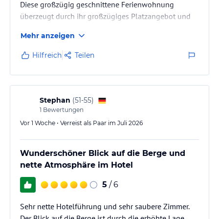
Diese großzügig geschnittene Ferienwohnung
überzeugt durch ihr großzügiges Platzangebot und
eine gehobene, lückenlose Ausstattung. Die
Mehr anzeigen
Räumlichkeiten bieten viel Bewegungsfreiheit und
sind funktional wie auch komfortabel eingerichtet.
Hilfreich
Teilen
Besonders hervorzuheben sind die modernen
Badezimmer, die sich in einem technisch und optisch
einwandfreien Zustand befinden. Sie bieten
zeitgemäßen Komfort und unterstreichen den
Stephan
(
51-55
)
gepflegten Gesamteindruck der Immobilie.…
1
Bewertungen
Vor 1 Woche • Verreist als Paar im Juli 2026
Wunderschöner Blick auf die Berge und
nette Atmosphäre im Hotel
5
/ 6
Sehr nette Hotelführung und sehr saubere Zimmer.
Der Blick auf die Berge ist durch die erhöhte Lage