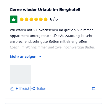
Gerne wieder Urlaub im Berghotel!
6
/ 6
Wir waren mit 5 Erwachsenen im großen 3-Zimmer-
Appartment untergebracht. Die Ausstattung ist sehr
ansprechend, sehr gute Betten mit einer großen
Coach im Wohnzimmer und zwei hochwertige Bäder.
Für E-Autos ist auch eine Lademöglichkeit
Mehr anzeigen
vorhanden. Auf unseren Wunsch hin wurde an einem
Tag auch die Sauna beheizt. Sie verfügt auch über
einen Großzügigen Ruheraum mit Panorama
Fenstern.
Hilfreich
Teilen