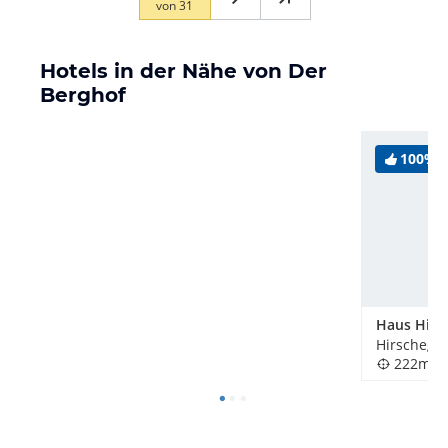
von
31
Hotels in der Nähe von Der
Berghof
100%
Haus Himm
Hirschegg,
222m