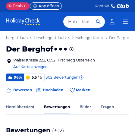
%
Deals
App öffnen
Kontakt
Hotel, Reiseziel
rarlberg Urlaub
Hirschegg Urlaub
Hirschegg Hotels
Der Berghof
Der Berghof
Walserstrasse 222, 6992 Hirschegg Österreich
Auf Karte anzeigen
302
Bewertungen
96%
5,5
/ 6
Bewerten
Hochladen
Merken
Hotelübersicht
Bewertungen
Bilder
Fragen
Bewertungen
(
302
)