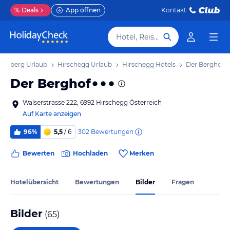
%
Deals
App öffnen
Kontakt
Hotel, Reiseziel
rarlberg Urlaub
Hirschegg Urlaub
Hirschegg Hotels
Der Berghof
Der Berghof
Walserstrasse 222, 6992 Hirschegg Österreich
Auf Karte anzeigen
302
Bewertungen
96%
5,5
/ 6
Bewerten
Hochladen
Merken
Hotelübersicht
Bewertungen
Bilder
Fragen
Bilder
(
65
)