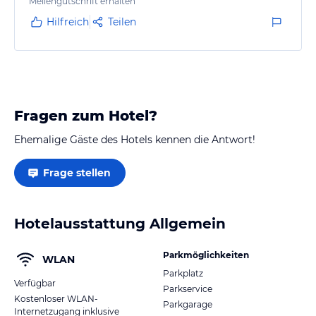
mit offenen Armen willkommen. Das Hotel kann ich
Meilengutschrift erhalten
uneingeschränkt empfehlen und ich würde jederzeit
Hilfreich
Teilen
wieder hier übernachten.
Fragen zum Hotel?
Ehemalige Gäste des Hotels kennen die Antwort!
Frage stellen
Hotelausstattung Allgemein
Parkmöglichkeiten
WLAN
Parkplatz
Verfügbar
Parkservice
Kostenloser WLAN-
Parkgarage
Internetzugang inklusive