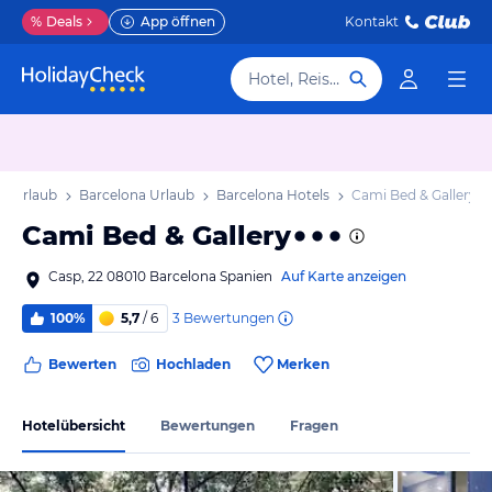
%
Deals
App öffnen
Kontakt
Hotel, Reiseziel
en Urlaub
Barcelona Urlaub
Barcelona Hotels
Cami Bed & Gallery
Cami Bed & Gallery
Casp, 22 08010 Barcelona Spanien
Auf Karte anzeigen
3
Bewertungen
100%
5,7
/ 6
Bewerten
Hochladen
Merken
Hotelübersicht
Bewertungen
Fragen