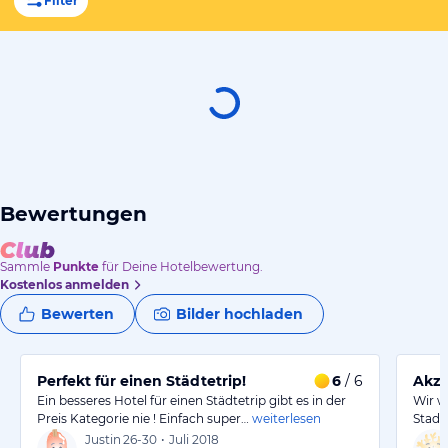
Filter
Bewertungen
Sammle
Punkte
für Deine Hotelbewertung.
Kostenlos anmelden
Bewerten
Bilder hochladen
Perfekt für einen Städtetrip!
6
/ 6
Akze
Ein besseres Hotel für einen Städtetrip gibt es in der
Wir w
Preis Kategorie nie ! Einfach super…
weiterlesen
Stadt
Justin
26-30
•
Juli 2018