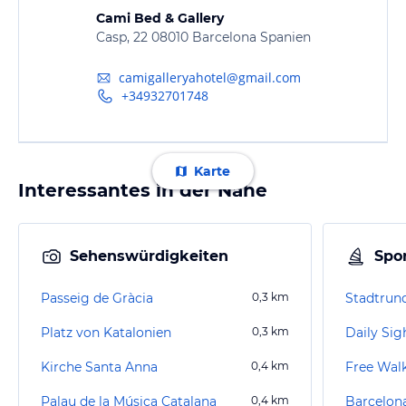
Cami Bed & Gallery
Casp, 22 08010 Barcelona Spanien
camigalleryahotel@gmail.com
+34932701748
Karte
Interessantes in der Nähe
Sehenswürdigkeiten
Spor
Passeig de Gràcia
0,3
km
Stadtrun
Platz von Katalonien
0,3
km
Kirche Santa Anna
0,4
km
Free Wal
Palau de la Música Catalana
0,4
km
Barcelon