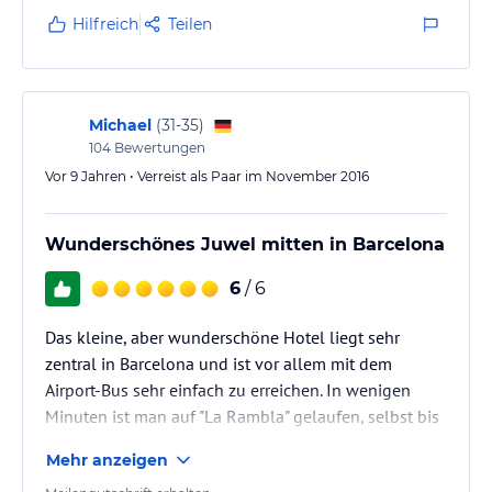
Hilfreich
Teilen
Michael
(
31-35
)
104
Bewertungen
Vor 9 Jahren • Verreist als Paar im November 2016
Wunderschönes Juwel mitten in Barcelona
6
/ 6
Das kleine, aber wunderschöne Hotel liegt sehr
zentral in Barcelona und ist vor allem mit dem
Airport-Bus sehr einfach zu erreichen. In wenigen
Minuten ist man auf "La Rambla" gelaufen, selbst bis
zur Sagrada Familia sind es zu Fuß nur 20 Minuten.
Mehr anzeigen
Der Personal ist überaus freundlich und heißt einen