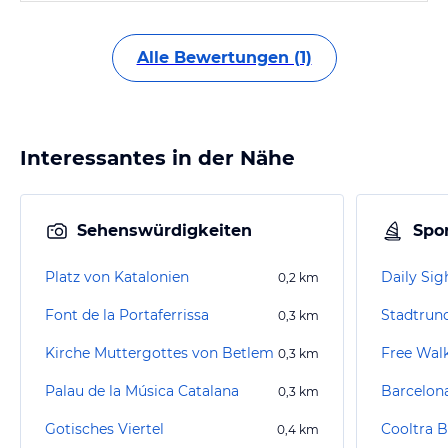
Alle Bewertungen (1)
Interessantes in der Nähe
Sehenswürdigkeiten
Spor
Platz von Katalonien
0,2
km
Font de la Portaferrissa
Stadtrun
0,3
km
Kirche Muttergottes von Betlem
Free Wal
0,3
km
Palau de la Música Catalana
Barcelon
0,3
km
Gotisches Viertel
0,4
km