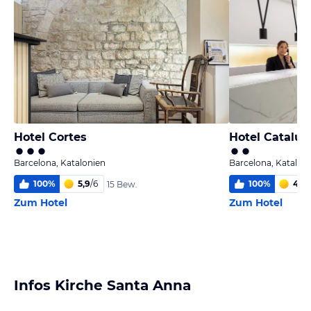
Hotel Cortes
Hotel Cataluñ
Barcelona, Katalonien
Barcelona, Katalon
100
%
5,9
/
6
100
%
4,1
/
15 Bew.
Zum Hotel
Zum Hotel
Infos Kirche Santa Anna