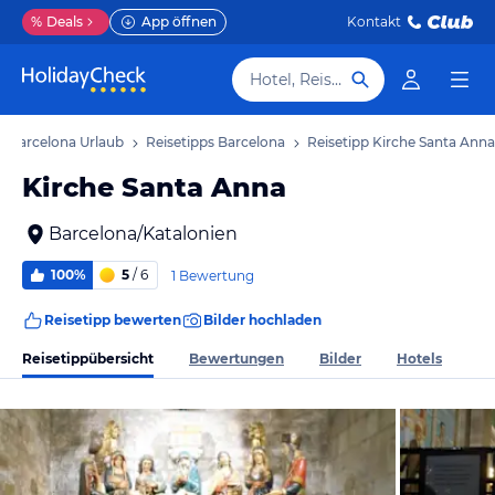
%
Deals
App öffnen
Kontakt
Hotel, Reiseziel
Barcelona Urlaub
Reisetipps Barcelona
Reisetipp Kirche Santa Anna
Kirche Santa Anna
Barcelona/Katalonien
100%
5
/ 6
1 Bewertung
Reisetipp bewerten
Bilder hochladen
Reisetippübersicht
Bewertungen
Bilder
Hotels