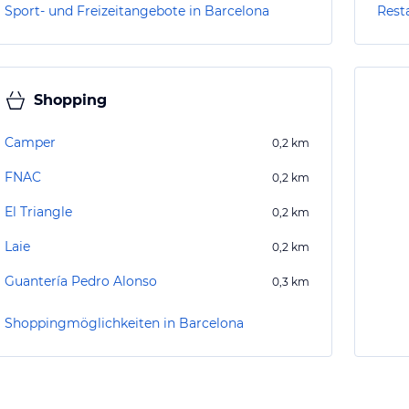
Sport- und Freizeitangebote in Barcelona
Rest
Shopping
Camper
0,2
km
FNAC
0,2
km
El Triangle
0,2
km
Laie
0,2
km
Guantería Pedro Alonso
0,3
km
Shoppingmöglichkeiten in Barcelona