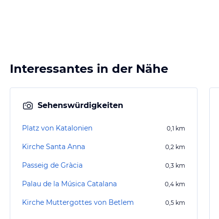
Interessantes in der Nähe
Sehenswürdigkeiten
Platz von Katalonien
0,1
km
Kirche Santa Anna
0,2
km
Passeig de Gràcia
0,3
km
Palau de la Música Catalana
0,4
km
Kirche Muttergottes von Betlem
0,5
km