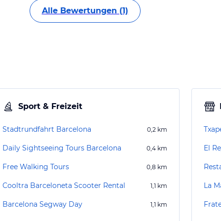
Alle Bewertungen (1)
Sport & Freizeit
Stadtrundfahrt Barcelona
Txap
0,2
km
Daily Sightseeing Tours Barcelona
El R
0,4
km
Free Walking Tours
Rest
0,8
km
Cooltra Barceloneta Scooter Rental
La M
1,1
km
Barcelona Segway Day
Frate
1,1
km