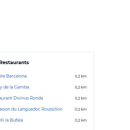
Restaurants
ela Barcelona
0,2
km
ey de la Gamba
0,2
km
aurant Divinus Ronda
0,2
km
aison du Languedoc Roussillon
0,2
km
lli la Bufala
0,2
km