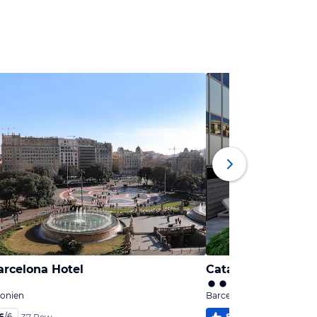
arcelona Hotel
Catalonia Square 
lonien
Barcelona, Katalonien
6
/
6
89
%
5,3
/
6