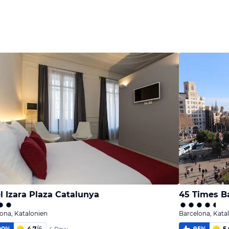
l Izara Plaza Catalunya
45 Times B
ona, Katalonien
Barcelona, Kata
00
%
4,7
/
6
95
%
5,