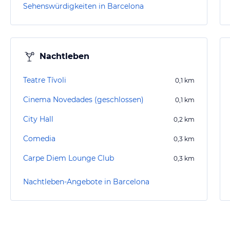
Sehenswürdigkeiten in Barcelona
Nachtleben
Teatre Tívoli
0,1
km
Cinema Novedades (geschlossen)
0,1
km
City Hall
0,2
km
Comedia
0,3
km
Carpe Diem Lounge Club
0,3
km
Nachtleben-Angebote in Barcelona