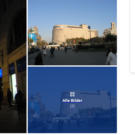
Bild melden
von Silvia & Gert
Alle Bilder
(
2
)