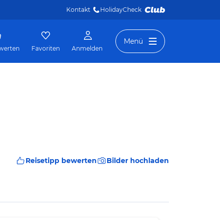
Kontakt
HolidayCheck 
Menü
werten
Favoriten
Anmelden
Reisetipp bewerten
Bilder hochladen