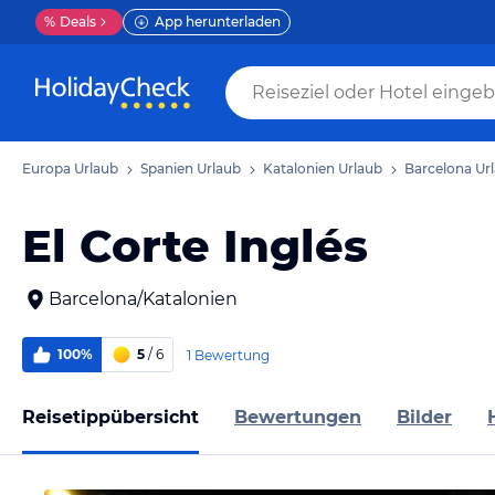
%
Deals
App herunterladen
Europa Urlaub
Spanien Urlaub
Katalonien Urlaub
Barcelona Ur
El Corte Inglés
Barcelona/Katalonien
100%
5
/ 6
1 Bewertung
Reisetippübersicht
Bewertungen
Bilder