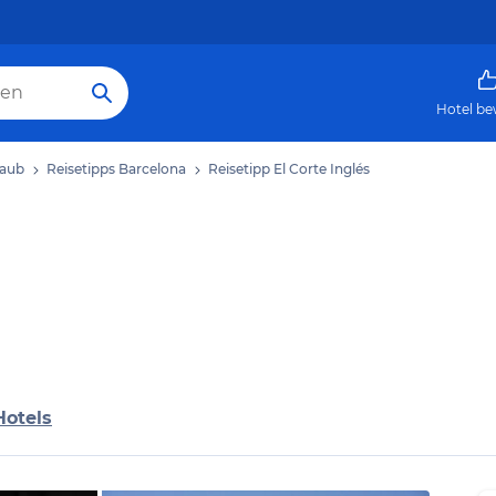
Hotel be
laub
Reisetipps Barcelona
Reisetipp El Corte Inglés
Hotels