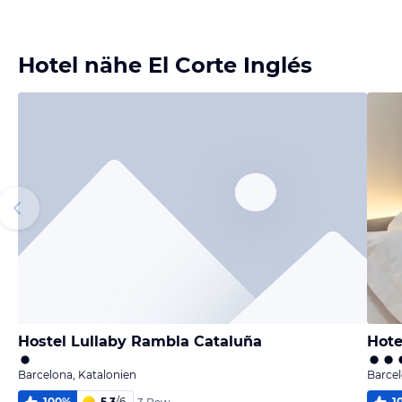
Bild melden
von Steffi
Hotel nähe El Corte Inglés
Hostel Lullaby Rambla Cataluña
Hote
Barcelona, Katalonien
Barcel
100
%
5,3
/
6
1