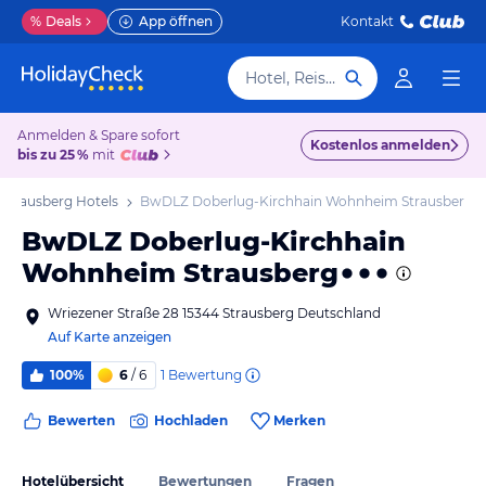
%
Deals
App öffnen
Kontakt
Hotel, Reiseziel
Anmelden & Spare sofort
Kostenlos anmelden
bis zu 25 %
mit
Strausberg Hotels
BwDLZ Doberlug-Kirchhain Wohnheim Strausberg
BwDLZ Doberlug-Kirchhain
Wohnheim Strausberg
Wriezener Straße 28 15344 Strausberg Deutschland
Auf Karte anzeigen
1
Bewertung
100%
6
/ 6
Bewerten
Hochladen
Merken
Hotelübersicht
Bewertungen
Fragen