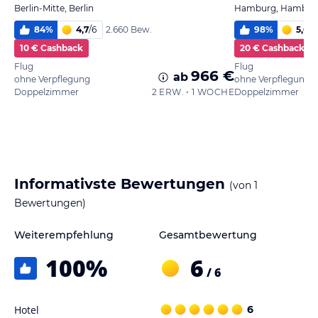
Berlin-Mitte, Berlin
Hamburg, Hambur
84
%
4,7
/
6
98
%
5,6
/
6
2.660 Bew.
10 € Cashback
20 € Cashback
Flug
Flug
966 €
ab
ohne Verpflegung
ohne Verpflegung
Doppelzimmer
2 ERW. • 1 WOCHE
Doppelzimmer
Informativste Bewertungen
(von
1
Bewertungen)
Weiterempfehlung
Gesamtbewertung
100
%
6
/ 6
Hotel
6