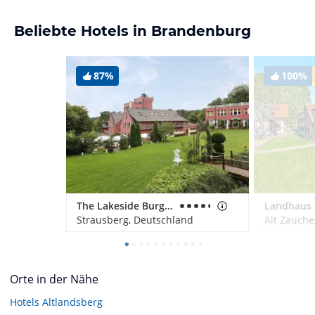
Beliebte Hotels in Brandenburg
87%
100%
The Lakeside Burghotel zu Strausberg
Landhaus 
Strausberg, Deutschland
Alt Zauche
Orte in der Nähe
Hotels
Altlandsberg