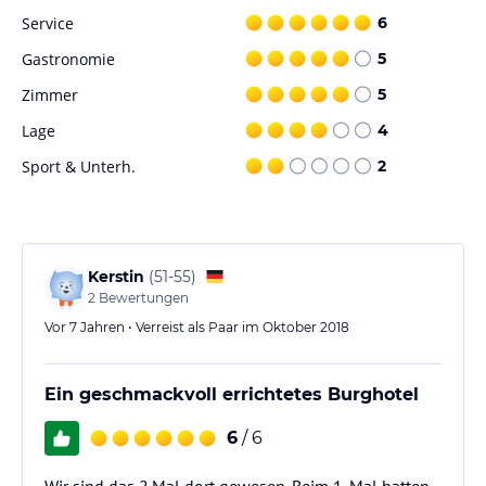
Service
6
Gastronomie
5
Zimmer
5
Lage
4
Sport & Unterh.
2
Kerstin
(
51-55
)
2
Bewertungen
Vor 7 Jahren • Verreist als Paar im Oktober 2018
Ein geschmackvoll errichtetes Burghotel
6
/ 6
Wir sind das 2.Mal dort gewesen. Beim 1. Mal hatten