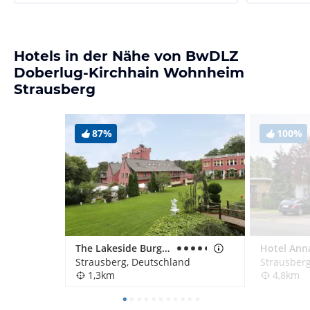
Hotels in der Nähe von BwDLZ
Doberlug-Kirchhain Wohnheim
Strausberg
87%
100%
The Lakeside Burghotel zu Strausberg
Hotel Ann
Strausberg, Deutschland
Strausber
1,3km
4,8km