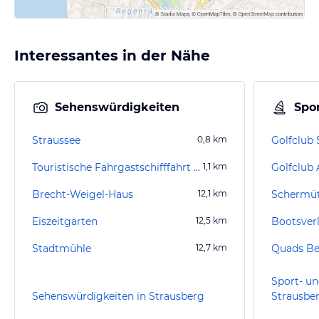
Interessantes in der Nähe
Sehenswürdigkeiten
Spor
Straussee
0,8
km
Touristische Fahrgastschifffahrt – Rinast
1,1
km
Brecht-Weigel-Haus
12,1
km
Schermüt
Eiszeitgarten
12,5
km
Stadtmühle
12,7
km
Sport- un
Sehenswürdigkeiten in Strausberg
Strausbe