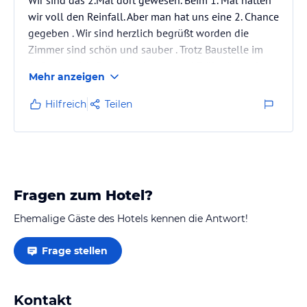
wir voll den Reinfall. Aber man hat uns eine 2. Chance
gegeben . Wir sind herzlich begrüßt worden die
Zimmer sind schön und sauber . Trotz Baustelle im
Außenbereich. Das Abendessen und Frühstück sehr
Mehr anzeigen
liebevoll zubereitet. Wir hatten auch das Bad der
Sinne als Paar sehr zu empfehlen.
Hilfreich
Teilen
Fragen zum Hotel?
Ehemalige Gäste des Hotels kennen die Antwort!
Frage stellen
Kontakt