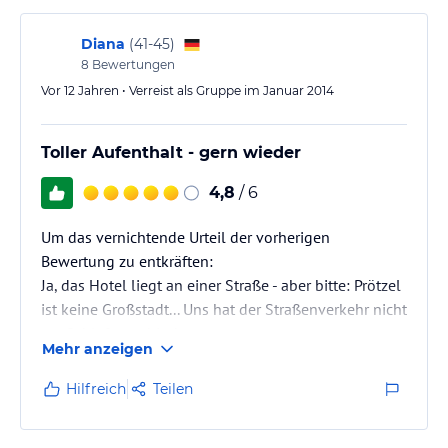
Zuvorkommender Service. Ob man ein Taxi brauch
oder Informationen über die Umgebung. Das
Diana
(
41-45
)
Personal
8
Bewertungen
hilft gerne weiter.
Vor 12 Jahren • Verreist als Gruppe im Januar 2014
Toller Aufenthalt - gern wieder
4,8
/ 6
Um das vernichtende Urteil der vorherigen
Bewertung zu entkräften:
Ja, das Hotel liegt an einer Straße - aber bitte: Prötzel
ist keine Großstadt... Uns hat der Straßenverkehr nicht
am Schlafen gehindert.
Mehr anzeigen
Einen stinkenden Stall gleich in der Nähe haben wir
weder gesehen noch gerochen.
Hilfreich
Teilen
Hotel: Die Zimmer sind groß und freundlich-