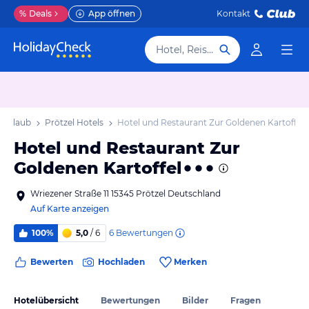
%
Deals
App öffnen
Kontakt
Hotel, Reiseziel
l Urlaub
Prötzel Hotels
Hotel und Restaurant Zur Goldenen Kartoffel
Hotel und Restaurant Zur
Goldenen Kartoffel
Wriezener Straße 11 15345 Prötzel Deutschland
Auf Karte anzeigen
6
Bewertungen
100%
5,0
/ 6
Bewerten
Hochladen
Merken
Hotelübersicht
Bewertungen
Bilder
Fragen