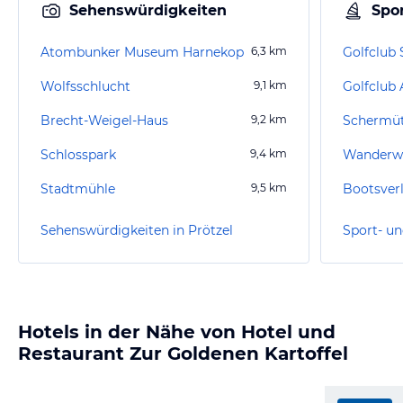
Sehenswürdigkeiten
Spor
Atombunker Museum Harnekop
6,3
km
Wolfsschlucht
9,1
km
Brecht-Weigel-Haus
9,2
km
Schermüt
Schlosspark
9,4
km
Stadtmühle
9,5
km
Sehenswürdigkeiten in Prötzel
Sport- un
Hotels in der Nähe von Hotel und
Restaurant Zur Goldenen Kartoffel