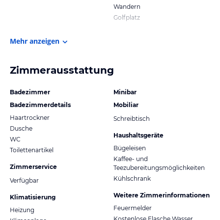
Wandern
Golfplatz
Mehr anzeigen
Zimmerausstattung
Badezimmer
Minibar
Badezimmerdetails
Mobiliar
Haartrockner
Schreibtisch
Dusche
Haushaltsgeräte
WC
Bügeleisen
Toilettenartikel
Kaffee- und
Zimmerservice
Teezubereitungsmöglichkeiten
Kühlschrank
Verfügbar
Weitere Zimmerinformationen
Klimatisierung
Feuermelder
Heizung
Kostenlose Flasche Wasser