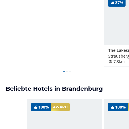
87%
Strausber
7,8km
Beliebte Hotels in Brandenburg
100%
100%
AWARD