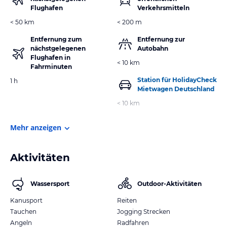
Flughafen
Verkehrsmitteln
< 50 km
< 200 m
Entfernung zum
Entfernung zur
nächstgelegenen
Autobahn
Flughafen in
< 10 km
Fahrminuten
Station für HolidayCheck
1 h
Mietwagen Deutschland
< 10 km
Mehr anzeigen
Aktivitäten
Wassersport
Outdoor-Aktivitäten
Kanusport
Reiten
Tauchen
Jogging Strecken
Angeln
Radfahren