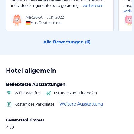
Sehr schönes kleines gepflegtes Hotel. Zimmer sind
Hübsc
individuell eingerichtet und geräumig.…
weiterlesen
ansp
weite
Max
26-30
•
Juni 2022
Aus Deutschland
Alle Bewertungen (
6
)
Hotel allgemein
Beliebteste Ausstattungen:
Wifi kostenfrei
1 Stunde zum Flughafen
Weitere Ausstattung
Kostenlose Parkplätze
Gesamtzahl Zimmer
< 50