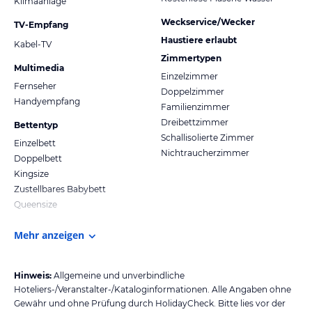
Klimaanlage
Weckservice/Wecker
TV-Empfang
Haustiere erlaubt
Kabel-TV
Zimmertypen
Multimedia
Einzelzimmer
Fernseher
Doppelzimmer
Handyempfang
Familienzimmer
Dreibettzimmer
Bettentyp
Schallisolierte Zimmer
Einzelbett
Nichtraucherzimmer
Doppelbett
Kingsize
Zustellbares Babybett
Queensize
Mehr anzeigen
Hinweis:
Allgemeine und unverbindliche
Hoteliers-/Veranstalter-/Kataloginformationen. Alle Angaben ohne
Gewähr und ohne Prüfung durch HolidayCheck. Bitte lies vor der