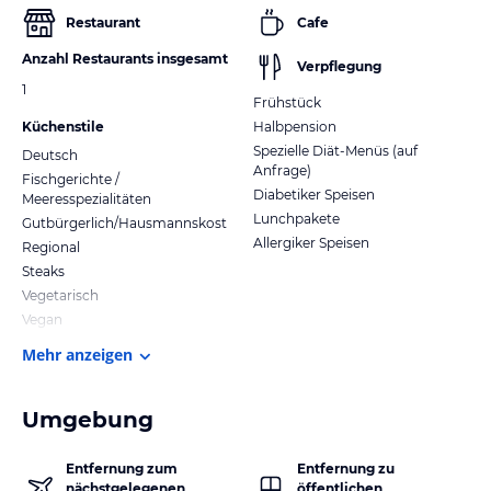
Restaurant
Cafe
Anzahl Restaurants insgesamt
Verpflegung
1
Frühstück
Küchenstile
Halbpension
Spezielle Diät-Menüs (auf
Deutsch
Anfrage)
Fischgerichte /
Diabetiker Speisen
Meeresspezialitäten
Lunchpakete
Gutbürgerlich/Hausmannskost
Allergiker Speisen
Regional
Steaks
Vegetarisch
Vegan
Mehr anzeigen
Umgebung
Entfernung zum
Entfernung zu
nächstgelegenen
öffentlichen