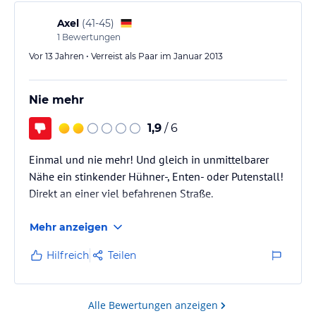
funktional eingerichtet. Zum Teil Doppelbett unten
und noch ein Doppelbett auf der Empore. Bad mit
Axel
(
41-45
)
Dusche und WC absolut ausreichend. Sehr sauber.
1
Bewertungen
Einziger negativer Punkt: die Zimmer…
Vor 13 Jahren • Verreist als Paar im Januar 2013
Nie mehr
1,9
/ 6
Einmal und nie mehr! Und gleich in unmittelbarer
Nähe ein stinkender Hühner-, Enten- oder Putenstall!
Direkt an einer viel befahrenen Straße.
Mehr anzeigen
Hilfreich
Teilen
Alle Bewertungen anzeigen