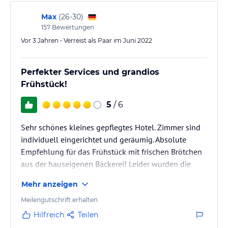
Unser gemütlich eingerichtetes Restaurant bietet ca. 60 Personen
Max
(
26-30
)
Platz. An kühlen Tagen und Abenden knistert in unserem Kamin
ein warmes Feuer und lädt zum Verweilen ein. An warmen Tagen
157
Bewertungen
bedienen wir Sie gern auf unserer Terrasse.
Vor 3 Jahren • Verreist als Paar im Juni 2022
Hinweis:
Allgemeine und unverbindliche
Hoteliers-/Veranstalter-/Kataloginformationen. Alle Angaben
Perfekter Services und grandios
ohne Gewähr und ohne Prüfung durch HolidayCheck. Bitte
Frühstück!
lies vor der Buchung die verbindlichen
Angebotsdetails
des
jeweiligen Veranstalters.
5
/ 6
Sehr schönes kleines gepflegtes Hotel. Zimmer sind
individuell eingerichtet und geräumig. Absolute
Empfehlung für das Frühstück mit frischen Brötchen
aus der hauseigenen Bäckerei! Leider wurden die
Zimemr im Sommer sehr warm.
Mehr anzeigen
Meilengutschrift erhalten
Hilfreich
Teilen