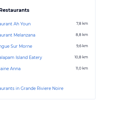
Restaurants
aurant Ah Youn
7,8
km
aurant Melanzana
8,8
km
ngue Sur Morne
9,6
km
lapam Island Eatery
10,8
km
ine Anna
11,0
km
aurants in Grande Riviere Noire