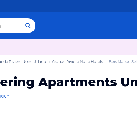
ande Riviere Noire Urlaub
Grande Riviere Noire Hotels
Bois Mapou Sel
ering Apartments Un
eigen