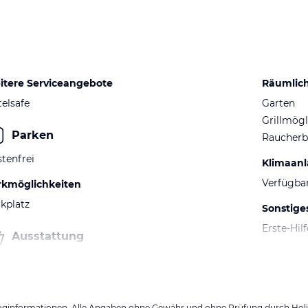
itere Serviceangebote
Räumlic
elsafe
Garten
Grillmögl
Parken
Raucherb
tenfrei
Klimaan
Verfügba
rkmöglichkeiten
kplatz
Sonstige
Erste-Hil
Ausstattung
loginformationen. Alle Angaben ohne Gewähr und ohne Prüfung durch Holid