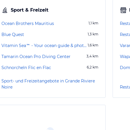
Sport & Freizeit
Ocean Brothers Mauritius
1,1
km
Rest
Blue Quest
1,3
km
Rest
Vitamin Sea™ - Your ocean guide & photographer in Mauritius
1,6
km
Vara
Tamarin Ocean Pro Diving Center
3,4
km
Wapa
Schnorcheln Flic en Flac
6,2
km
Doma
Sport- und Freizeitangebote in Grande Riviere
Noire
Rest