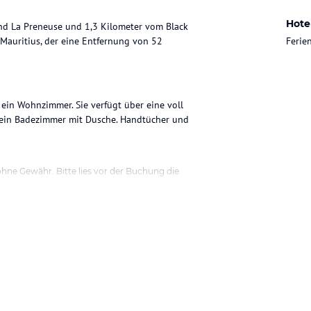
Hote
rand La Preneuse und 1,3 Kilometer vom Black
 Mauritius, der eine Entfernung von 52
Feri
ein Wohnzimmer. Sie verfügt über eine voll
 ein Badezimmer mit Dusche. Handtücher und
ohne Gewähr. Bitte lies vor der Buchung die