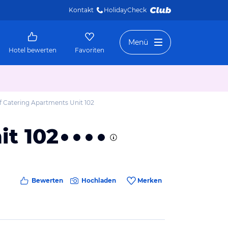
Kontakt
HolidayCheck 
Menü
Hotel bewerten
Favoriten
f Catering Apartments Unit 102
it 102
Bewerten
Hochladen
Merken