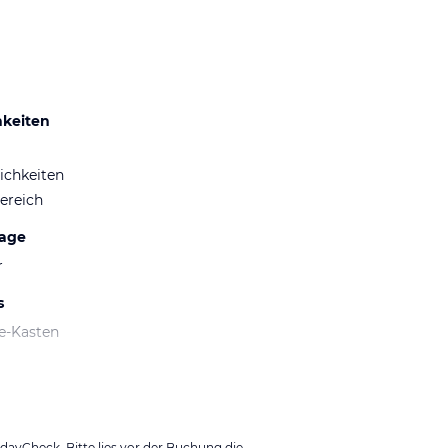
hkeiten
ichkeiten
ereich
lage
r
s
fe-Kasten
ayCheck. Bitte lies vor der Buchung die