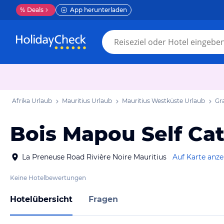
%
Deals
App herunterladen
Afrika Urlaub
Mauritius Urlaub
Mauritius Westküste Urlaub
Gr
Bois Mapou Self Cat
La Preneuse Road Rivière Noire Mauritius
Auf Karte anz
Keine Hotelbewertungen
Hotelübersicht
Fragen