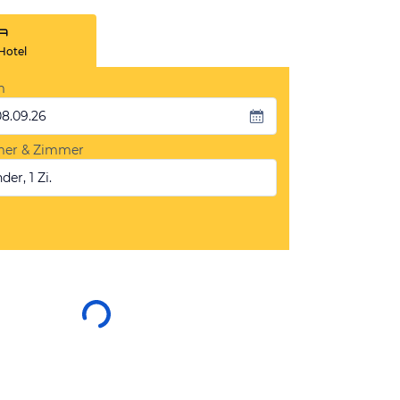
Hotel
m
08.09.26
mer & Zimmer
der, 1 Zi.