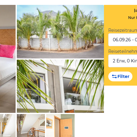
Nur 
Reisezeitrau
06.09.26 - 
Reiseteilneh
2 Erw, 0 Kin
von Booking.com
Filter
von Booking.com