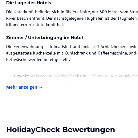
Die Lage des Hotels
Die Unterkunft befindet sich in Rivière Noire, nur 600 Meter vom St
River Beach entfernt. Der nächstgelegene Flughafen ist der Flughafen
Kilometern zur Unterkunft hat.
Zimmer / Unterbringung im Hotel
Die Ferienwohnung ist klimatisiert und umfasst 1 Schlafzimmer sowie 
ausgestattete Küchenzeile mit Kühlschrank und Kaffeemaschine, und
Bettwäsche werden bereitgestellt.
Hinweis:
Verfasst von HolidayCheck mit Hilfe von KI. Alle Angaben 
verbindlichen
Angebotsdetails
des jeweiligen Veranstalters.
Mehr anzeigen
HolidayCheck Bewertungen