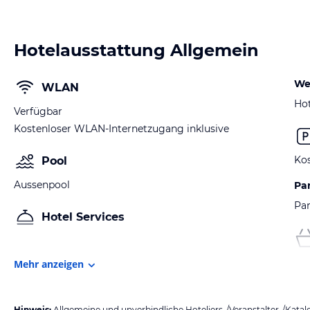
Hotelausstattung Allgemein
We
WLAN
Hot
Verfügbar
Kostenloser WLAN-Internetzugang inklusive
Kos
Pool
Aussenpool
Pa
Par
Hotel Services
Mehr anzeigen
Hinweis:
Allgemeine und unverbindliche Hoteliers-/Veranstalter-/Kata