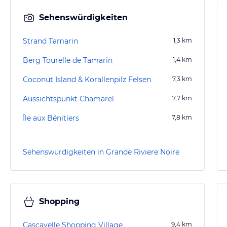
Sehenswürdigkeiten
Strand Tamarin
1,3
km
Berg Tourelle de Tamarin
1,4
km
Coconut Island & Korallenpilz Felsen
7,3
km
Aussichtspunkt Chamarel
7,7
km
Île aux Bénitiers
7,8
km
Sehenswürdigkeiten in Grande Riviere Noire
Shopping
Cascavelle Shopping Village
9,4
km