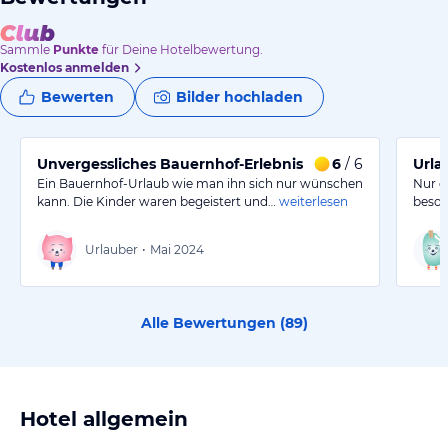
Sammle
Punkte
für Deine Hotelbewertung.
Kostenlos anmelden
Bewerten
Bilder hochladen
Unvergessliches Bauernhof-Erlebnis
6
/ 6
Urla
Ein Bauernhof-Urlaub wie man ihn sich nur wünschen
Nur g
kann. Die Kinder waren begeistert und…
weiterlesen
beson
Urlauber
•
Mai 2024
Alle Bewertungen (
89
)
Hotel allgemein