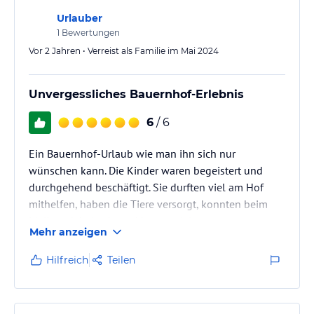
Urlauber
1
Bewertungen
Vor 2 Jahren • Verreist als Familie im Mai 2024
Unvergessliches Bauernhof-Erlebnis
6
/ 6
Ein Bauernhof-Urlaub wie man ihn sich nur
wünschen kann. Die Kinder waren begeistert und
durchgehend beschäftigt. Sie durften viel am Hof
mithelfen, haben die Tiere versorgt, konnten beim
Melken dabei sein und hatten viele
Mehr anzeigen
Spielmöglichkeiten direkt am Hof. Der Hof sowie die
Apartments sind sehr sauber und gepflegt und alles
Hilfreich
Teilen
ist hochwertig ausgestattet. Die Gastgeber sind sehr
herzlich und präsent, wir haben uns pudelwohl
gefühlt. Wir hatten eine tolle Woche und haben