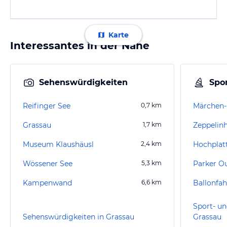
Karte
Interessantes in der Nähe
Sehenswürdigkeiten
Spor
Reifinger See
0,7
km
Grassau
1,7
km
Zeppelin
Museum Klaushäusl
2,4
km
Hochplat
Wössener See
5,3
km
Parker 
Kampenwand
6,6
km
Ballonfa
Sport- un
Sehenswürdigkeiten in Grassau
Grassau