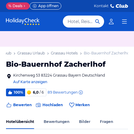
%
Deals
App öffnen
Kontakt
Hotel, Reiseziel
Urlaub
Grassau Urlaub
Grassau Hotels
Bio-Bauernhof Zacherlhof
Bio-Bauernhof Zacherlhof
Kirchenweg 53 83224 Grassau Bayern Deutschland
Auf Karte anzeigen
89
Bewertungen
100%
6,0
/ 6
Bewerten
Hochladen
Merken
Hotelübersicht
Bewertungen
Bilder
Fragen