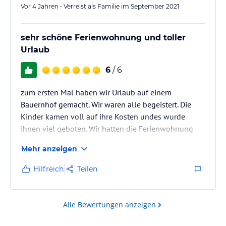
Vor 4 Jahren • Verreist als Familie im September 2021
sehr schöne Ferienwohnung und toller
Urlaub
6
/ 6
zum ersten Mal haben wir Urlaub auf einem
Bauernhof gemacht. Wir waren alle begeistert. Die
Kinder kamen voll auf ihre Kosten undes wurde
ihnen viel geboten. Wir hatten die Ferienwohnung
"Stephanie" gebucht und werden diese in Zukunft
Mehr anzeigen
immer nehmen. DIe Wohnung war neu, super toll und
neuwertig ausgestattet und schön leise. Der Ausblick
Hilfreich
Teilen
vom Balkon war gigantisch.
Nicht zuletzt durch die tolle Betreuung durch
Stephanie werden wir die Wohnung nächstes Jahr
Alle Bewertungen anzeigen
wieder buchen.