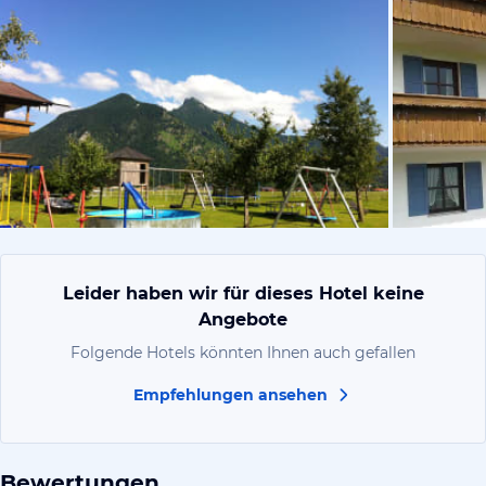
von Ralf, Ju
Leider haben wir für dieses Hotel keine
Angebote
Folgende Hotels könnten Ihnen auch gefallen
Empfehlungen ansehen
Bewertungen