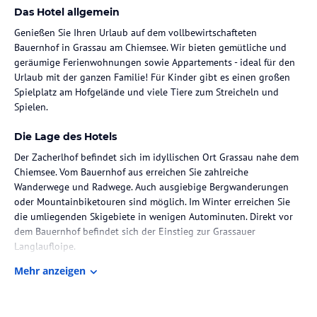
Das Hotel allgemein
Genießen Sie Ihren Urlaub auf dem vollbewirtschafteten
Bauernhof in Grassau am Chiemsee. Wir bieten gemütliche und
geräumige Ferienwohnungen sowie Appartements - ideal für den
Urlaub mit der ganzen Familie! Für Kinder gibt es einen großen
Spielplatz am Hofgelände und viele Tiere zum Streicheln und
Spielen.
Die Lage des Hotels
Der Zacherlhof befindet sich im idyllischen Ort Grassau nahe dem
Chiemsee. Vom Bauernhof aus erreichen Sie zahlreiche
Wanderwege und Radwege. Auch ausgiebige Bergwanderungen
oder Mountainbiketouren sind möglich. Im Winter erreichen Sie
die umliegenden Skigebiete in wenigen Autominuten. Direkt vor
dem Bauernhof befindet sich der Einstieg zur Grassauer
Langlaufloipe.
Mehr anzeigen
Zimmer / Unterbringung im Hotel
Auf dem Zacherlhof finden Sie moderne und gemütliche
Ferienwohnungen sowie Appartements vor. Die Appartements sind