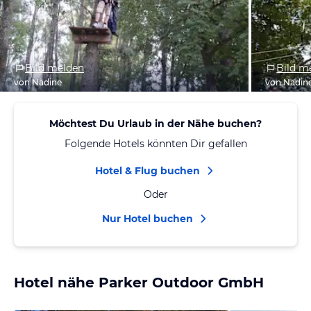
Bild melden
Bild m
von Nadine
von Nadin
Möchtest Du Urlaub in der Nähe buchen?
Folgende Hotels könnten Dir gefallen
Hotel & Flug buchen
Oder
Nur Hotel buchen
Hotel nähe Parker Outdoor GmbH