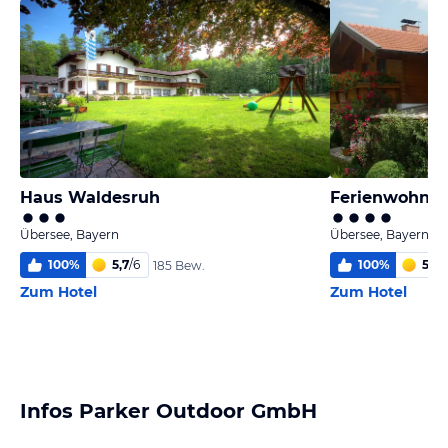
Haus Waldesruh
Ferienwohnun
Übersee, Bayern
Übersee, Bayern
100
%
5,7
/
6
100
%
5,7
/
185 Bew.
Zum Hotel
Zum Hotel
Infos Parker Outdoor GmbH