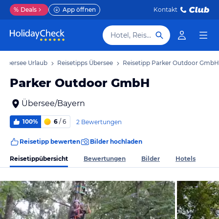
%
Deals
App öffnen
Kontakt
Hotel, Reiseziel
Übersee Urlaub
Reisetipps Übersee
Reisetipp Parker Outdoor GmbH
Parker Outdoor GmbH
Übersee/Bayern
100%
6
/ 6
2 Bewertungen
Reisetipp bewerten
Bilder hochladen
Reisetippübersicht
Bewertungen
Bilder
Hotels