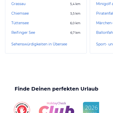
Grassau
Minigolf
5,4
km
Chiemsee
Piratenf
5,5
km
Tüttensee
6,0
km
Reifinger See
6,7
km
Sehenswürdigkeiten in Übersee
Finde Deinen perfekten Urlaub