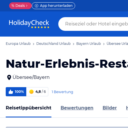
%
Deals
App herunterladen
Europa Urlaub
Deutschland Urlaub
Bayern Urlaub
Übersee Url
Natur-Erlebnis-Rest
Übersee/Bayern
100%
4,8
/ 6
1 Bewertung
Reisetippübersicht
Bewertungen
Bilder