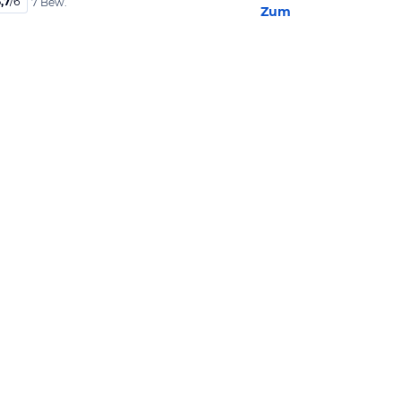
,7
/
6
7 Bew.
Zum Hotel