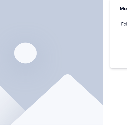
Mö
Fo