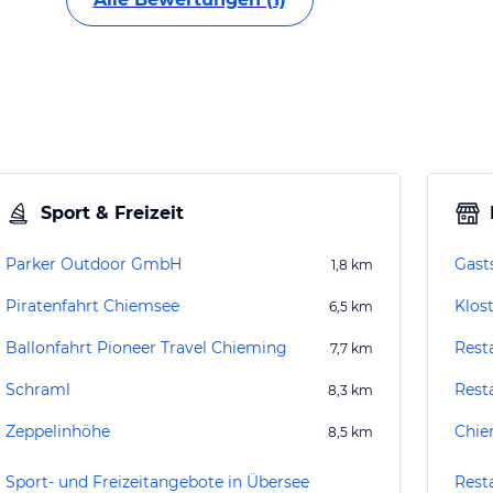
Sport & Freizeit
Parker Outdoor GmbH
Gast
1,8
km
Piratenfahrt Chiemsee
Klos
6,5
km
Ballonfahrt Pioneer Travel Chieming
Resta
7,7
km
Schraml
Rest
8,3
km
Zeppelinhöhe
Chie
8,5
km
Sport- und Freizeitangebote in Übersee
Rest