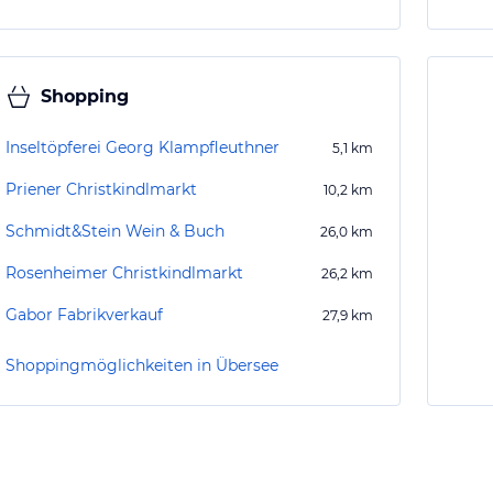
Shopping
Inseltöpferei Georg Klampfleuthner
5,1
km
Priener Christkindlmarkt
10,2
km
Schmidt&Stein Wein & Buch
26,0
km
Rosenheimer Christkindlmarkt
26,2
km
Gabor Fabrikverkauf
27,9
km
Shoppingmöglichkeiten in Übersee