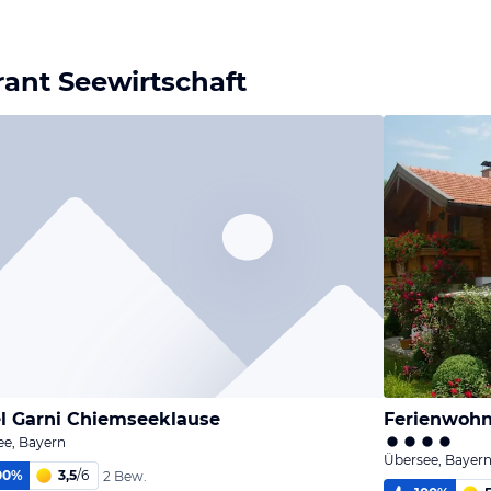
rant Seewirtschaft
l Garni Chiemseeklause
Ferienwoh
ee, Bayern
Übersee, Bayer
00
%
3,5
/
6
2 Bew.