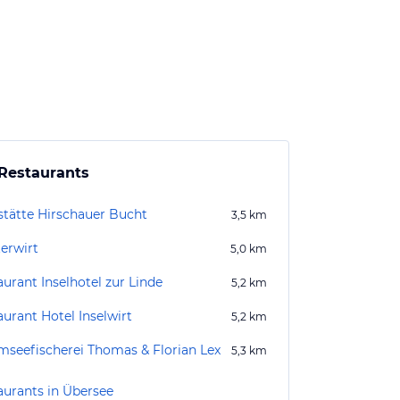
Restaurants
stätte Hirschauer Bucht
3,5
km
terwirt
5,0
km
urant Inselhotel zur Linde
5,2
km
aurant Hotel Inselwirt
5,2
km
mseefischerei Thomas & Florian Lex
5,3
km
aurants in Übersee