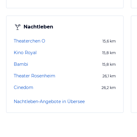
Nachtleben
Theaterchen O
15,6
km
Kino Royal
15,8
km
Bambi
15,8
km
Theater Rosenheim
26,1
km
Cinedom
26,2
km
Nachtleben-Angebote in Übersee