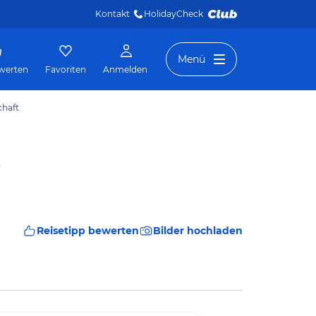
Kontakt
HolidayCheck 
Menü
werten
Favoriten
Anmelden
chaft
t
Reisetipp bewerten
Bilder hochladen