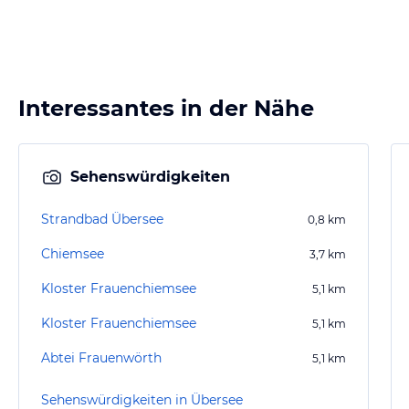
Interessantes in der Nähe
Sehenswürdigkeiten
Strandbad Übersee
0,8
km
Chiemsee
3,7
km
Kloster Frauenchiemsee
5,1
km
Kloster Frauenchiemsee
5,1
km
Abtei Frauenwörth
5,1
km
Sehenswürdigkeiten in Übersee