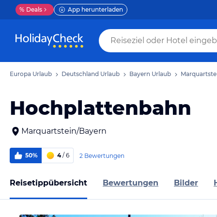
%
Deals
App herunterladen
Europa Urlaub
Deutschland Urlaub
Bayern Urlaub
Marquartste
Hochplattenbahn
Marquartstein/Bayern
50%
4
/ 6
2 Bewertungen
Reisetippübersicht
Bewertungen
Bilder