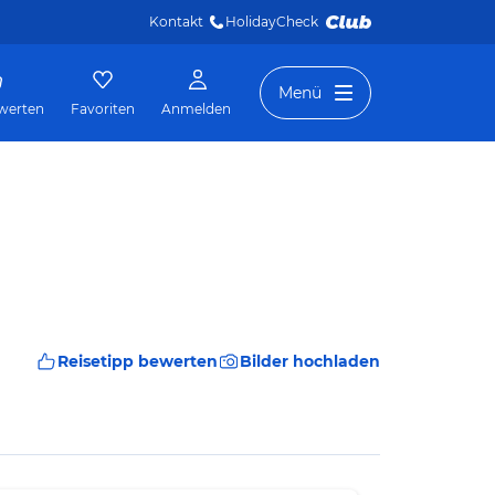
Kontakt
HolidayCheck 
Menü
werten
Favoriten
Anmelden
Reisetipp bewerten
Bilder hochladen