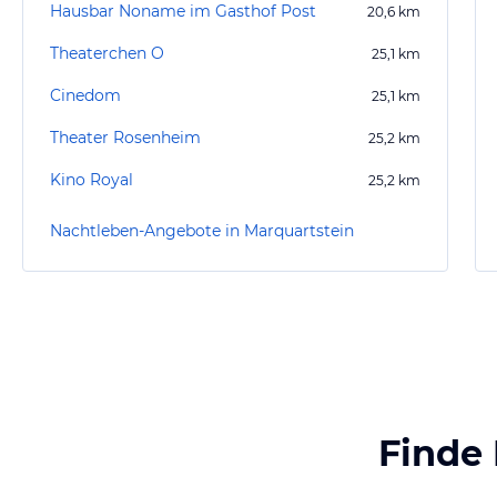
Hausbar Noname im Gasthof Post
20,6
km
Theaterchen O
25,1
km
Cinedom
25,1
km
Theater Rosenheim
25,2
km
Kino Royal
25,2
km
Nachtleben-Angebote in Marquartstein
Finde