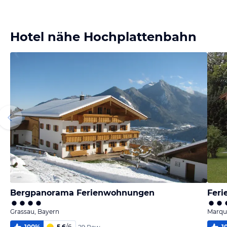
melden
melden
melden
melden
von Jens &
von Jens &
von Jens &
von Jens &
Mandy
Mandy
Mandy
Mandy
Hotel nähe Hochplattenbahn
Bergpanorama Ferienwohnungen
Fer
Grassau, Bayern
Marqua
100
%
5,6
/
6
1