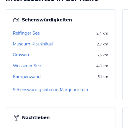
Sehenswürdigkeiten
Reifinger See
2,4
km
Museum Klaushäusl
2,7
km
Grassau
3,5
km
Wössener See
4,8
km
Kampenwand
5,1
km
Sehenswürdigkeiten in Marquartstein
Nachtleben