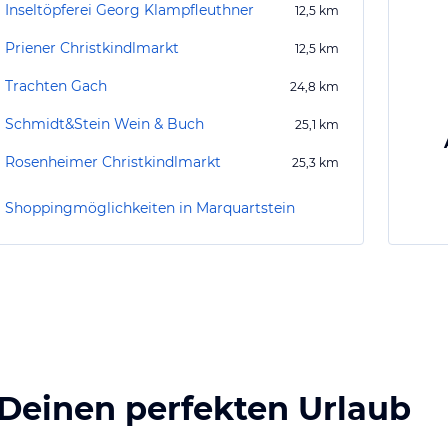
Inseltöpferei Georg Klampfleuthner
12,5
km
Priener Christkindlmarkt
12,5
km
Trachten Gach
24,8
km
Schmidt&Stein Wein & Buch
25,1
km
Rosenheimer Christkindlmarkt
25,3
km
Shoppingmöglichkeiten in Marquartstein
 Deinen perfekten Urlaub