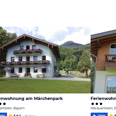
ienwohnung am Märchenpark
Ferienwohn
rtstein, Bayern
Marquartstein, 
00
%
5,6
/
6
100
%
5