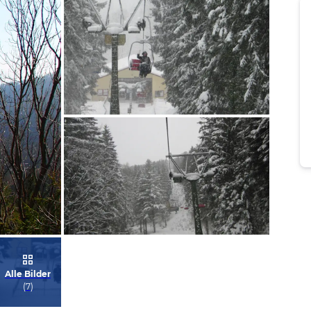
Bild melden
von Jens & Mandy
Bild melden
Alle Bilder
von Jens & Mandy
(
7
)