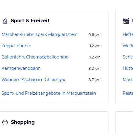
Sport & Freizeit
Märchen-Erlebnispark Marquartstein
Heft
0,6
km
Zeppelinhöhe
Weßn
1,2
km
Ballonfahrt Chiemseeballooning
Sche
7,2
km
Kampenwandbahn
Hütt
8,2
km
Wandern Aschau im Chiemgau
Mösl
8,7
km
Sport- und Freizeitangebote in Marquartstein
Rest
Shopping