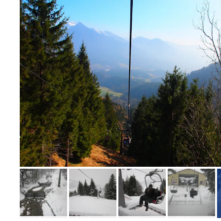
Bild melden
von Sabine
Bild
Bild
Bild
Bild