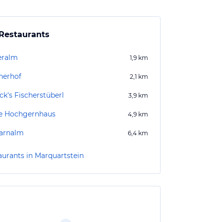
Restaurants
eralm
1,9
km
erhof
2,1
km
ck's Fischerstüberl
3,9
km
e Hochgernhaus
4,9
km
arnalm
6,4
km
aurants in Marquartstein