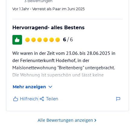
3
Bewertungen
Vor 1 Jahr • Verreist als Paar im Juni 2025
Hervorragend- alles Bestens
6
/ 6
Wir waren in der Zeit vom 23.06. bis 28.06.2025 in
der Ferienunterkunft Hoderhof, in der
Maisionettewohnung "Breitenberg" untergebracht.
Die Wohnung ist superschön und lässt keine
Wünsche offen.
Mehr anzeigen
Frau Stettner ist sehr zuvorkommend, freundlich für
alle Fragen offen.
Hilfreich
Teilen
Wir kommen gerne wieder und werden die
Unterkunft gerne weiter empfehlen.
Familie Hanschur aus Dresden
Alle Bewertungen anzeigen