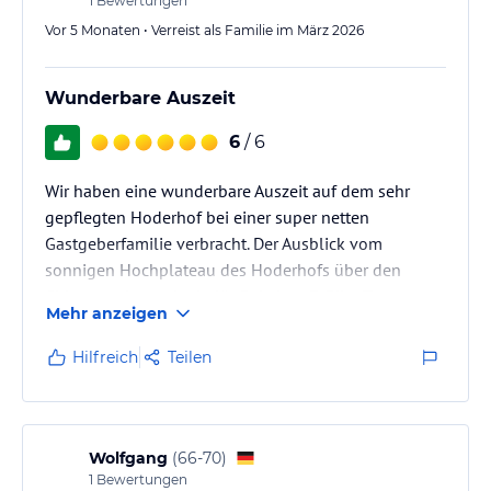
1
Bewertungen
Vor 5 Monaten • Verreist als Familie im März 2026
Wunderbare Auszeit
6
/ 6
Wir haben eine wunderbare Auszeit auf dem sehr
gepflegten Hoderhof bei einer super netten
Gastgeberfamilie verbracht. Der Ausblick vom
sonnigen Hochplateau des Hoderhofs über den
Chiemgau ist spektakulär. Bei einer E-Bike-Tour um
Mehr anzeigen
den Chiemsee sowie einen Ausflug auf die Herren-
und Fraueninsel haben wir uns gut erholt. Herzlichen
Hilfreich
Teilen
Dank! Wir kommen wieder!
Wolfgang
(
66-70
)
1
Bewertungen