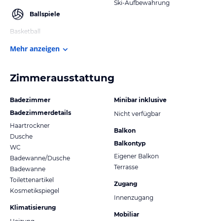
Ski-Aufbewahrung
Ballspiele
Basketball
Mehr anzeigen
Zimmerausstattung
Badezimmer
Minibar inklusive
Badezimmerdetails
Nicht verfügbar
Haartrockner
Balkon
Dusche
Balkontyp
WC
Eigener Balkon
Badewanne/Dusche
Terrasse
Badewanne
Toilettenartikel
Zugang
Kosmetikspiegel
Innenzugang
Klimatisierung
Mobiliar