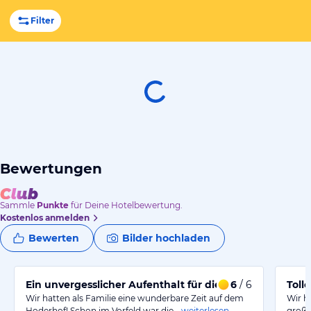
Filter
Bewertungen
Sammle
Punkte
für Deine Hotelbewertung.
Kostenlos anmelden
Bewerten
Bilder hochladen
Ein unvergesslicher Aufenthalt für die ganze Familie
6
/ 6
Toll
Wir hatten als Familie eine wunderbare Zeit auf dem
Wir h
Hoderhof! Schon im Vorfeld war die…
weiterlesen
großz