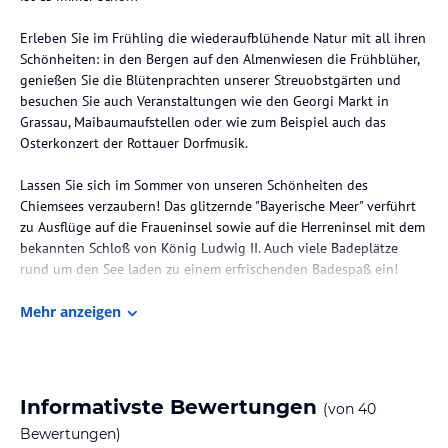
Erleben Sie im Frühling die wiederaufblühende Natur mit all ihren
Schönheiten: in den Bergen auf den Almenwiesen die Frühblüher,
genießen Sie die Blütenprachten unserer Streuobstgärten und
besuchen Sie auch Veranstaltungen wie den Georgi Markt in
Grassau, Maibaumaufstellen oder wie zum Beispiel auch das
Osterkonzert der Rottauer Dorfmusik.
Lassen Sie sich im Sommer von unseren Schönheiten des
Chiemsees verzaubern! Das glitzernde "Bayerische Meer" verführt
zu Ausflüge auf die Fraueninsel sowie auf die Herreninsel mit dem
bekannten Schloß von König Ludwig II. Auch viele Badeplätze
rund um den See laden zu einem erfrischenden Badespaß ein!
Wir laden Sie herzlichst im Herbst zu wunderschönen
Mehr anzeigen
Wanderungen in den Bergen, in dem Moor oder in die Umgebung
ein. Der Hochgern, Kampenwand, Hochplatten und der Gederer
sind unsere Hausberge und direkt zu erreichen. Ernten Sie mit uns
nicht nur die Früchte des Gartens, sondern auch die bezaubernde
Informativste Bewertungen
(von
40
Wirkung eines goldenen Oktobers.
Bewertungen)