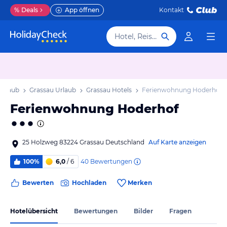
%
Deals
App öffnen
Kontakt
Hotel, Reiseziel
Urlaub
Grassau Urlaub
Grassau Hotels
Ferienwohnung Hoderhof
Ferienwohnung Hoderhof
25 Holzweg 83224 Grassau Deutschland
Auf Karte anzeigen
40
Bewertungen
100%
6,0
/ 6
Bewerten
Hochladen
Merken
Hotelübersicht
Bewertungen
Bilder
Fragen