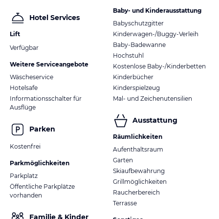
Baby- und Kinderausstattung
Hotel Services
Babyschutzgitter
Lift
Kinderwagen-/Buggy-Verleih
Baby-Badewanne
Verfügbar
Hochstuhl
Weitere Serviceangebote
Kostenlose Baby-/Kinderbetten
Wäscheservice
Kinderbücher
Hotelsafe
Kinderspielzeug
Informationsschalter für
Mal- und Zeichenutensilien
Ausflüge
Ausstattung
Parken
Räumlichkeiten
Kostenfrei
Aufenthaltsraum
Garten
Parkmöglichkeiten
Skiaufbewahrung
Parkplatz
Grillmöglichkeiten
Öffentliche Parkplätze
Raucherbereich
vorhanden
Terrasse
Familie & Kinder