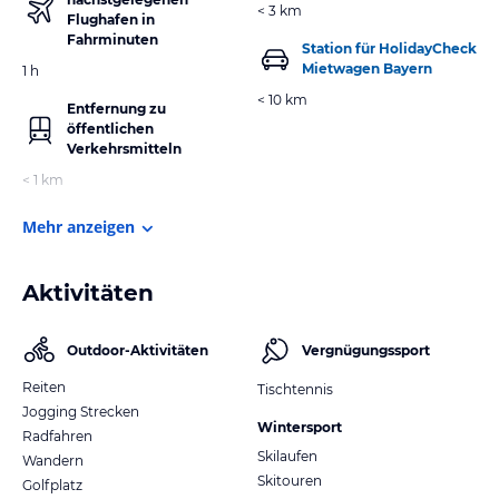
< 3 km
Flughafen in
Fahrminuten
Station für HolidayCheck
Mietwagen Bayern
1 h
< 10 km
Entfernung zu
öffentlichen
Verkehrsmitteln
< 1 km
Mehr anzeigen
Aktivitäten
Outdoor-Aktivitäten
Vergnügungssport
Reiten
Tischtennis
Jogging Strecken
Wintersport
Radfahren
Skilaufen
Wandern
Skitouren
Golfplatz