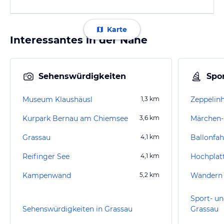
Karte
Interessantes in der Nähe
Sehenswürdigkeiten
Spor
Museum Klaushäusl
1,3
km
Zeppelin
Kurpark Bernau am Chiemsee
3,6
km
Grassau
4,1
km
Ballonfa
Reifinger See
4,1
km
Hochplat
Kampenwand
5,2
km
Wandern
Sport- un
Sehenswürdigkeiten in Grassau
Grassau