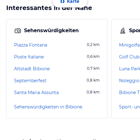
Karte
Interessantes in der Nähe
Sehenswürdigkeiten
Spor
Piazza Fontana
0,2
km
Poste Italiane
0,6
km
Golf Club
Altstadt Bibione
0,7
km
Luna Park
Septemberfest
0,8
km
Noleggio 
Santa Maria Assunta
0,8
km
Bibione 
Sehenswürdigkeiten in Bibione
Sport- un