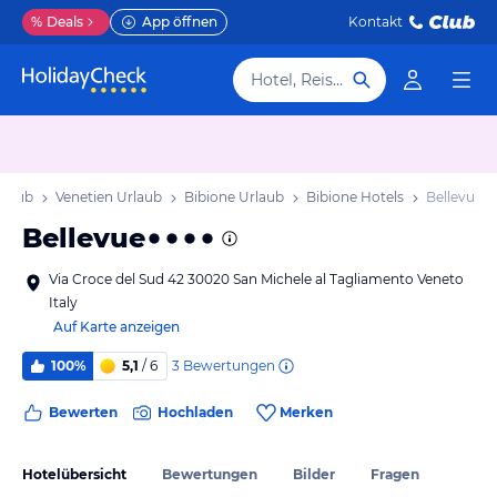
%
Deals
App öffnen
Kontakt
Hotel, Reiseziel
Urlaub
Venetien Urlaub
Bibione Urlaub
Bibione Hotels
Bellevue
Bellevue
Via Croce del Sud 42 30020 San Michele al Tagliamento Veneto
Italy
Auf Karte anzeigen
3
Bewertungen
100%
5,1
/ 6
Bewerten
Hochladen
Merken
Hotelübersicht
Bewertungen
Bilder
Fragen