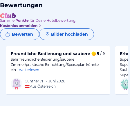
Bewertungen
Sammle
Punkte
für Deine Hotelbewertung.
Kostenlos anmelden
Bewerten
Bilder hochladen
Freundliche Bedienung und saubere Zimmer während 
5
/ 6
Erho
Sehr freundliche Bedienung/saubere
Super
Zimmer/praktische Einrichtung/Speiseplan könnte
Super
ein…
weiterlesen
Saube
Super
Günther
71+
•
Juni 2026
Aus Österreich