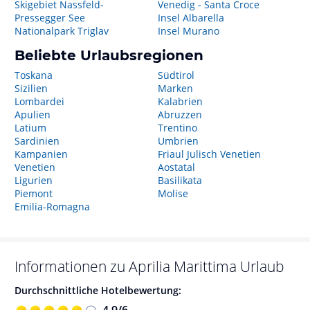
Skigebiet Nassfeld-
Venedig - Santa Croce
Pressegger See
Insel Albarella
Nationalpark Triglav
Insel Murano
Beliebte Urlaubsregionen
Toskana
Südtirol
Sizilien
Marken
Lombardei
Kalabrien
Apulien
Abruzzen
Latium
Trentino
Sardinien
Umbrien
Kampanien
Friaul Julisch Venetien
Venetien
Aostatal
Ligurien
Basilikata
Piemont
Molise
Emilia-Romagna
Informationen zu
Aprilia Marittima
Urlaub
Durchschnittliche Hotelbewertung:
4,9
/
6