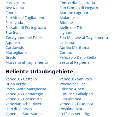
Portogruaro
Concordia Sagittaria
Bevazzana
San Giorgio di Nogaro
Caorle
Marano Lagunare
San Vito al Tagliamento
Malamocco
Pertegada
Bibione
Fossalta di Portogruaro
Aiello del Friuli
Eraclea
Lignano
Cervignano del Friuli
San Michele al Tagliamento
Aquileia
Latisana
Cordovado
Aprilia Marittima
Mortegliano
Carlino
Grado
Palazzolo Dello Stella
Morsano al Tagliamento
Sesto al Reghena
Beliebte Urlaubsgebiete
Venedig - Castello
Venedig - San Polo
Duna Verde
Wocheiner See
Porto Santa Margherita
Julische Alpen
Venedig - Cannaregio
Südliche Kalkalpen
Venedig - Dorsoduro
Lido Altanea
Venezianische Riviera
Venedig - Giudecca
Lido di Venezia
Rosolina Mare
Venedig - San Marco
Golf von Venedig