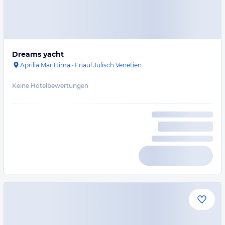
Dreams yacht
Aprilia Marittima
·
Friaul Julisch Venetien
Keine Hotelbewertungen