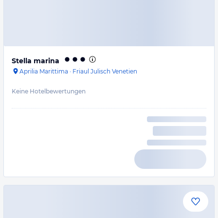
Stella marina
Aprilia Marittima
·
Friaul Julisch Venetien
Keine Hotelbewertungen