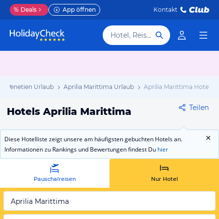
%
Deals
App öffnen
Kontakt
Hotel, Reiseziel
sch Venetien Urlaub
Aprilia Marittima Urlaub
Aprilia Marittima Hotels
Teilen
Hotels Aprilia Marittima
Diese Hotelliste zeigt unsere am häufigsten gebuchten Hotels an.
Informationen zu Rankings und Bewertungen findest Du
hier
Pauschalreisen
Nur Hotel
Aprilia Marittima