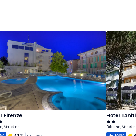
l Firenze
Hotel Tahit
e, Venetien
Bibione, Venetie
5
%
5,3
/
6
100
%