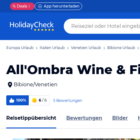
%
Deals
App herunterladen
Europa Urlaub
Italien Urlaub
Venetien Urlaub
Bibione Urlaub
All'Ombra Wine & F
Bibione/Venetien
100%
6
/ 6
5 Bewertungen
Reisetippübersicht
Bewertungen
Bilder