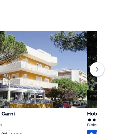
i Garni
Hotel Katja
n
Bibione, Venetien
6,0
/
6
86
%
5,2
/
6