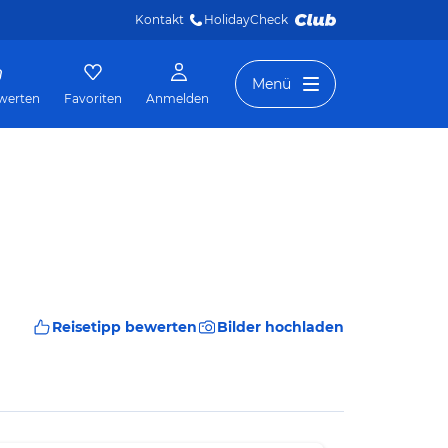
Kontakt
HolidayCheck 
Menü
werten
Favoriten
Anmelden
Reisetipp bewerten
Bilder hochladen