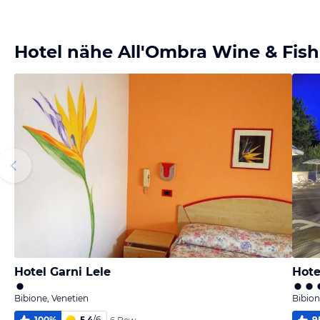
Hotel nähe All'Ombra Wine & Fish
Hotel Garni Lele
Hote
Bibione, Venetien
Bibion
100
%
5,4
/
6
9