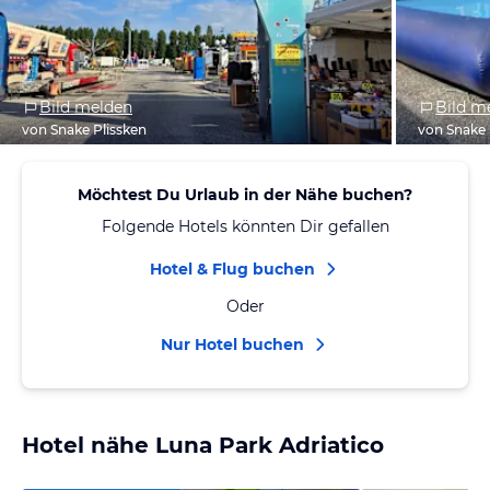
Bild melden
Bild m
von Snake Plissken
von Snake 
Möchtest Du Urlaub in der Nähe buchen?
Folgende Hotels könnten Dir gefallen
Hotel & Flug buchen
Oder
Nur Hotel buchen
Hotel nähe Luna Park Adriatico