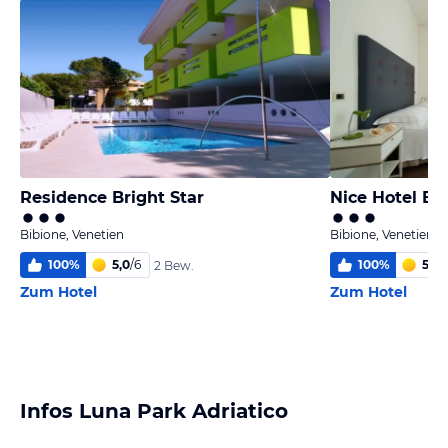
Residence Bright Star
Nice Hotel Bi
Bibione, Venetien
Bibione, Venetien
100
%
5,0
/
6
100
%
5,7
/
2 Bew.
Zum Hotel
Zum Hotel
Infos Luna Park Adriatico