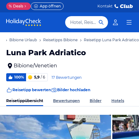
%
Deals
App öffnen
Kontakt
Hotel, Reiseziel
ub
Bibione Urlaub
Reisetipps Bibione
Reisetipp Luna Park Adriatico
Luna Park Adriatico
Bibione/Venetien
100%
5,9
/ 6
17 Bewertungen
Reisetipp bewerten
Bilder hochladen
Reisetippübersicht
Bewertungen
Bilder
Hotels