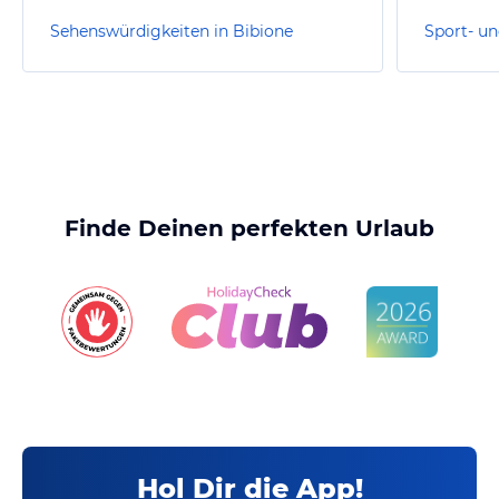
Sehenswürdigkeiten in Bibione
Sport- un
Finde Deinen perfekten Urlaub
Hol Dir die App!