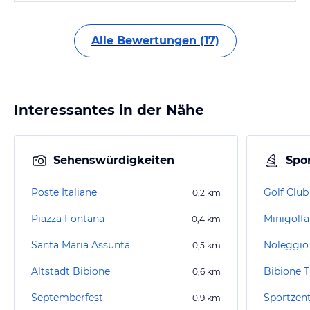
Alle Bewertungen (17)
Interessantes in der Nähe
Sehenswürdigkeiten
Spor
Poste Italiane
Golf Club
0,2
km
Piazza Fontana
0,4
km
Santa Maria Assunta
Noleggio 
0,5
km
Altstadt Bibione
Bibione 
0,6
km
Septemberfest
Sportzent
0,9
km