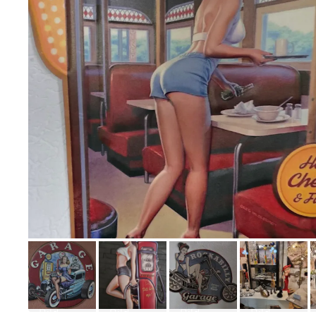
Bild melden
von Snake Plissken
Bild
Bild
Bild
Bild