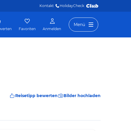
Kontakt
HolidayCheck 
Menü
werten
Favoriten
Anmelden
Reisetipp bewerten
Bilder hochladen