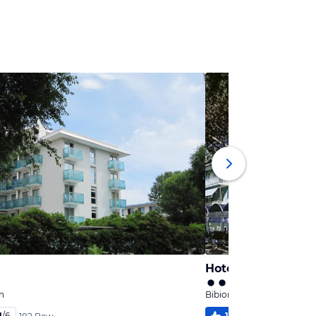
Hotel Tahiti Garni
n
Bibione, Venetien
1
/
6
100
%
6,0
/
6