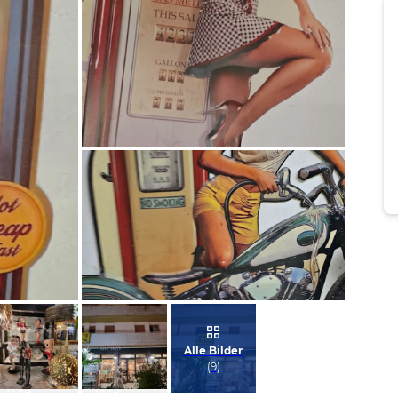
Bild melden
von Snake Plissken
Bild melden
von Snake Plissken
Alle Bilder
(
9
)
Bild
Bild