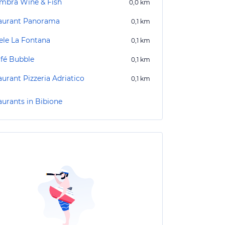
Ombra Wine & Fish
0,0
km
aurant Panorama
0,1
km
iele La Fontana
0,1
km
afé Bubble
0,1
km
urant Pizzeria Adriatico
0,1
km
aurants in Bibione