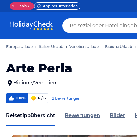
%
Deals
App herunterladen
Europa Urlaub
Italien Urlaub
Venetien Urlaub
Bibione Urlaub
Arte Perla
Bibione/Venetien
100%
6
/ 6
2 Bewertungen
Reisetippübersicht
Bewertungen
Bilder