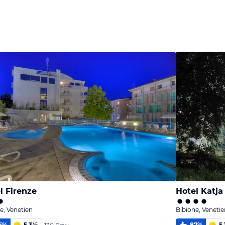
melden
melden
von Snake
von Snake
Plissken
Plissken
l Firenze
Hotel Katja
e, Venetien
Bibione, Venetie
5
%
5,3
/
6
87
%
5,