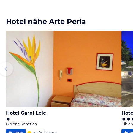
melden
melden
melden
melden
von Snake
von Snake
von Snake
von Snake
Plissken
Plissken
Plissken
Plissken
Hotel nähe Arte Perla
Hotel Garni Lele
Hote
Bibione, Venetien
Bibion
100
%
5,4
/
6
9