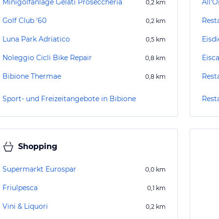
Minigolfanlage Gelati Proseccheria
All'
0,2
km
Golf Club '60
Rest
0,2
km
Luna Park Adriatico
Eisd
0,5
km
Noleggio Cicli Bike Repair
Eisc
0,8
km
Bibione Thermae
Resta
0,8
km
Sport- und Freizeitangebote in Bibione
Rest
Shopping
Supermarkt Eurospar
0,0
km
Friulpesca
0,1
km
Vini & Liquori
0,2
km