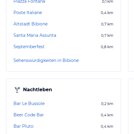
Piazza Fontana
0,1
km
Poste Italiane
0,4
km
Altstadt Bibione
0,7
km
Santa Maria Assunta
0,7
km
Septemberfest
0,8
km
Sehenswürdigkeiten in Bibione
Nachtleben
Bar Le Bussole
0,2
km
Beer Code Bar
0,4
km
Bar Pluto
0,4
km