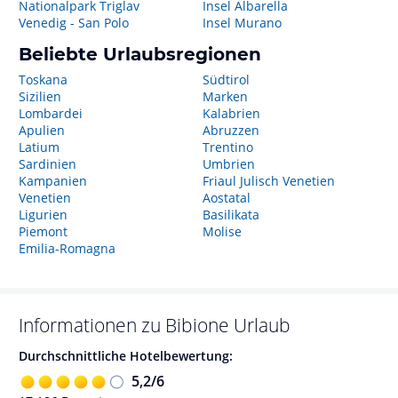
Nationalpark Triglav
Insel Albarella
Venedig - San Polo
Insel Murano
Beliebte Urlaubsregionen
Toskana
Südtirol
Sizilien
Marken
Lombardei
Kalabrien
Apulien
Abruzzen
Latium
Trentino
Sardinien
Umbrien
Kampanien
Friaul Julisch Venetien
Venetien
Aostatal
Ligurien
Basilikata
Piemont
Molise
Emilia-Romagna
Informationen zu
Bibione
Urlaub
Durchschnittliche Hotelbewertung:
5,2
/
6