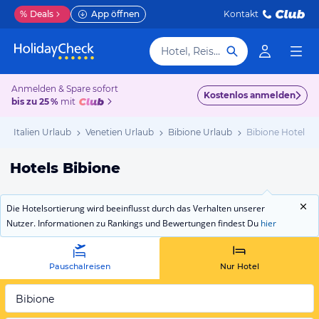
%
Deals
App öffnen
Kontakt
Hotel, Reiseziel
Anmelden & Spare sofort
Kostenlos anmelden
bis zu 25 %
mit
Italien Urlaub
Venetien Urlaub
Bibione Urlaub
Bibione Hotels
Hotels Bibione
Die Hotelsortierung wird beeinflusst durch das Verhalten unserer
Nutzer. Informationen zu Rankings und Bewertungen findest Du
hier
Pauschalreisen
Nur Hotel
Bibione