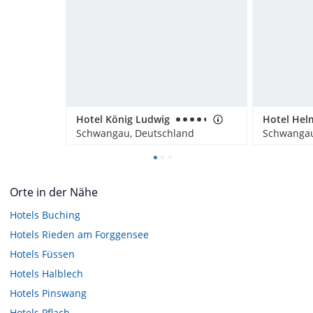
Hotel König Ludwig
Hotel Hel
Schwangau, Deutschland
Schwangau
Orte in der Nähe
Hotels
Buching
Hotels
Rieden am Forggensee
Hotels
Füssen
Hotels
Halblech
Hotels
Pinswang
Hotels
Pflach