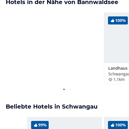
Hotels in der Nähe von Bannwaldsee
100%
Schwangau
1,1km
Beliebte Hotels in Schwangau
99%
100%