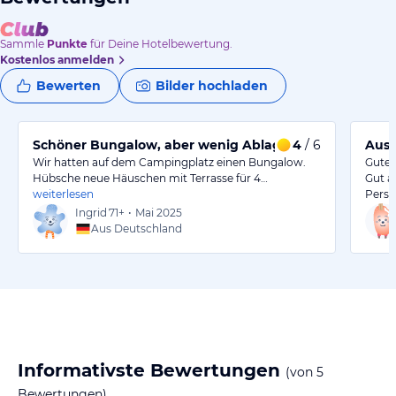
Sammle
Punkte
für Deine Hotelbewertung.
Kostenlos anmelden
Bewerten
Bilder hochladen
Schöner Bungalow, aber wenig Ablagefläche im Schla
4
/ 6
Ausz
Wir hatten auf dem Campingplatz einen Bungalow.
Gute 
Hübsche neue Häuschen mit Terrasse für 4…
Gut a
weiterlesen
Perso
Ingrid
71+
•
Mai 2025
Aus Deutschland
Informativste Bewertungen
(von
5
Bewertungen)