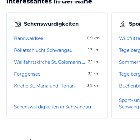
Interessantes in der Nähe
Sehenswürdigkeiten
Spor
Bannwaldsee
0,9
km
Wildfütt
Pöllatschlucht Schwangau
1,3
km
Tegelber
Wallfahrtskirche St. Colomann Schwangau
2,1
km
Forggensee
3,1
km
Tegelber
Kirche St. Maria und Florian
3,2
km
Buchenb
Sport- un
Sehenswürdigkeiten in Schwangau
Schwang