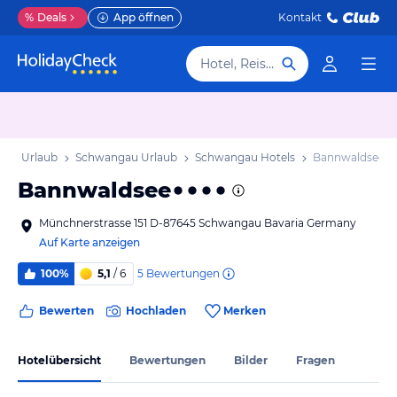
%
Deals
App öffnen
Kontakt
Hotel, Reiseziel
ern Urlaub
Schwangau Urlaub
Schwangau Hotels
Bannwaldsee
Bannwaldsee
Münchnerstrasse 151 D-87645 Schwangau Bavaria Germany
Auf Karte anzeigen
5
Bewertungen
100%
5,1
/ 6
Bewerten
Hochladen
Merken
Hotelübersicht
Bewertungen
Bilder
Fragen