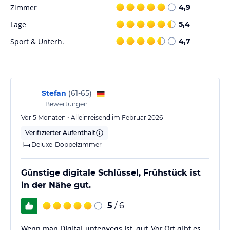
deutsch-mediterrane Küche, im Sommer auch auf der weitläufigen
Zimmer
4,9
Terrasse.
Lage
5,4
Sport und Unterhaltung
Sport & Unterh.
4,7
Das historische Treppenhaus im Altbau ob mit oder ohne Gepäck
ist für viele der sportliche Höhepunkt. Begleitet werden Sie von
Sentenzen aus Büchern des in Berlin lebenden Philosophen Prof.
Dr. Wilhelm Schmid. Er hat persönlich für Sie diese Sentenzen
ausgewählt. Das Hotel ist Ideal für Gäste, die auch auf ihren Reisen
Stefan
(
61-65
)
nicht auf das tägliche Joggen verzichten wollen oder einen
1
Bewertungen
entspannenden Spaziergang schätzen. Von der Kurzstrecke zum
Vor 5 Monaten • Alleinreisend im Februar 2026
Kanzleramt, zum Schloss Bellevue oder zum Potsdamer Platz bis
Verifizierter Aufenthalt
hin zum Halbmarathon entlang der Spree nach
Charlottenburggibt es für die Gäste der Luise vielfache
Deluxe-Doppelzimmer
Möglichkeiten.
Günstige digitale Schlüssel, Frühstück ist
Hinweis:
Allgemeine und unverbindliche
in der Nähe gut.
Hoteliers-/Veranstalter-/Kataloginformationen. Alle Angaben
ohne Gewähr und ohne Prüfung durch HolidayCheck. Bitte
5
/ 6
lies vor der Buchung die verbindlichen
Angebotsdetails
des
jeweiligen Veranstalters.
Wenn man Digital unterwegs ist, gut. Vor Ort gibt es