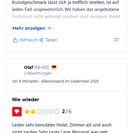
Kunstgeschmack lässt sich ja trefflich streiten, ist auf
jeden Fall ungewöhnlich. Wir haben das angebotene
Frühstück nicht getestet sondern sind morgens direkt
losgezogen und waren wirklich nur zum Schlafen
Mehr anzeigen
dort. Die Bahn fährt wirklich unmittelbar daneben,
aber wir waren müde genug, um wie die Murmeltiere
Hilfreich
Teilen
zu schlafen.
Olaf
(
56-60
)
2
Bewertungen
Vor 8 Monaten • Alleinreisend im Dezember 2025
Nie wieder
2
/ 6
Leider sehr benutztes Hotel. Zimmer alt und auch
nicht sauber. Sehr laute Lage. Personal war nett.