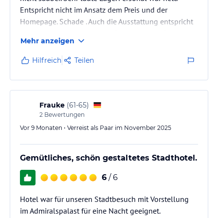
Entspricht nicht im Ansatz dem Preis und der
Homepage. Schade . Auch die Ausstattung entspricht
Max. einer Jugendherberge . Es gibt keinen Fahrstuhl
Mehr anzeigen
und das ist nicht schön wenn man mit Gepäck
unterwegs ist. Auch die Kunst liegt im Auge des
Hilfreich
Teilen
Betrachters sehr im Bereich Flohmarkt.
Frauke
(
61-65
)
2
Bewertungen
Vor 9 Monaten • Verreist als Paar im November 2025
Gemütliches, schön gestaltetes Stadthotel.
6
/ 6
Hotel war für unseren Stadtbesuch mit Vorstellung
im Admiralspalast für eine Nacht geeignet.