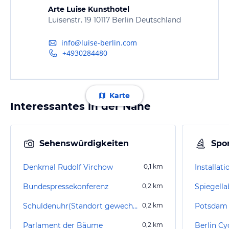
Arte Luise Kunsthotel
Luisenstr. 19 10117 Berlin Deutschland
info@luise-berlin.com
+4930284480
Karte
Interessantes in der Nähe
Sehenswürdigkeiten
Spor
Denkmal Rudolf Virchow
0,1
km
Bundespressekonferenz
0,2
km
Spiegella
Schuldenuhr(Standort gewechselt)
0,2
km
Potsdam 
Parlament der Bäume
0,2
km
Berlin Cy