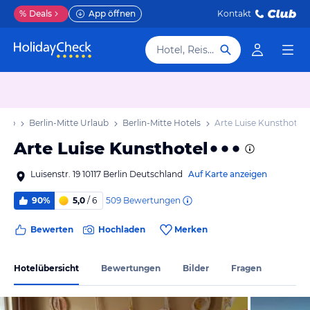
%
Deals
App öffnen
Kontakt
Hotel, Reiseziel
laub
Berlin-Mitte Urlaub
Berlin-Mitte Hotels
Arte Luise Kunsthotel
Arte Luise Kunsthotel
Luisenstr. 19 10117 Berlin Deutschland
Auf Karte anzeigen
509
Bewertungen
90%
5,0
/ 6
Bewerten
Hochladen
Merken
Hotelübersicht
Bewertungen
Bilder
Fragen