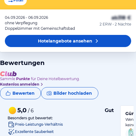
Filter
ab
318 €
04.09.2026 - 06.09.2026
ohne Verpflegung
2 ERW • 2 Nächte
Doppelzimmer mit Gemeinschaftsbad
Hotelangebote
ansehen
Bewertungen
Sammle
Punkte
für Deine Hotelbewertung.
Kostenlos anmelden
Bewerten
Bilder hochladen
5,0
Gut
/ 6
Güns
Besonders gut bewertet:
Wenn 
Preis-Leistungs-Verhältnis
keine
Exzellente Sauberkeit