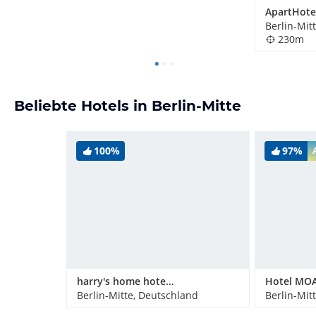
Berlin-Mit
230m
Beliebte Hotels in Berlin-Mitte
100%
97%
harry's home hotel & apartments
Hotel MOA
Berlin-Mitte, Deutschland
Berlin-Mit