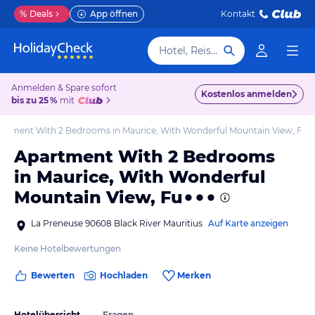
%
Deals
App öffnen
Kontakt
Hotel, Reiseziel
Anmelden & Spare sofort
Kostenlos anmelden
bis zu 25 %
mit
artment With 2 Bedrooms in Maurice, With Wonderful Mountain View, Fu
Apartment With 2 Bedrooms
in Maurice, With Wonderful
Mountain View, Fu
La Preneuse 90608 Black River Mauritius
Auf Karte anzeigen
Keine Hotelbewertungen
Bewerten
Hochladen
Merken
Hotelübersicht
Fragen