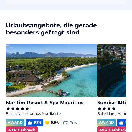
Urlaubsangebote, die gerade
besonders gefragt sind
Maritim Resort & Spa Mauritius
Sunrise Attit
Balaclava, Mauritius Nordküste
Belle Mare, Mauriti
AWARD
93
%
5,5
/
6
AWARD
97
871 Bew.
40 € Cashback
40 € Cashback