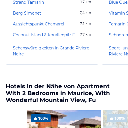
Strand Tamarin
1,7
km
Blue Que
Berg Simonet
7,4
km
Aussichtspunkt Chamarel
7,5
km
Coconut Island & Korallenpilz Felsen
7,7
km
Schnorche
Sehenswürdigkeiten in Grande Riviere
Sport- un
Noire
Riviere N
Hotels in der Nähe von Apartment
With 2 Bedrooms in Maurice, With
Wonderful Mountain View, Fu
100%
100%