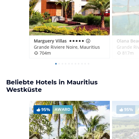
Marguery Villas
Grande Riviere Noire, Mauritius
Grande Riv
704m
817m
Beliebte Hotels in Mauritius
Westküste
95%
95%
AWARD