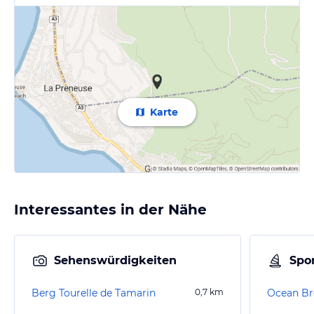
Karte
Interessantes in der Nähe
Sehenswürdigkeiten
Spor
Berg Tourelle de Tamarin
0,7
km
Ocean Br