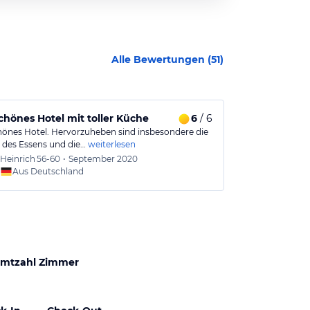
Alle Bewertungen (
51
)
chönes Hotel mit toller Küche
6
/ 6
Sehr schöne
hönes Hotel. Hervorzuheben sind insbesondere die
Geschmackvoll 
t des Essens und die…
weiterlesen
professionelle
Heinrich
56-60
•
September 2020
Nadja
Aus Deutschland
Aus
mtzahl Zimmer