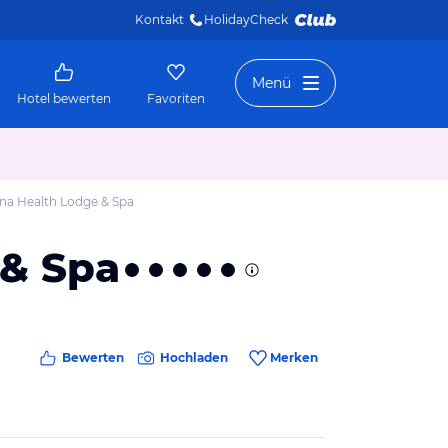
Kontakt
HolidayCheck 
Menü
Hotel bewerten
Favoriten
na Health Lodge & Spa
 & Spa
Bewerten
Hochladen
Merken