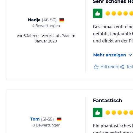
Sehr schönes Ho
Nadja
(
46-50
)
4
Bewertungen
Geschmackvoll einge
gefühlt. Unglaublic
Vor 6 Jahren • Verreist als Paar im
und direkt an der Pi
Januar 2020
Mehr anzeigen
Hilfreich
Tei
Fantastisch
Tom
(
51-55
)
Ein phantastisches H
10
Bewertungen
und abwechslungsre