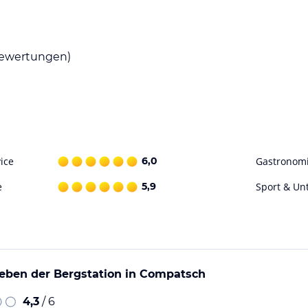
em stehen ein Skiverleih und eine Skischule in
hebereiche und ein Fitnessstudio.
ewertungen)
ohne Gewähr. Bitte lies vor der Buchung die
ice
6,0
Gastronom
e
5,9
Sport & Un
neben der Bergstation in Compatsch
4,3
/ 6