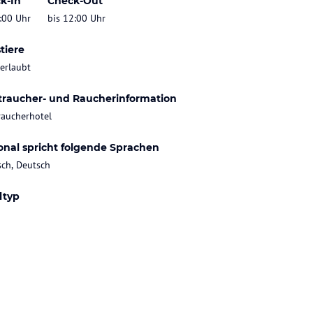
k-In
Check-Out
:00 Uhr
bis 12:00 Uhr
tiere
 erlaubt
traucher- und Raucherinformation
raucherhotel
onal spricht folgende Sprachen
sch, Deutsch
ltyp