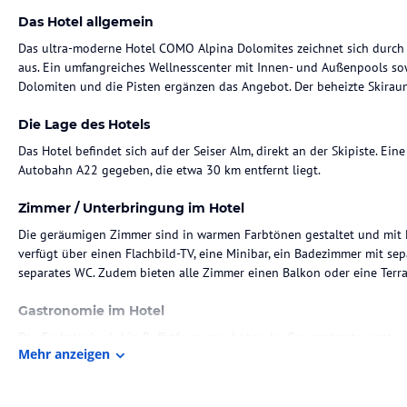
Das Hotel allgemein
Das ultra-moderne Hotel COMO Alpina Dolomites zeichnet sich durch 
aus. Ein umfangreiches Wellnesscenter mit Innen- und Außenpools sowi
Dolomiten und die Pisten ergänzen das Angebot. Der beheizte Skiraum 
Die Lage des Hotels
Das Hotel befindet sich auf der Seiser Alm, direkt an der Skipiste. Ei
Autobahn A22 gegeben, die etwa 30 km entfernt liegt.
Zimmer / Unterbringung im Hotel
Die geräumigen Zimmer sind in warmen Farbtönen gestaltet und mit 
verfügt über einen Flachbild-TV, eine Minibar, ein Badezimmer mit s
separates WC. Zudem bieten alle Zimmer einen Balkon oder eine Terra
Gastronomie im Hotel
Das Frühstück wird in Buffetform angeboten. Im Gourmetrestaurant we
Mehr anzeigen
mediterrane Spezialitäten serviert, die als Buffet oder à la carte gen
Sport und Unterhaltung