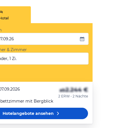
Hotel
m
07.09.26
mer & Zimmer
der, 1 Zi.
2.244 €
07.09.2026
ab
2 ERW • 2 Nächte
ibettzimmer mit Bergblick
Hotelangebote
ansehen