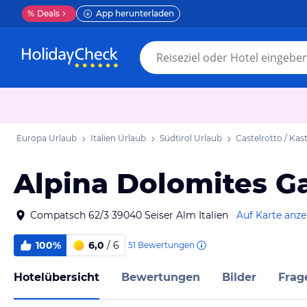
%
Deals
App herunterladen
Europa Urlaub
Italien Urlaub
Südtirol Urlaub
Castelrotto / Kas
Alpina Dolomites G
Compatsch 62/3 39040 Seiser Alm Italien
Auf Karte anz
100%
6,0
/ 6
51
Bewertungen
Hotelübersicht
Bewertungen
Bilder
Frag