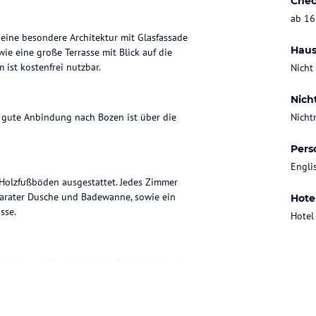
Chec
ab 16
eine besondere Architektur mit Glasfassade
Haus
e eine große Terrasse mit Blick auf die
ist kostenfrei nutzbar.
Nicht
Nich
ne gute Anbindung nach Bozen ist über die
Nicht
Pers
Engli
Holzfußböden ausgestattet. Jedes Zimmer
eparater Dusche und Badewanne, sowie ein
Hote
sse.
Hotel
rden sowohl regionale südtiroler als auch
ossen werden können.