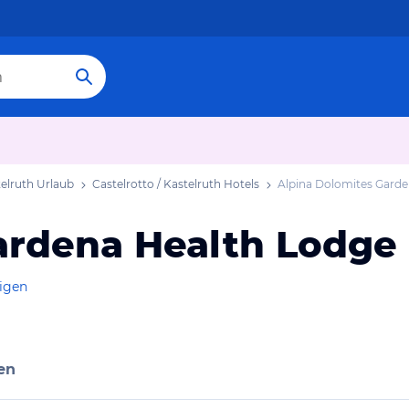
telruth Urlaub
Castelrotto / Kastelruth Hotels
Alpina Dolomites Garde
ardena Health Lodge
eigen
en