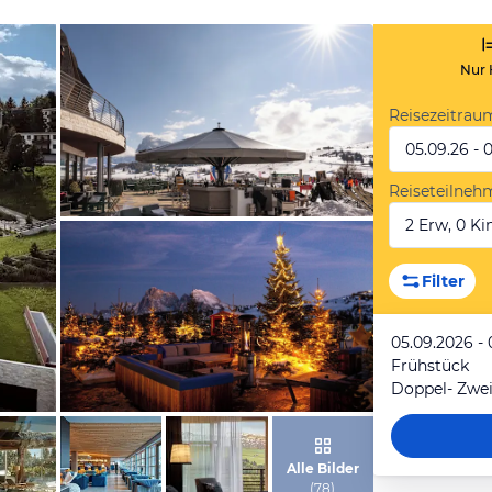
Nur 
Reisezeitrau
05.09.26 - 
Reiseteilneh
2 Erw, 0 Kin
von Expedia
Filter
05.09.2026 - 
Frühstück
Doppel- Zwe
von Expedia
Alle Bilder
(
78
)