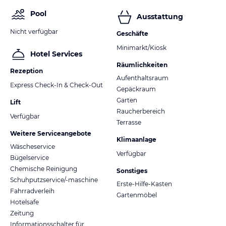
Pool
Ausstattung
Nicht verfügbar
Geschäfte
Minimarkt/Kiosk
Hotel Services
Räumlichkeiten
Rezeption
Aufenthaltsraum
Express Check-In & Check-Out
Gepäckraum
Garten
Lift
Raucherbereich
Verfügbar
Terrasse
Weitere Serviceangebote
Klimaanlage
Wäscheservice
Verfügbar
Bügelservice
Chemische Reinigung
Sonstiges
Schuhputzservice/-maschine
Erste-Hilfe-Kasten
Fahrradverleih
Gartenmöbel
Hotelsafe
Zeitung
Informationsschalter für