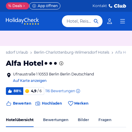
%
Deals
App öffnen
Kontakt
Hotel, Reiseziel
mersdorf Urlaub
Berlin-Charlottenburg-Wilmersdorf Hotels
Alfa Hote
Alfa Hotel
Ufnaustraße 1 10553 Berlin Berlin Deutschland
Auf Karte anzeigen
116
Bewertungen
88%
4,9
/ 6
Bewerten
Hochladen
Merken
Hotelübersicht
Bewertungen
Bilder
Fragen