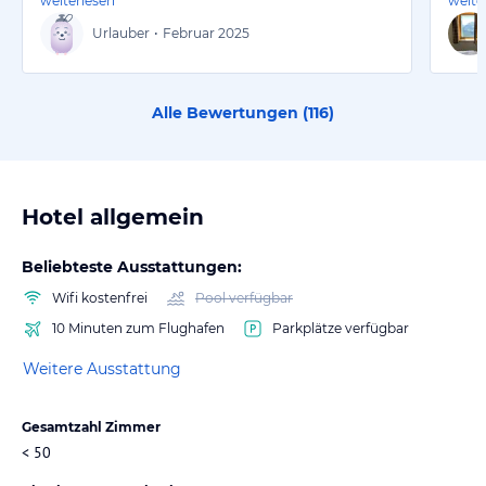
weiterlesen
weite
Urlauber
•
Februar 2025
Alle Bewertungen (
116
)
Hotel allgemein
Beliebteste Ausstattungen:
Wifi kostenfrei
Pool verfügbar
10 Minuten zum Flughafen
Parkplätze verfügbar
Weitere Ausstattung
Gesamtzahl Zimmer
< 50