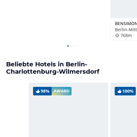
Berlin-Mit
768m
Beliebte Hotels in Berlin-
Charlottenburg-Wilmersdorf
98%
100%
AWARD