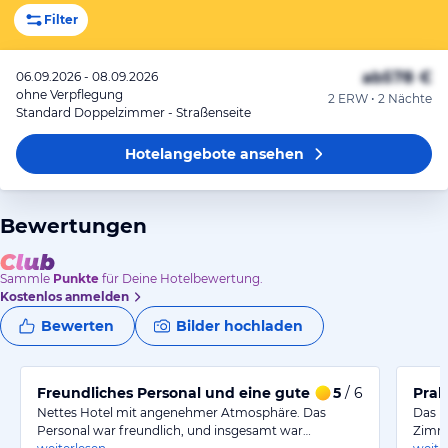
Filter
ab
578 €
06.09.2026 - 08.09.2026
ohne Verpflegung
2 ERW • 2 Nächte
Standard Doppelzimmer - Straßenseite
Hotelangebote
ansehen
Bewertungen
Sammle
Punkte
für Deine Hotelbewertung.
Kostenlos anmelden
Bewerten
Bilder hochladen
Freundliches Personal und eine gute Atmosphäre für ei
5
/ 6
Prak
Nettes Hotel mit angenehmer Atmosphäre. Das
Das H
Personal war freundlich, und insgesamt war…
Zimme