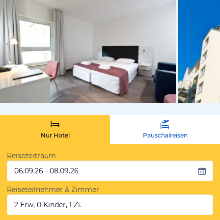
vom Hoteli
Nur Hotel
Pauschalreisen
Reisezeitraum
06.09.26 - 08.09.26
Reiseteilnehmer & Zimmer
2 Erw, 0 Kinder, 1 Zi.