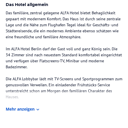
Das Hotel allgemein
Das familiäre, zentral gelegene ALFA Hotel bietet Behaglichkeit
gepaart mit modernem Komfort. Das Haus ist durch seine zentrale
Lage und die Nähe zum Flughafen Tegel ideal für Geschäfts- und
Städtereisende, die ein modernes Ambiente ebenso schätzen wie
eine freundliche und familiäre Atmosphäre.
Im ALFA Hotel Berlin darf der Gast voll und ganz König sein. Die
34 Zimmer sind nach neuestem Standard komfortabel eingerichtet
und verfügen über Flatscreens-TV, Minibar und moderne
Badezimmer.
Die ALFA Lobbybar lädt mit TV-Screens und Sportprogrammen zum
genussvollen Verweilen. Ein einladender Frühstücks-Service
unterstreicht schon am Morgen den familiären Charakter des
Hauses.
Zimmer / Unterbringung im Hotel
Mehr anzeigen
Freundlich, hell und familiär.
Alle Zimmer des Alfa Hotels Berlin verfügen über eine helle und