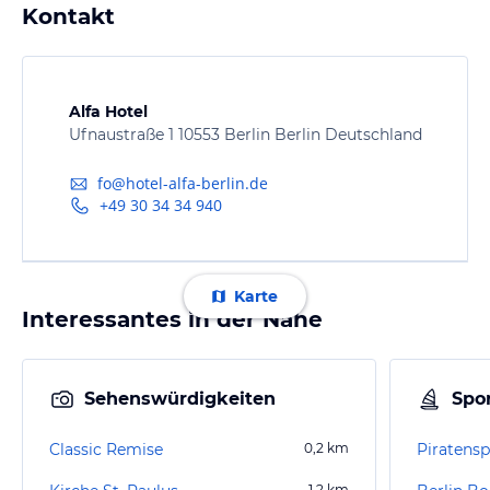
Kontakt
Alfa Hotel
Ufnaustraße 1 10553 Berlin Berlin Deutschland
fo@hotel-alfa-berlin.de
+49 30 34 34 940
Karte
Interessantes in der Nähe
Sehenswürdigkeiten
Spor
Classic Remise
0,2
km
Piratensp
1,2
km