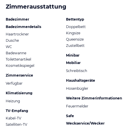
Zimmerausstattung
Badezimmer
Bettentyp
Badezimmerdetails
Doppelbett
Kingsize
Haartrockner
Queensize
Dusche
Zustellbett
WC
Badewanne
Minibar
Toilettenartikel
Mobiliar
Kosmetikspiegel
Schreibtisch
Zimmerservice
Haushaltsgeräte
Verfügbar
Hosenbügler
Klimatisierung
Weitere Zimmerinformationen
Heizung
Feuermelder
TV-Empfang
Safe
Kabel-TV
Weckservice/Wecker
Satelliten-TV