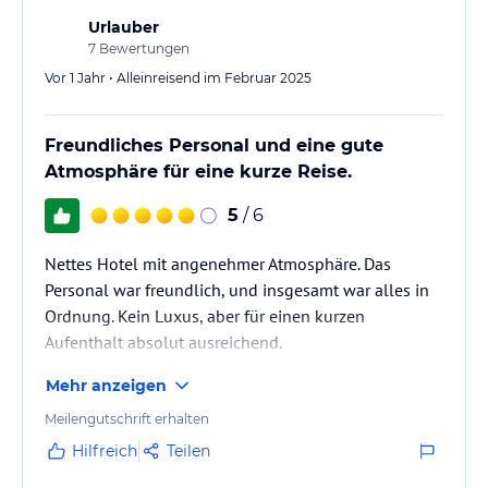
ÖFFNUNGSZEITEN
Urlauber
7
Bewertungen
Montag - Freitag
6.30 Uhr - 10.30 Uhr
Vor 1 Jahr • Alleinreisend im Februar 2025
Samstag - Sonntag
7.00 Uhr - 11.00 Uhr
Freundliches Personal und eine gute
Atmosphäre für eine kurze Reise.
Preis pro Person: 9,90 EUR
Bei gutem Wetter können Sie Ihr Frühstück gerne auch auf unserer
5
/ 6
Garten-Terrasse einnehmen.
Nettes Hotel mit angenehmer Atmosphäre. Das
Hinweis:
Allgemeine und unverbindliche
Personal war freundlich, und insgesamt war alles in
Hoteliers-/Veranstalter-/Kataloginformationen. Alle Angaben
Ordnung. Kein Luxus, aber für einen kurzen
ohne Gewähr und ohne Prüfung durch HolidayCheck. Bitte
Aufenthalt absolut ausreichend.
lies vor der Buchung die verbindlichen
Angebotsdetails
des
jeweiligen Veranstalters.
Mehr anzeigen
Meilengutschrift erhalten
Hilfreich
Teilen