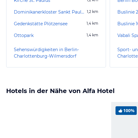
Kirche St. Paulus
Berlin Bo
Dominikanerkloster Sankt Paulus
1,2
km
Buslinie 
Gedenkstätte Plötzensee
1,4
km
Buslinie 
Ottopark
1,4
km
Vabali Sp
Sehenswürdigkeiten in Berlin-
Sport- un
Charlottenburg-Wilmersdorf
Charlott
Hotels in der Nähe von Alfa Hotel
100%