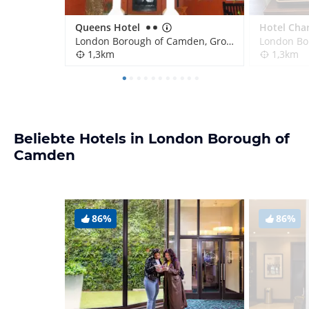
Queens Hotel
Hotel Char
London Borough of Camden, Großbritannien
1,3km
1,3km
Beliebte Hotels in London Borough of
Camden
86%
86%