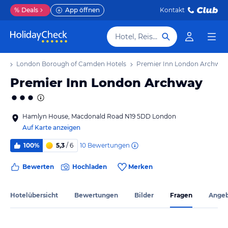
%
Deals
App öffnen
Kontakt
Hotel, Reiseziel
ub
London Borough of Camden Hotels
Premier Inn London Archway
Premier Inn London Archway
Hamlyn House, Macdonald Road N19 5DD London
Auf Karte anzeigen
10
Bewertungen
100%
5,3
/ 6
Bewerten
Hochladen
Merken
Hotelübersicht
Bewertungen
Bilder
Fragen
Ange