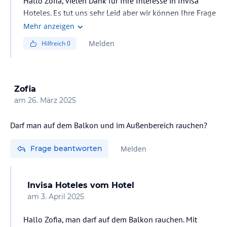
Hallo Zofia, vielen Dank für Ihre Interesse in Invisa
Hoteles. Es tut uns sehr Leid aber wir können Ihre Frage
nicht richtig antworten. Das Strand ist nicht von uns
Mehr anzeigen
und die Preise wechseln jedes Jahr. Die Preise letztes
Melden
Hilfreich
0
Jahr war ungefahr 15 Euros. Mit freundlichen Grüsse
Zofia
am
26. März 2025
Darf man auf dem Balkon und im Außenbereich rauchen?
Frage beantworten
Melden
Invisa Hoteles
vom Hotel
am
3. April 2025
Hallo Zofia, man darf auf dem Balkon rauchen. Mit