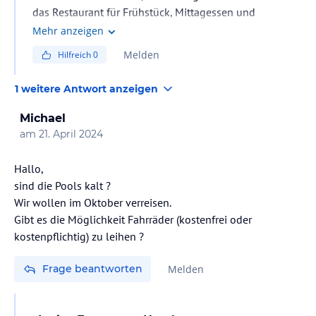
das Restaurant für Frühstück, Mittagessen und
Abendessen liegt drinnen und hat keine Terrase. Mit
Mehr anzeigen
freundlichen Grüsse.
Melden
Hilfreich
0
1 weitere Antwort anzeigen
Michael
am
21. April 2024
Hallo,
sind die Pools kalt ?
Wir wollen im Oktober verreisen.
Gibt es die Möglichkeit Fahrräder (kostenfrei oder
kostenpflichtig) zu leihen ?
Frage beantworten
Melden