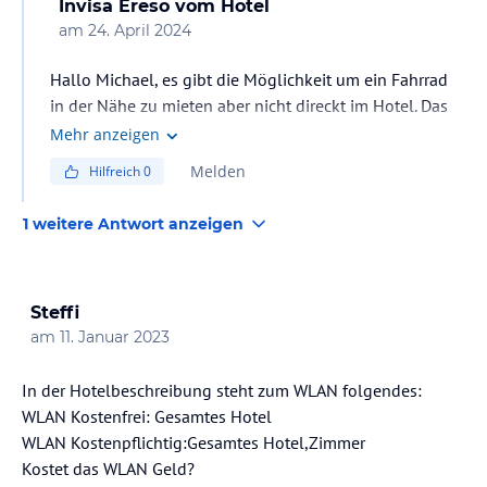
Invisa Ereso
vom Hotel
am
24. April 2024
Hallo Michael, es gibt die Möglichkeit um ein Fahrrad
in der Nähe zu mieten aber nicht direckt im Hotel. Das
Invisa Hotel Ereso liegt in einem Touristen Ort mit viele
Mehr anzeigen
Touristiche Services in de nähe. Das Hotel Rezeption
Melden
Hilfreich
0
kann Ihnen helfen um eine Fahrradsvermietungsfirma
zu finden wenn Sie schon im Hotel sind. Sie können
1 weitere Antwort anzeigen
auch in Google Fahrradsvermietungsfirmas auf ES
CANA (Santa Eulalia del rio) wo das Hotel liegt. Mit
freundlichen Grüsse
Steffi
am
11. Januar 2023
In der Hotelbeschreibung steht zum WLAN folgendes:
WLAN Kostenfrei: Gesamtes Hotel
WLAN Kostenpflichtig:Gesamtes Hotel,Zimmer
Kostet das WLAN Geld?