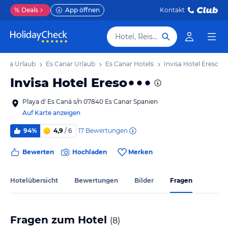
%
Deals
App öffnen
Kontakt
Hotel, Reiseziel
Ibiza Urlaub
Es Canar Urlaub
Es Canar Hotels
Invisa Hotel Ereso
Invisa Hotel Ereso
Playa d' Es Caná s/n 07840 Es Canar Spanien
Auf Karte anzeigen
17
Bewertungen
94%
4,9
/ 6
Bewerten
Hochladen
Merken
Hotelübersicht
Bewertungen
Bilder
Fragen
Fragen zum Hotel
(
8
)