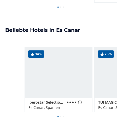
Beliebte Hotels in Es Canar
94%
75%
Iberostar Selection Santa Eulalia Ibiza
Es Canar, Spanien
Es Canar, 