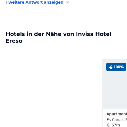
1 weitere Antwort anzeigen
Mit freundlichen Grüsse,
Hotels in der Nähe von Invisa Hotel
Ereso
100%
Es Canar, 
57m