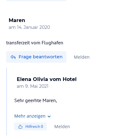
Maren
am
14. Januar 2020
transferzeit vom Flughafen
Frage beantworten
Melden
Elena Olivia
vom Hotel
am
9. Mai 2021
Sehr geerhte Maren,
Vielen Dank für Ihre Interesse in Invisa Hoteles. Die
Mehr anzeigen
Transferzeit kann verschieden sein. Es kommt drauf an
Melden
Hilfreich
0
der Moment der Tag, Monate,...normalerwise
inzwischen 30 minutes und 1 Stunde.