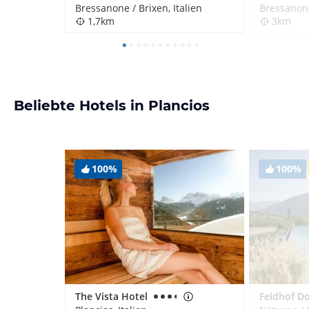
Bressanone / Brixen, Italien
Bressanone
1,7km
3km
Beliebte Hotels in Plancios
100%
100%
The Vista Hotel