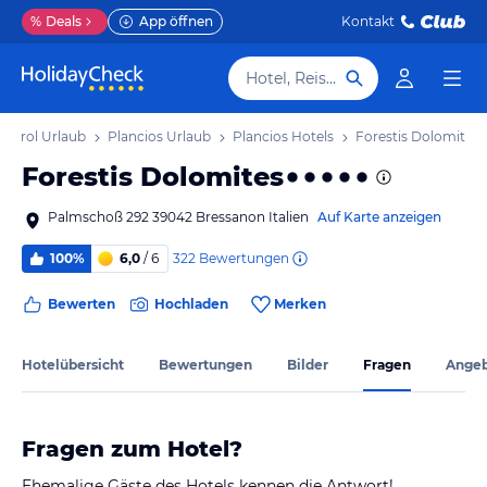
%
Deals
App öffnen
Kontakt
Hotel, Reiseziel
üdtirol Urlaub
Plancios Urlaub
Plancios Hotels
Forestis Dolomites
Forestis Dolomites
Palmschoß 292 39042 Bressanon Italien
Auf Karte anzeigen
322
Bewertungen
100%
6,0
/ 6
Bewerten
Hochladen
Merken
Hotelübersicht
Bewertungen
Bilder
Fragen
Ange
Fragen zum Hotel?
Ehemalige Gäste des Hotels kennen die Antwort!