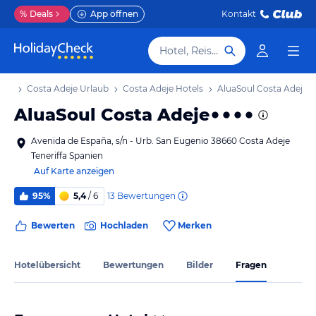
%
Deals
App öffnen
Kontakt
Hotel, Reiseziel
laub
Costa Adeje Urlaub
Costa Adeje Hotels
AluaSoul Costa Adeje
AluaSoul Costa Adeje
Avenida de España, s/n - Urb. San Eugenio 38660 Costa Adeje
Teneriffa Spanien
Auf Karte anzeigen
13
Bewertungen
95%
5,4
/ 6
Bewerten
Hochladen
Merken
Hotelübersicht
Bewertungen
Bilder
Fragen