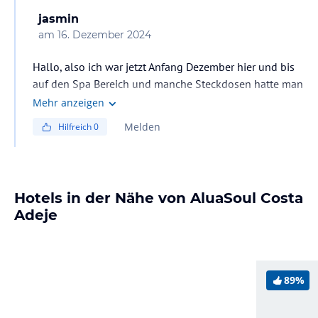
jasmin
am
16. Dezember 2024
Hallo, also ich war jetzt Anfang Dezember hier und bis
auf den Spa Bereich und manche Steckdosen hatte man
nicht das Gefühl das noch viel gemacht werden muss.
Mehr anzeigen
Melden
Hilfreich
0
Hotels in der Nähe von AluaSoul Costa
Adeje
89%