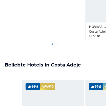
Costa Adej
91m
Beliebte Hotels in Costa Adeje
96%
97%
AWARD