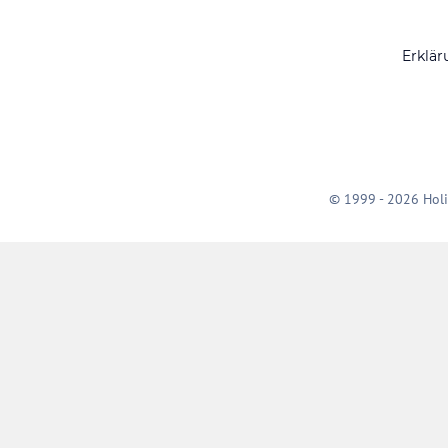
Erklär
© 1999 - 2026 Holi