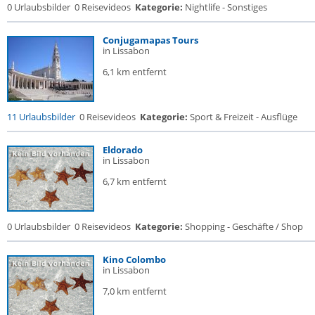
0 Urlaubsbilder
0 Reisevideos
Kategorie:
Nightlife - Sonstiges
Conjugamapas Tours
in Lissabon
6,1 km entfernt
11 Urlaubsbilder
0 Reisevideos
Kategorie:
Sport & Freizeit - Ausflüge
Eldorado
in Lissabon
6,7 km entfernt
0 Urlaubsbilder
0 Reisevideos
Kategorie:
Shopping - Geschäfte / Shop
Kino Colombo
in Lissabon
7,0 km entfernt