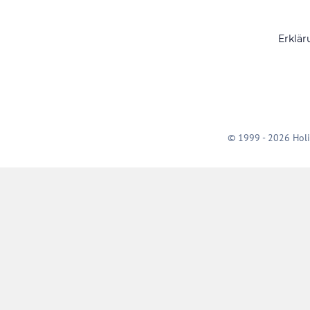
Erklär
© 1999 - 2026 Holi