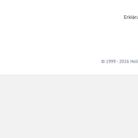
Erklär
© 1999 - 2026 Holi